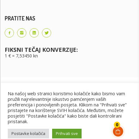
PRATITE NAS
FIKSNI TEČAJ KONVERZIJE:
1 € = 7,53450 kn
Na našoj web stranici koristimo kolačiće kako bismo vam
pružili najrelevantnije iskustvo pamćenjem vaših
preferencija i ponovljenih posjeta. Klikom na “Prihvati sve”
pristajete na korištenje SVIH kolačića. Međutim, možete
posjetiti "Postavke kolačića" kako biste dali kontrolirani
Uvjeti korištenja
Uvjeti kupnje
Cjenik oglašavanja
pristanak.
@2022 - Design by: PET PORTAL
0
Postavke kolačića
Prihvati sve