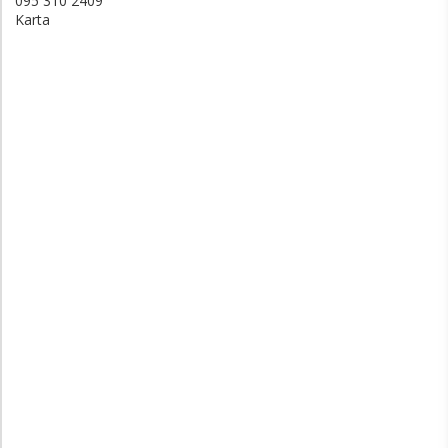
095 310 2409
Karta