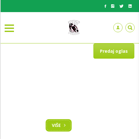
Predaj oglas
BESPLATNO PREDAJ OGLAS
Želiš pokloniti i nekog usrećiti
VIŠE