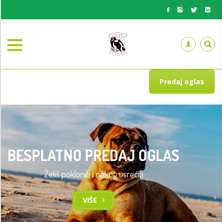
Predaj oglas
BESPLATNO PREDAJ OGLAS
Želiš pokloniti i nekog usrećiti
VIŠE