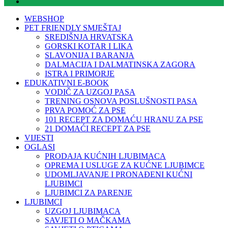
WEBSHOP
PET FRIENDLY SMJEŠTAJ
SREDIŠNJA HRVATSKA
GORSKI KOTAR I LIKA
SLAVONIJA I BARANJA
DALMACIJA I DALMATINSKA ZAGORA
ISTRA I PRIMORJE
EDUKATIVNI E-BOOK
VODIČ ZA UZGOJ PASA
TRENING OSNOVA POSLUŠNOSTI PASA
PRVA POMOĆ ZA PSE
101 RECEPT ZA DOMAĆU HRANU ZA PSE
21 DOMAĆI RECEPT ZA PSE
VIJESTI
OGLASI
PRODAJA KUĆNIH LJUBIMACA
OPREMA I USLUGE ZA KUĆNE LJUBIMCE
UDOMLJAVANJE I PRONAĐENI KUĆNI
LJUBIMCI
LJUBIMCI ZA PARENJE
LJUBIMCI
UZGOJ LJUBIMACA
SAVJETI O MAČKAMA