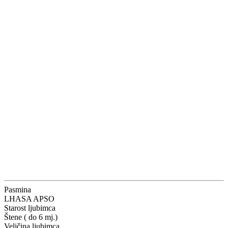
Pasmina
LHASA APSO
Starost ljubimca
Štene ( do 6 mj.)
Veličina ljubimca