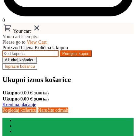
0
Your cart
Your cart is empty.
Please go to
View Cart
Proizvod
Cijena
Količina
Ukupno
Primijeni kupon
Ažuriraj košaricu
Isprazni košaricu
Ukupni iznos košarice
Ukupno
0.00
€
(0.00 kn)
Ukupno
0.00
€
(0.00 kn)
Kreni na plaćanje
Pogledaj košaricu
Naručite odmah