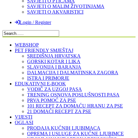
SAVJETI O PTICAMA
SAVJETI O MALIM ŽIVOTINJAMA
SAVJETI O AKVARISTICI
Login / Register
WEBSHOP
PET FRIENDLY SMJEŠTAJ
SREDIŠNJA HRVATSKA
GORSKI KOTAR I LIKA
SLAVONIJA I BARANJA
DALMACIJA I DALMATINSKA ZAGORA
ISTRA I PRIMORJE
EDUKATIVNI E-BOOK
VODIČ ZA UZGOJ PASA
TRENING OSNOVA POSLUŠNOSTI PASA
PRVA POMOĆ ZA PSE
101 RECEPT ZA DOMAĆU HRANU ZA PSE
21 DOMAĆI RECEPT ZA PSE
VIJESTI
OGLASI
PRODAJA KUĆNIH LJUBIMACA
OPREMA I USLUGE ZA KUĆNE LJUBIMCE