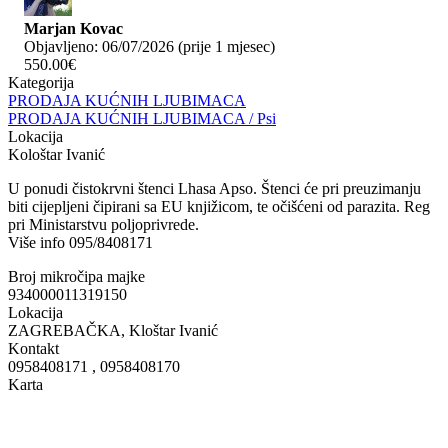
Marjan Kovac
Objavljeno: 06/07/2026 (prije 1 mjesec)
550.00€
Kategorija
PRODAJA KUĆNIH LJUBIMACA
PRODAJA KUĆNIH LJUBIMACA / Psi
Lokacija
Kološtar Ivanić
U ponudi čistokrvni štenci Lhasa Apso. Štenci će pri preuzimanju
biti cijepljeni čipirani sa EU knjižicom, te očišćeni od parazita. Reg
pri Ministarstvu poljoprivrede.
Više info 095/8408171
Broj mikročipa majke
934000011319150
Lokacija
ZAGREBAČKA, Kloštar Ivanić
Kontakt
0958408171 , 0958408170
Karta