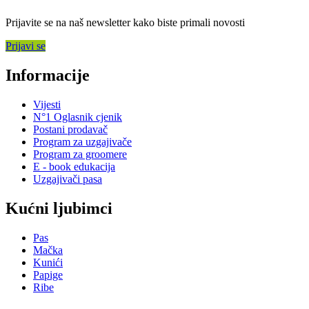
Prijavite se na naš newsletter kako biste primali novosti
Prijavi se
Informacije
Vijesti
N°1 Oglasnik cjenik
Postani prodavač
Program za uzgajivače
Program za groomere
E - book edukacija
Uzgajivači pasa
Kućni ljubimci
Pas
Mačka
Kunići
Papige
Ribe