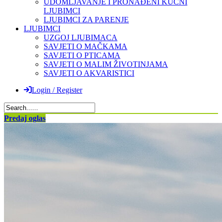
UDOMLJAVANJE I PRONAĐENI KUĆNI
LJUBIMCI
LJUBIMCI ZA PARENJE
LJUBIMCI
UZGOJ LJUBIMACA
SAVJETI O MAČKAMA
SAVJETI O PTICAMA
SAVJETI O MALIM ŽIVOTINJAMA
SAVJETI O AKVARISTICI
Login / Register
Predaj oglas