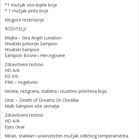
*1 mužjak sivo-bijele boje
* 1 mužjak pinto boje
Moguće rezervacije.
RODITELJI
Majka – Gea Angel Lunation
Hrvatski juniorski šampion
Hrvatski šampion
Šampion Bosne i Hercegovine
Zdravstveni testovi:
HD A/A
ED 0/0
PRA – negativno
Vesela, razigrana, stabilna i izuzetno privržena kuja.
Otac – Zenith of Dreams Dr Cheddar
Multi šampion više zemalja
Zdravstveni testovi:
HD A/A
Eyes clear
Miran, stabilan i uravnotežen mužjak odličnog temperamenta.