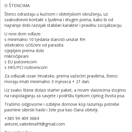
O ŠTENCIMA
Štenci odrastaju u kućnom i obiteljskom okruženju, uz
svakodnevni kontakt s ljudima i drugim psima, kako bi od
najranije dobi razvijali stabilan karakter i pravilnu socijalizaciju.
U novi dom odlaze:
s minimalno 10 tjedana starosti unutar RH
višekratno očišćeni od parazita
cijepljeni prema dobi
mikročipirani
s EU putovnicom
s HKS/FCI rodovnicom
Za odlazak izvan Hrvatske, prema važećim pravilima, štenci
moraju imati minimalno 3 mjeseca + 21 dan.
Uz svako štene dolazi starter paket, a novim vlasnicima stojimo
na raspolaganju za savjete i podršku tijekom cijelog života psa.
Tražimo odgovorne i ozbiljne domove koji razumiju potrebe
pasmine sibirski haski i žele psa kao člana obitelji.
+385 99 409 3684
antonic.valentina99@gmail.com