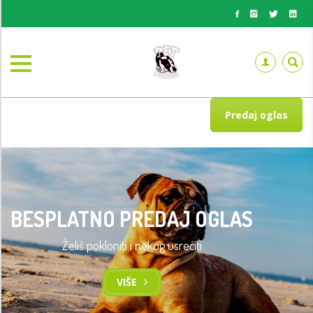
Predaj oglas
BESPLATNO PREDAJ OGLAS
Želiš pokloniti i nekog usrećiti
VIŠE