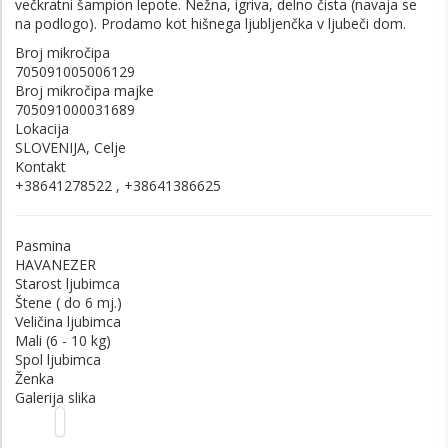
večkratni šampion lepote. Nežna, igriva, delno čista (navaja se
na podlogo). Prodamo kot hišnega ljubljenčka v ljubeči dom.
Broj mikročipa
705091005006129
Broj mikročipa majke
705091000031689
Lokacija
SLOVENIJA, Celje
Kontakt
+38641278522 , +38641386625
Pasmina
HAVANEZER
Starost ljubimca
Štene ( do 6 mj.)
Veličina ljubimca
Mali (6 - 10 kg)
Spol ljubimca
Ženka
Galerija slika