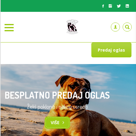
Predaj oglas
BESPLATNO PREDAJ OGLAS
Želiš pokloniti i nekog usrećiti
VIŠE