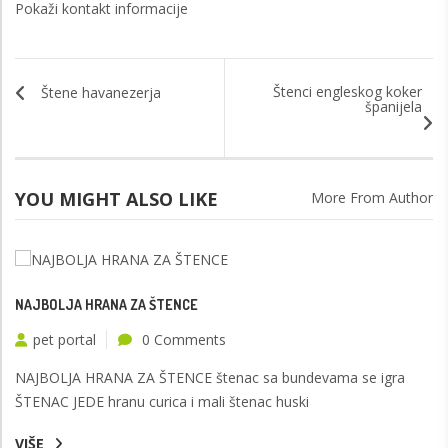
Pokaži kontakt informacije
Štenci engleskog koker
Štene havanezerja
španijela
YOU MIGHT ALSO LIKE
More From Author
NAJBOLJA HRANA ZA ŠTENCE
pet portal
0 Comments
NAJBOLJA HRANA ZA ŠTENCE štenac sa bundevama se igra
ŠTENAC JEDE hranu curica i mali štenac huski
VIŠE