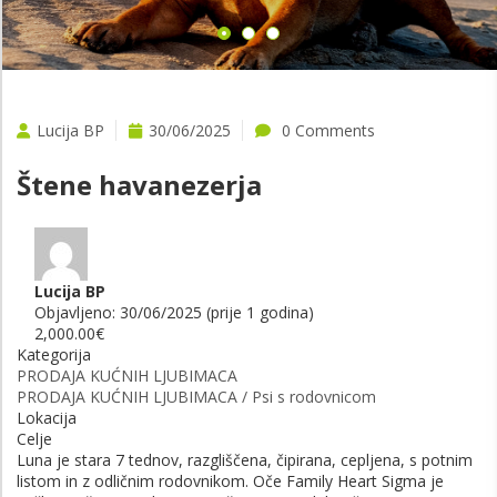
Lucija BP
30/06/2025
0 Comments
Štene havanezerja
Lucija BP
Objavljeno: 30/06/2025 (prije 1 godina)
2,000.00€
Kategorija
PRODAJA KUĆNIH LJUBIMACA
PRODAJA KUĆNIH LJUBIMACA / Psi s rodovnicom
Lokacija
Celje
Luna je stara 7 tednov, razgliščena, čipirana, cepljena, s potnim
listom in z odličnim rodovnikom. Oče Family Heart Sigma je