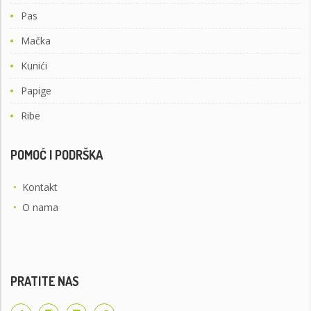
Pas
Mačka
Kunići
Papige
Ribe
POMOĆ I PODRŠKA
•
Kontakt
•
O nama
PRATITE NAS