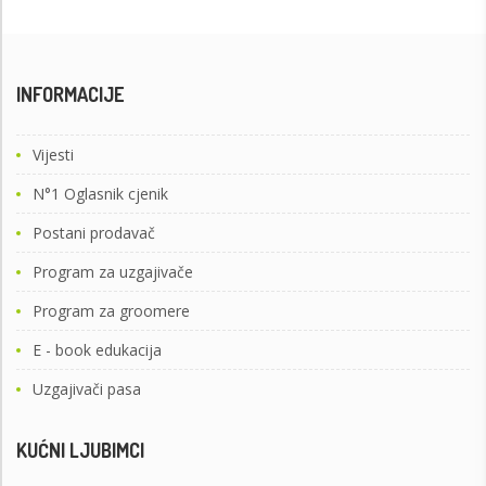
INFORMACIJE
Vijesti
N°1 Oglasnik cjenik
Postani prodavač
Program za uzgajivače
Program za groomere
E - book edukacija
Uzgajivači pasa
KUĆNI LJUBIMCI