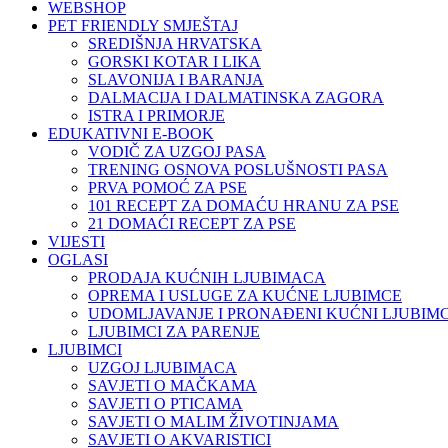
WEBSHOP
PET FRIENDLY SMJEŠTAJ
SREDIŠNJA HRVATSKA
GORSKI KOTAR I LIKA
SLAVONIJA I BARANJA
DALMACIJA I DALMATINSKA ZAGORA
ISTRA I PRIMORJE
EDUKATIVNI E-BOOK
VODIČ ZA UZGOJ PASA
TRENING OSNOVA POSLUŠNOSTI PASA
PRVA POMOĆ ZA PSE
101 RECEPT ZA DOMAĆU HRANU ZA PSE
21 DOMAĆI RECEPT ZA PSE
VIJESTI
OGLASI
PRODAJA KUĆNIH LJUBIMACA
OPREMA I USLUGE ZA KUĆNE LJUBIMCE
UDOMLJAVANJE I PRONAĐENI KUĆNI LJUBIMC
LJUBIMCI ZA PARENJE
LJUBIMCI
UZGOJ LJUBIMACA
SAVJETI O MAČKAMA
SAVJETI O PTICAMA
SAVJETI O MALIM ŽIVOTINJAMA
SAVJETI O AKVARISTICI