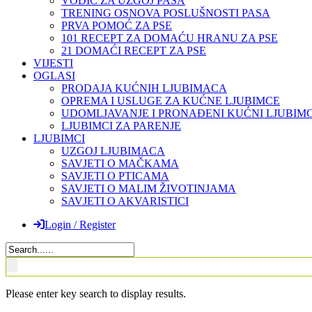
VODIČ ZA UZGOJ PASA
TRENING OSNOVA POSLUŠNOSTI PASA
PRVA POMOĆ ZA PSE
101 RECEPT ZA DOMAĆU HRANU ZA PSE
21 DOMAĆI RECEPT ZA PSE
VIJESTI
OGLASI
PRODAJA KUĆNIH LJUBIMACA
OPREMA I USLUGE ZA KUĆNE LJUBIMCE
UDOMLJAVANJE I PRONAĐENI KUĆNI LJUBIMC
LJUBIMCI ZA PARENJE
LJUBIMCI
UZGOJ LJUBIMACA
SAVJETI O MAČKAMA
SAVJETI O PTICAMA
SAVJETI O MALIM ŽIVOTINJAMA
SAVJETI O AKVARISTICI
Login / Register
Please enter key search to display results.