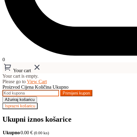
0
Your cart
Your cart is empty.
Please go to
View Cart
Proizvod
Cijena
Količina
Ukupno
Primijeni kupon
Ažuriraj košaricu
Isprazni košaricu
Ukupni iznos košarice
Ukupno
0.00
€
(0.00 kn)