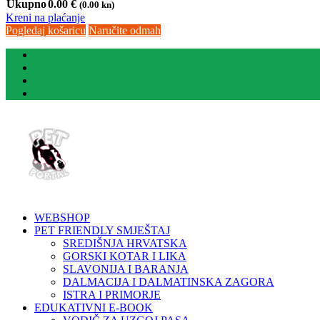
Ukupno
0.00
€
(0.00 kn)
Kreni na plaćanje
Pogledaj košaricu
Naručite odmah
WEBSHOP
PET FRIENDLY SMJEŠTAJ
SREDIŠNJA HRVATSKA
GORSKI KOTAR I LIKA
SLAVONIJA I BARANJA
DALMACIJA I DALMATINSKA ZAGORA
ISTRA I PRIMORJE
EDUKATIVNI E-BOOK