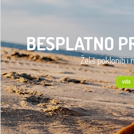
BESPLATNO P
Želiš pokloniti i
VIŠE
TRENING OSN