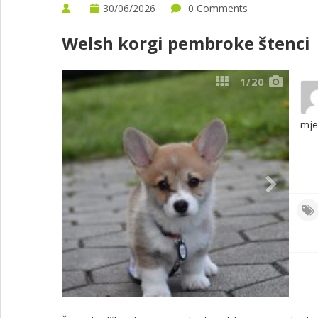
30/06/2026
0 Comments
Welsh korgi pembroke štenci
1
/20
mje