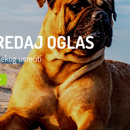
REDAJ OGLAS
 nekog usrećiti
OVA POSLUŠNOSTI
VIŠE