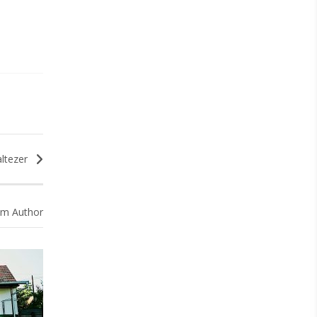
ltezer
m Author