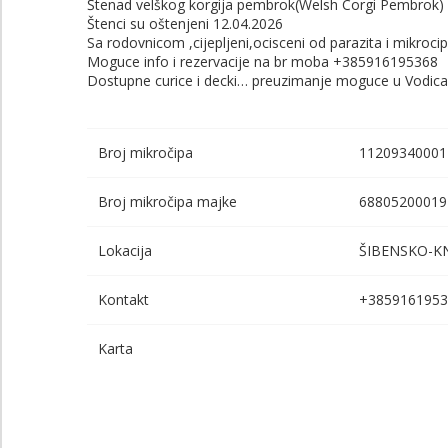
Štenad velškog korgija pembrok(Welsh Corgi Pembrok)
Štenci su oštenjeni 12.04.2026
Sa rodovnicom ,cijepljeni,ocisceni od parazita i mikrocipi
Moguce info i rezervacije na br moba +385916195368
Dostupne curice i decki… preuzimanje moguce u Vodica
Broj mikročipa
11209340001
Broj mikročipa majke
68805200019
Lokacija
ŠIBENSKO-KN
Kontakt
+3859161953
Karta