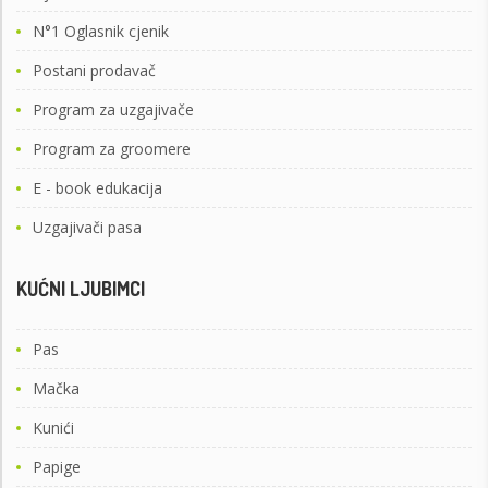
N°1 Oglasnik cjenik
Postani prodavač
Program za uzgajivače
Program za groomere
E - book edukacija
Uzgajivači pasa
KUĆNI LJUBIMCI
Pas
Mačka
Kunići
Papige