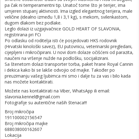
pa čak ni temperamentni tip. Unatoč tome što je terijer, ima
umjeren stupanj aktivnosti. Ima izgled elegantnog terijera, male
veličine (idealno između 1,8 i 3,1 kg), s mekom, svilenkastom,
dugom dlakom bez podlake.
Leglo dolazi iz uzgajivačnice GOLD HEART OF SLAVONIA,
registrirana pri FCi
Po odlasku od roditelja isti će posjedovati HKS rodovnik
(Hrvatski kinološki savez), EU putovnicu, veterinarski pregledani,
cijepljeni i mikročipirani. U novi dom dolaze očišćeni od parazita,
naučeni na vršenje nužde na podlošku, socijalizirani.
Sa štenetom dolazi transporter torba, paket hrane Royal Cannin
i dekica kako bi se lakše odvojio od majke. Također po
preuzimanju vašeg ljubimca mi smo i dalje tu za vas i bilo kada
nas možete kontaktirati.
Možete nas kontaktirati na Viber, WhatsApp ili email:
slavonia.kennel@gmail.com
Fotografije su autentične naših štenaca!!!
Broj mikročipa
191100002156547
Broj mikročipa majke
688038000162607
Lokacija