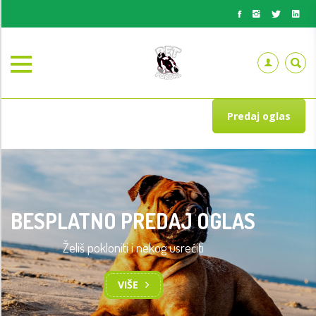
Predaj oglas
BESPLATNO PREDAJ OGLAS
Želiš pokloniti i nekog usrećiti
VIŠE