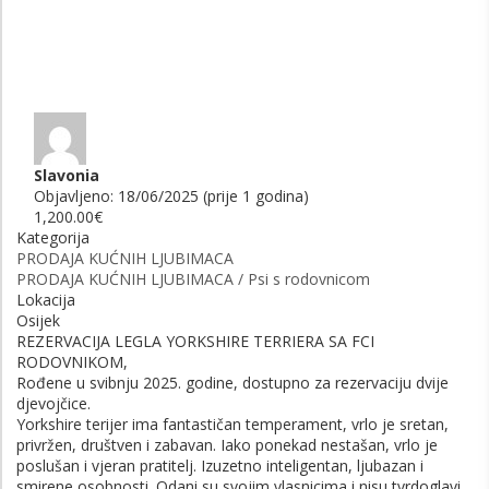
Slavonia
Objavljeno: 18/06/2025 (prije 1 godina)
1,200.00€
Kategorija
PRODAJA KUĆNIH LJUBIMACA
PRODAJA KUĆNIH LJUBIMACA / Psi s rodovnicom
Lokacija
Osijek
REZERVACIJA LEGLA YORKSHIRE TERRIERA SA FCI
RODOVNIKOM,
Rođene u svibnju 2025. godine, dostupno za rezervaciju dvije
djevojčice.
Yorkshire terijer ima fantastičan temperament, vrlo je sretan,
privržen, društven i zabavan. Iako ponekad nestašan, vrlo je
poslušan i vjeran pratitelj. Izuzetno inteligentan, ljubazan i
smirene osobnosti. Odani su svojim vlasnicima i nisu tvrdoglavi,