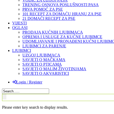
VODIČ ZA UZGOJ PASA
TRENING OSNOVA POSLUŠNOSTI PASA
PRVA POMOĆ ZA PSE
101 RECEPT ZA DOMAĆU HRANU ZA PSE
21 DOMAĆI RECEPT ZA PSE
VIJESTI
OGLASI
PRODAJA KUĆNIH LJUBIMACA
OPREMA I USLUGE ZA KUĆNE LJUBIMCE
UDOMLJAVANJE I PRONAĐENI KUĆNI LJUBIMC
LJUBIMCI ZA PARENJE
LJUBIMCI
UZGOJ LJUBIMACA
SAVJETI O MAČKAMA
SAVJETI O PTICAMA
SAVJETI O MALIM ŽIVOTINJAMA
SAVJETI O AKVARISTICI
Login / Register
Please enter key search to display results.