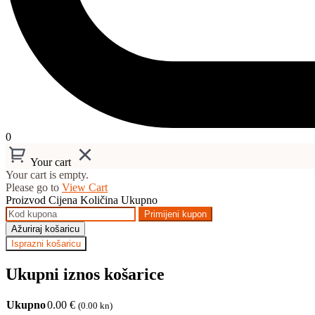
0
Your cart
Your cart is empty.
Please go to
View Cart
Proizvod
Cijena
Količina
Ukupno
Primijeni kupon
Ažuriraj košaricu
Isprazni košaricu
Ukupni iznos košarice
Ukupno
0.00
€
(0.00 kn)