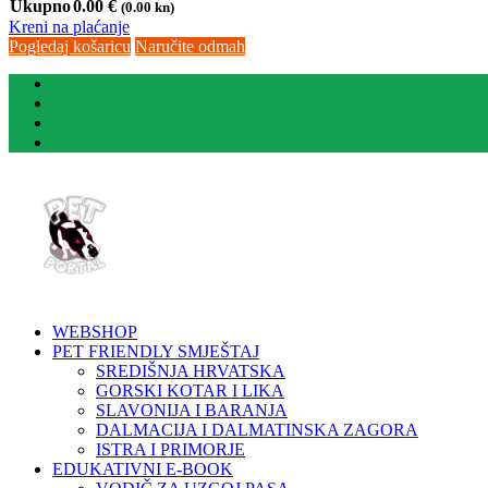
Ukupno
0.00
€
(0.00 kn)
Kreni na plaćanje
Pogledaj košaricu
Naručite odmah
WEBSHOP
PET FRIENDLY SMJEŠTAJ
SREDIŠNJA HRVATSKA
GORSKI KOTAR I LIKA
SLAVONIJA I BARANJA
DALMACIJA I DALMATINSKA ZAGORA
ISTRA I PRIMORJE
EDUKATIVNI E-BOOK