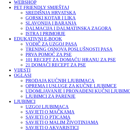
WEBSHOP
PET FRIENDLY SMJEŠTAJ
SREDIŠNJA HRVATSKA
GORSKI KOTAR I LIKA
SLAVONIJA I BARANJA
DALMACIJA I DALMATINSKA ZAGORA
ISTRA I PRIMORJE
EDUKATIVNI E-BOOK
VODIČ ZA UZGOJ PASA
TRENING OSNOVA POSLUŠNOSTI PASA
PRVA POMOĆ ZA PSE
101 RECEPT ZA DOMAĆU HRANU ZA PSE
21 DOMAĆI RECEPT ZA PSE
VIJESTI
OGLASI
PRODAJA KUĆNIH LJUBIMACA
OPREMA I USLUGE ZA KUĆNE LJUBIMCE
UDOMLJAVANJE I PRONAĐENI KUĆNI LJUBIMC
LJUBIMCI ZA PARENJE
LJUBIMCI
UZGOJ LJUBIMACA
SAVJETI O MAČKAMA
SAVJETI O PTICAMA
SAVJETI O MALIM ŽIVOTINJAMA
SAVJETI O AKVARISTICI