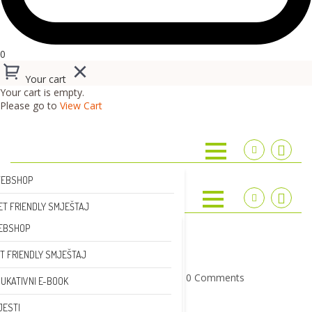
0
Your cart
Your cart is empty.
Please go to
View Cart
EBSHOP
ET FRIENDLY SMJEŠTAJ
Predaj oglas
EBSHOP
BESPLATNO
DUKATIVNI E-BOOK
T FRIENDLY SMJEŠTAJ
IJESTI
PREDAJ OGLAS
rebeccakim
05/05/2025
0 Comments
UKATIVNI E-BOOK
GLASI
zagreb
JESTI