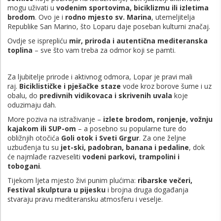
mogu uživati u
vodenim sportovima, biciklizmu ili izletima
brodom
. Ovo je i
rodno mjesto sv. Marina
, utemeljitelja
Republike San Marino, što Loparu daje poseban kulturni značaj.
Ovdje se isprepliću
mir, priroda i autentična mediteranska
toplina
– sve što vam treba za odmor koji se pamti.
Za ljubitelje prirode i aktivnog odmora, Lopar je pravi mali
raj.
Biciklističke i pješačke staze
vode kroz borove šume i uz
obalu, do
predivnih vidikovaca i skrivenih uvala
koje
oduzimaju dah.
More poziva na istraživanje –
izlete brodom, ronjenje, vožnju
kajakom ili SUP-om
– a posebno su popularne ture do
obližnjih otočića
Goli otok i Sveti Grgur
. Za one željne
uzbuđenja tu su
jet-ski, padobran, banana i pedaline
, dok
će najmlađe razveseliti
vodeni parkovi, trampolini i
tobogani
.
Tijekom ljeta mjesto živi punim plućima:
ribarske večeri,
Festival skulptura u pijesku
i brojna druga događanja
stvaraju pravu mediteransku atmosferu i veselje.