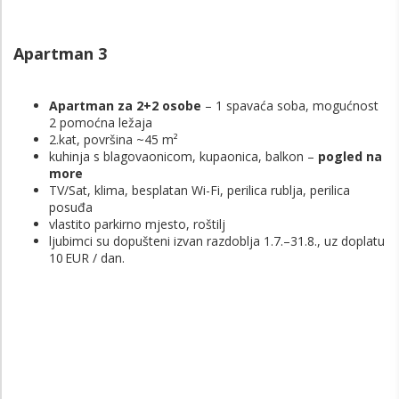
Apartman 3
Apartman za 2+2 osobe
– 1 spavaća soba, mogućnost
2 pomoćna ležaja
2.kat, površina ~45 m²
kuhinja s blagovaonicom, kupaonica, balkon –
pogled na
more
TV/Sat, klima, besplatan Wi-Fi, perilica rublja, perilica
posuđa
vlastito parkirno mjesto, roštilj
ljubimci su dopušteni izvan razdoblja 1.7.–31.8., uz doplatu
10 EUR / dan.