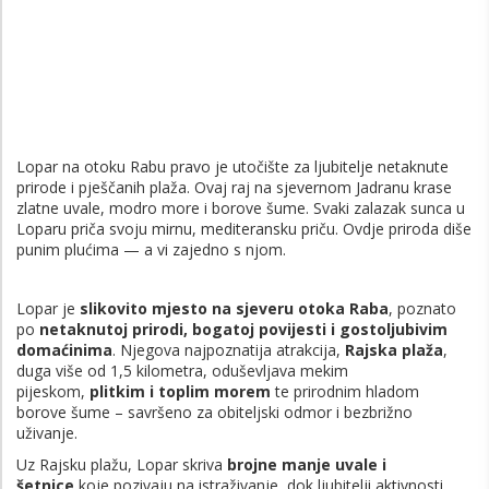
Lopar na otoku Rabu pravo je utočište za ljubitelje netaknute
prirode i pješčanih plaža. Ovaj raj na sjevernom Jadranu krase
zlatne uvale, modro more i borove šume. Svaki zalazak sunca u
Loparu priča svoju mirnu, mediteransku priču. Ovdje priroda diše
punim plućima — a vi zajedno s njom.
Lopar je
slikovito mjesto na sjeveru otoka Raba
, poznato
po
netaknutoj prirodi, bogatoj povijesti i gostoljubivim
domaćinima
. Njegova najpoznatija atrakcija,
Rajska plaža
,
duga više od 1,5 kilometra, oduševljava mekim
pijeskom,
plitkim i toplim morem
te prirodnim hladom
borove šume – savršeno za obiteljski odmor i bezbrižno
uživanje.
Uz Rajsku plažu, Lopar skriva
brojne manje uvale i
šetnice
koje pozivaju na istraživanje, dok ljubitelji aktivnosti