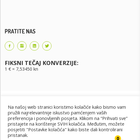
PRATITE NAS
FIKSNI TEČAJ KONVERZIJE:
1 € = 7,53450 kn
Na našoj web stranici koristimo kolačiće kako bismo vam
pružili najrelevantnije iskustvo pamćenjem vaših
preferencija i ponovljenih posjeta. Klikom na “Prihvati sve”
pristajete na korištenje SVIH kolačića. Međutim, možete
posjetiti "Postavke kolačića" kako biste dali kontrolirani
Uvjeti korištenja
Uvjeti kupnje
Cjenik oglašavanja
pristanak.
@2022 - Design by: PET PORTAL
0