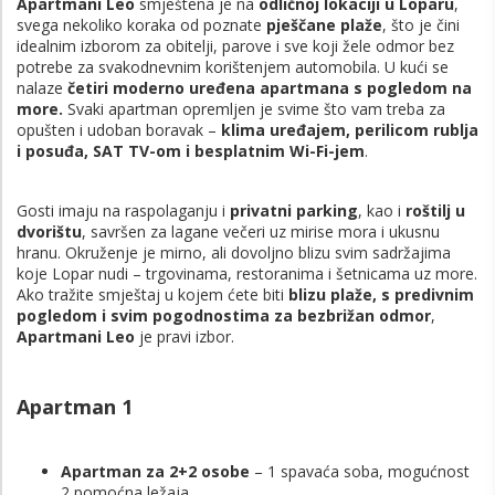
Apartmani Leo
smještena je na
odličnoj lokaciji u Loparu
,
svega nekoliko koraka od poznate
pješčane plaže
, što je čini
idealnim izborom za obitelji, parove i sve koji žele odmor bez
potrebe za svakodnevnim korištenjem automobila. U kući se
nalaze
četiri moderno uređena apartmana s pogledom na
more.
Svaki apartman opremljen je svime što vam treba za
opušten i udoban boravak –
klima uređajem, perilicom rublja
i posuđa, SAT TV-om i besplatnim Wi-Fi-jem
.
Gosti imaju na raspolaganju i
privatni parking
, kao i
roštilj u
dvorištu
, savršen za lagane večeri uz mirise mora i ukusnu
hranu. Okruženje je mirno, ali dovoljno blizu svim sadržajima
koje Lopar nudi – trgovinama, restoranima i šetnicama uz more.
Ako tražite smještaj u kojem ćete biti
blizu plaže, s predivnim
pogledom i svim pogodnostima za bezbrižan odmor
,
Apartmani Leo
je pravi izbor.
Apartman 1
Apartman za 2+2 osobe
– 1 spavaća soba, mogućnost
2 pomoćna ležaja