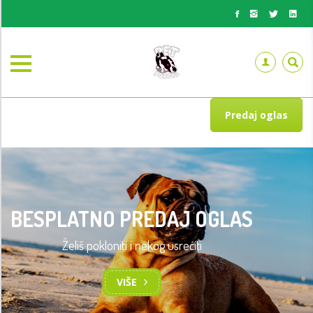
Predaj oglas
BESPLATNO PREDAJ OGLAS
Želiš pokloniti i nekog usrećiti
TRENING OSNOVA POSLUŠNOSTI
PASA
VIŠE