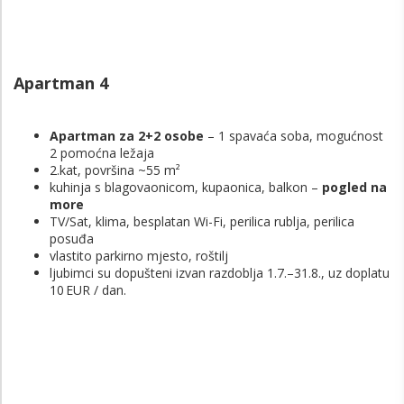
Apartman 4
Apartman za 2+2 osobe
– 1 spavaća soba, mogućnost
2 pomoćna ležaja
2.kat, površina ~55 m²
kuhinja s blagovaonicom, kupaonica, balkon –
pogled na
more
TV/Sat, klima, besplatan Wi-Fi, perilica rublja, perilica
posuđa
vlastito parkirno mjesto, roštilj
ljubimci su dopušteni izvan razdoblja 1.7.–31.8., uz doplatu
10 EUR / dan.