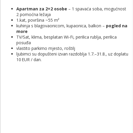
Apartman za 2+2 osobe
– 1 spavaća soba, mogućnost
2 pomoćna ležaja
1.kat, površina ~55 m²
kuhinja s blagovaonicom, kupaonica, balkon –
pogled na
more
TV/Sat, klima, besplatan Wi-Fi, perilica rublja, perilica
posuđa
vlastito parkirno mjesto, roštilj
ljubimci su dopušteni izvan razdoblja 1.7.–31.8., uz doplatu
10 EUR / dan.