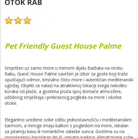
OTOK RAB
Pet Friendly Guest House Palme
Smješten uz samo more u mirnom dijelu Barbata na otoku
Rabu,
Guest House Palme
savršen je izbor za goste koji traže
opuštajući odmor, kristalno čisto more i autentičan mediteranski
ugođaj. Objekt se nalazi na atraktivnoj lokaciji svega nekoliko
koraka od plaže, a gostima pruža spoj domaće atmosfere,
udobnog smještaja i prekrasnog pogleda na more i okolne
otoke.
Elegantno uređene sobe odišu jednostavnošću i mediteranskim
šarmom, a mnoge imaju balkon s pogledom na more, idealan
za jutarnju kavu ili romantične zalaske sunca. Gostima su na
raspolaganju besplatan Wi-Fi, privatni parking, klimatizirane sobe