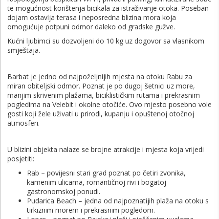
te mogućnost korištenja bicikala za istraživanje otoka. Poseban
dojam ostavlja terasa i neposredna blizina mora koja
omogućuje potpuni odmor daleko od gradske gužve.
Kućni ljubimci su dozvoljeni do 10 kg uz dogovor sa vlasnikom
smještaja.
Barbat je jedno od najpoželjnijih mjesta na otoku Rabu za
miran obiteljski odmor. Poznat je po dugoj šetnici uz more,
manjim skrivenim plažama, biciklističkim rutama i prekrasnim
pogledima na Velebit i okolne otočiće. Ovo mjesto posebno vole
gosti koji žele uživati u prirodi, kupanju i opuštenoj otočnoj
atmosferi.
U blizini objekta nalaze se brojne atrakcije i mjesta koja vrijedi
posjetiti:
Rab
– povijesni stari grad poznat po četiri zvonika,
kamenim ulicama, romantičnoj rivi i bogatoj
gastronomskoj ponudi.
Pudarica Beach
– jedna od najpoznatijih plaža na otoku s
tirkiznim morem i prekrasnim pogledom.