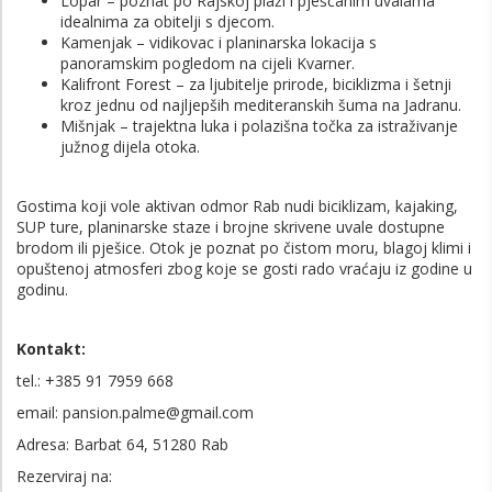
Lopar
– poznat po Rajskoj plaži i pješčanim uvalama
idealnima za obitelji s djecom.
Kamenjak
– vidikovac i planinarska lokacija s
panoramskim pogledom na cijeli Kvarner.
Kalifront Forest
– za ljubitelje prirode, biciklizma i šetnji
kroz jednu od najljepših mediteranskih šuma na Jadranu.
Mišnjak
– trajektna luka i polazišna točka za istraživanje
južnog dijela otoka.
Gostima koji vole aktivan odmor Rab nudi biciklizam, kajaking,
SUP ture, planinarske staze i brojne skrivene uvale dostupne
brodom ili pješice. Otok je poznat po čistom moru, blagoj klimi i
opuštenoj atmosferi zbog koje se gosti rado vraćaju iz godine u
godinu.
Kontakt:
tel.: +385
91 7959 668
email: pansion.palme@gmail.com
Adresa: Barbat 64, 51280 Rab
Rezerviraj na: