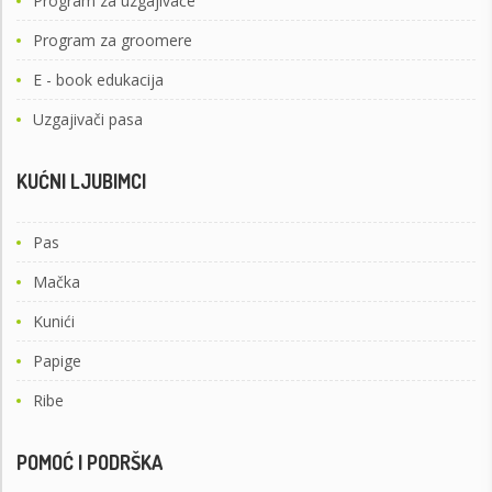
Program za uzgajivače
Program za groomere
E - book edukacija
Uzgajivači pasa
KUĆNI LJUBIMCI
Pas
Mačka
Kunići
Papige
Ribe
POMOĆ I PODRŠKA