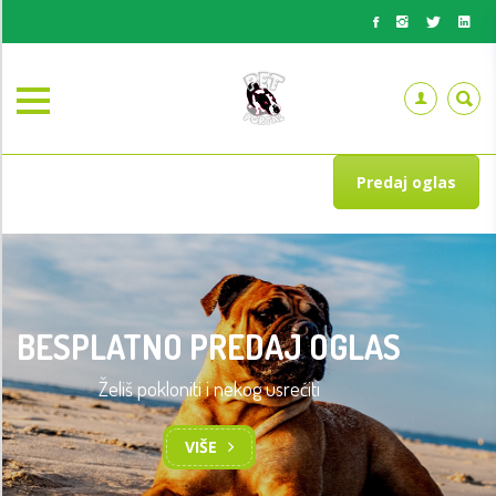
Predaj oglas
BESPLATNO PREDAJ OGLAS
Želiš pokloniti i nekog usrećiti
VIŠE