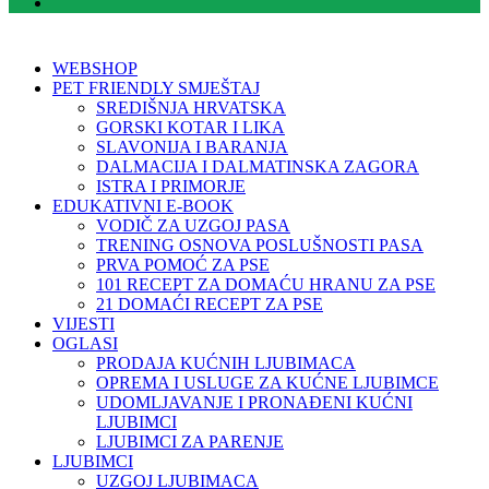
WEBSHOP
PET FRIENDLY SMJEŠTAJ
SREDIŠNJA HRVATSKA
GORSKI KOTAR I LIKA
SLAVONIJA I BARANJA
DALMACIJA I DALMATINSKA ZAGORA
ISTRA I PRIMORJE
EDUKATIVNI E-BOOK
VODIČ ZA UZGOJ PASA
TRENING OSNOVA POSLUŠNOSTI PASA
PRVA POMOĆ ZA PSE
101 RECEPT ZA DOMAĆU HRANU ZA PSE
21 DOMAĆI RECEPT ZA PSE
VIJESTI
OGLASI
PRODAJA KUĆNIH LJUBIMACA
OPREMA I USLUGE ZA KUĆNE LJUBIMCE
UDOMLJAVANJE I PRONAĐENI KUĆNI
LJUBIMCI
LJUBIMCI ZA PARENJE
LJUBIMCI
UZGOJ LJUBIMACA