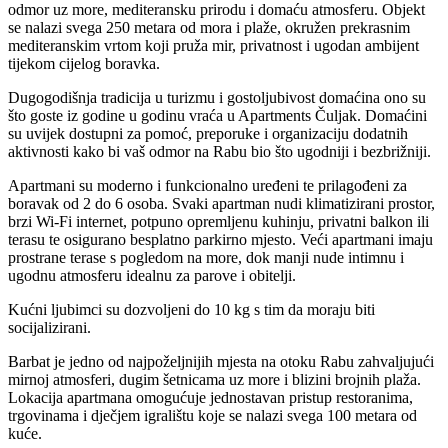
odmor uz more, mediteransku prirodu i domaću atmosferu. Objekt
se nalazi svega 250 metara od mora i plaže, okružen prekrasnim
mediteranskim vrtom koji pruža mir, privatnost i ugodan ambijent
tijekom cijelog boravka.
Dugogodišnja tradicija u turizmu i gostoljubivost domaćina ono su
što goste iz godine u godinu vraća u Apartments Čuljak. Domaćini
su uvijek dostupni za pomoć, preporuke i organizaciju dodatnih
aktivnosti kako bi vaš odmor na Rabu bio što ugodniji i bezbrižniji.
Apartmani su moderno i funkcionalno uređeni te prilagođeni za
boravak od 2 do 6 osoba. Svaki apartman nudi klimatizirani prostor,
brzi Wi-Fi internet, potpuno opremljenu kuhinju, privatni balkon ili
terasu te osigurano besplatno parkirno mjesto. Veći apartmani imaju
prostrane terase s pogledom na more, dok manji nude intimnu i
ugodnu atmosferu idealnu za parove i obitelji.
Kućni ljubimci su dozvoljeni do 10 kg s tim da moraju biti
socijalizirani.
Barbat je jedno od najpoželjnijih mjesta na otoku Rabu zahvaljujući
mirnoj atmosferi, dugim šetnicama uz more i blizini brojnih plaža.
Lokacija apartmana omogućuje jednostavan pristup restoranima,
trgovinama i dječjem igralištu koje se nalazi svega 100 metara od
kuće.