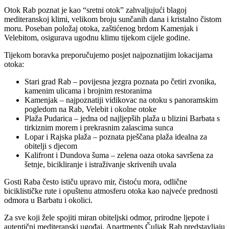
Otok Rab poznat je kao “sretni otok” zahvaljujući blagoj
mediteranskoj klimi, velikom broju sunčanih dana i kristalno čistom
moru. Poseban položaj otoka, zaštićenog brdom Kamenjak i
Velebitom, osigurava ugodnu klimu tijekom cijele godine.
Tijekom boravka preporučujemo posjet najpoznatijim lokacijama
otoka:
Stari grad Rab – povijesna jezgra poznata po četiri zvonika,
kamenim ulicama i brojnim restoranima
Kamenjak – najpoznatiji vidikovac na otoku s panoramskim
pogledom na Rab, Velebit i okolne otoke
Plaža Pudarica – jedna od najljepših plaža u blizini Barbata s
tirkiznim morem i prekrasnim zalascima sunca
Lopar i Rajska plaža – poznata pješčana plaža idealna za
obitelji s djecom
Kalifront i Dundova šuma – zelena oaza otoka savršena za
šetnje, bicikliranje i istraživanje skrivenih uvala
Gosti Raba često ističu upravo mir, čistoću mora, odlične
biciklističke rute i opuštenu atmosferu otoka kao najveće prednosti
odmora u Barbatu i okolici.
Za sve koji žele spojiti miran obiteljski odmor, prirodne ljepote i
autentični mediteranski ugođaj,
Apartments Čuljak Rab
predstavljaju