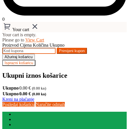
0
Your cart
Your cart is empty.
Please go to
View Cart
Proizvod
Cijena
Količina
Ukupno
Primijeni kupon
Ažuriraj košaricu
Isprazni košaricu
Ukupni iznos košarice
Ukupno
0.00
€
(0.00 kn)
Ukupno
0.00
€
(0.00 kn)
Kreni na plaćanje
Pogledaj košaricu
Naručite odmah