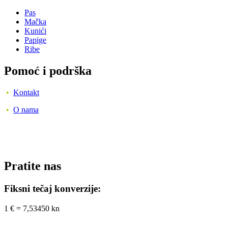
Pas
Mačka
Kunići
Papige
Ribe
Pomoć i podrška
•
Kontakt
•
O nama
Pratite nas
Fiksni tečaj konverzije:
1 € = 7,53450 kn