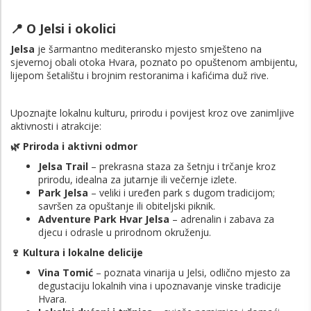
📍 O Jelsi i okolici
Jelsa
je šarmantno mediteransko mjesto smješteno na
sjevernoj obali otoka Hvara, poznato po opuštenom ambijentu,
lijepom šetalištu i brojnim restoranima i kafićima duž rive.
Upoznajte lokalnu kulturu, prirodu i povijest kroz ove zanimljive
aktivnosti i atrakcije:
🌿 Priroda i aktivni odmor
Jelsa Trail
– prekrasna staza za šetnju i trčanje kroz
prirodu, idealna za jutarnje ili večernje izlete.
Park Jelsa
– veliki i uređen park s dugom tradicijom;
savršen za opuštanje ili obiteljski piknik.
Adventure Park Hvar Jelsa
– adrenalin i zabava za
djecu i odrasle u prirodnom okruženju.
🍷 Kultura i lokalne delicije
Vina Tomić
– poznata vinarija u Jelsi, odlično mjesto za
degustaciju lokalnih vina i upoznavanje vinske tradicije
Hvara.