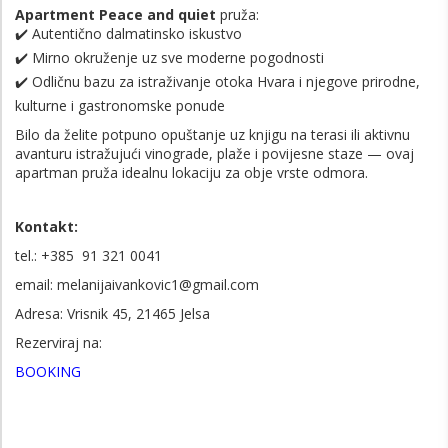
Apartment Peace and quiet
pruža:
✔️ Autentično dalmatinsko iskustvo
✔️ Mirno okruženje uz sve moderne pogodnosti
✔️ Odličnu bazu za istraživanje otoka Hvara i njegove prirodne,
kulturne i gastronomske ponude
Bilo da želite potpuno opuštanje uz knjigu na terasi ili aktivnu
avanturu istražujući vinograde, plaže i povijesne staze — ovaj
apartman pruža idealnu lokaciju za obje vrste odmora.
Kontakt:
tel.: +385 91 321 0041
email: melanijaivankovic1@gmail.com
Adresa: Vrisnik 45, 21465 Jelsa
Rezerviraj na:
BOOKING