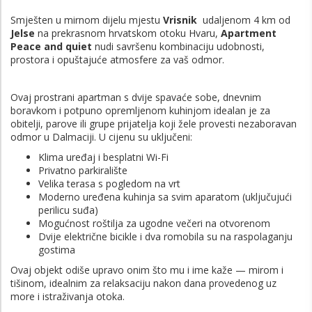
Smješten u mirnom dijelu mjestu
Vrisnik
udaljenom 4 km od
Jelse
na prekrasnom hrvatskom otoku Hvaru,
Apartment
Peace and quiet
nudi savršenu kombinaciju udobnosti,
prostora i opuštajuće atmosfere za vaš odmor.
Ovaj prostrani apartman s dvije spavaće sobe, dnevnim
boravkom i potpuno opremljenom kuhinjom idealan je za
obitelji, parove ili grupe prijatelja koji žele provesti nezaboravan
odmor u Dalmaciji. U cijenu su uključeni:
Klima uređaj i besplatni Wi-Fi
Privatno parkiralište
Velika terasa s pogledom na vrt
Moderno uređena kuhinja sa svim aparatom (uključujući
perilicu suđa)
Mogućnost roštilja za ugodne večeri na otvorenom
Dvije električne bicikle i dva romobila su na raspolaganju
gostima
Ovaj objekt odiše upravo onim što mu i ime kaže — mirom i
tišinom, idealnim za relaksaciju nakon dana provedenog uz
more i istraživanja otoka.