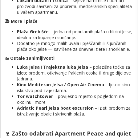
Lokalni dućani i tržnica
– svježe namirnice i domaći
proizvodi savršeni za pripremu mediteranskih specijaliteta
u vašem apartmanu.
🏖️ More i plaže
Plaža Grebišće
– jedna od popularnih plaža u blizini Jelse,
idealna za kupanje i sunčanje.
Dodatno je mnogo malih uvala i pješčanih ili šljunčanih
plaža oko Jelse — savršene za dnevne izlete i snorklanje.
🚤 Ostale zanimljivosti
Luka Jelsa
i
Trajektna luka Jelsa
– polazišne točke za
izlete brodom, otkrivanje Paklenih otoka ili druge dijelove
Jadrana.
Kino Mediteran Jelsa / Open Air Cinema
– ljetno kino
iskustvo pod zvijezdama.
Tor watchtower
– povijesno mjesto s pogledom na
okolinu i more.
Adriatic Pearl Jelsa boat excursion
– izleti brodom za
istraživanje obale i skrivenih plaža.
🍷 Zašto odabrati Apartment Peace and quiet