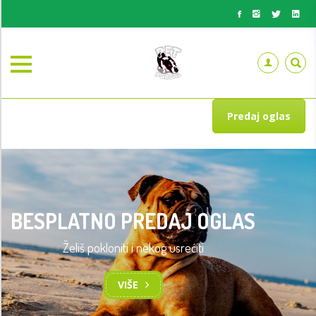
Predaj oglas
BESPLATNO PREDAJ OGLAS
Želiš pokloniti i nekog usrećiti
VIŠE