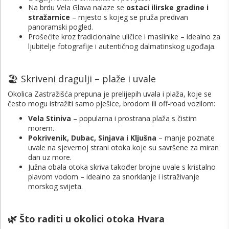
Na brdu Vela Glava nalaze se
ostaci ilirske gradine i
stražarnice
– mjesto s kojeg se pruža predivan
panoramski pogled.
Prošećite kroz tradicionalne uličice i maslinike – idealno za
ljubitelje fotografije i autentičnog dalmatinskog ugođaja.
🏖️ Skriveni dragulji – plaže i uvale
Okolica Zastražišća prepuna je prelijepih uvala i plaža, koje se
često mogu istražiti samo pješice, brodom ili off-road vozilom:
Vela Stiniva
– popularna i prostrana plaža s čistim
morem.
Pokrivenik, Dubac, Sinjava i Kljušna
– manje poznate
uvale na sjevernoj strani otoka koje su savršene za miran
dan uz more.
Južna obala otoka skriva također brojne uvale s kristalno
plavom vodom – idealno za snorklanje i istraživanje
morskog svijeta.
🌿 Što raditi u okolici otoka Hvara