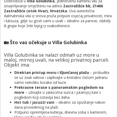
Dobrodošli u
Villa Golubinka
, jedinstvenu kamenu vilu za
iznajmljivanje smještenu na adresi
Zastražišće bb, 21466
Zastražišće (otok Hvar), Hrvatska
. Ova autentična
dalmatinska vila iz snova pruža potpuni osjećaj privatnosti, mira
i luksuza, gdje su gosti sami u uvali – idealno za parove, obitelji
ili grupe koje žele bijeg iz svakodnevice.
🏡 Što vas očekuje u Villa Golubinka
Villa Golubinka se nalazi odmah uz more u
maloj, mirnoj uvali, na velikoj privatnoj parceli.
Objekt ima:
Direktan pristup moru i šljunčanoj plažu
– probudite
se uz zvuk valova i zaplivajte u kristalno čistom Jadranu
samo nekoliko koraka od kuće.
Prekrasne terase s panoramskim pogledom na
more
– uživajte u zalascima sunca i jutarnjoj kavi s
pogledom koji ostavlja bez daha.
Hot tub / jacuzzi vani
– idealno za opuštanje nakon
dana provedenog na plaži.
Potpuno opremljena kuhinja, dnevna soba s kaminom,