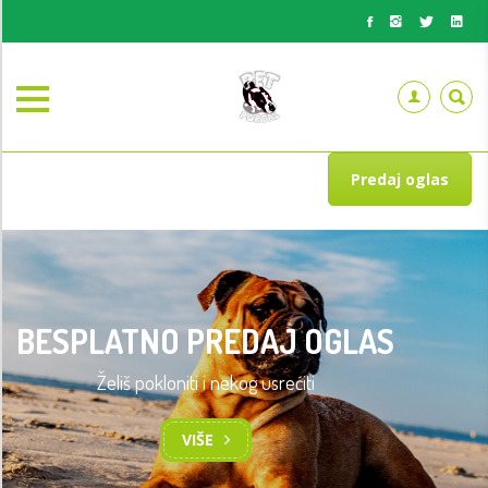
Predaj oglas
BESPLATNO PREDAJ OGLAS
Želiš pokloniti i nekog usrećiti
TRENING OSNOVA POSLUŠNOSTI
PASA
VIŠE