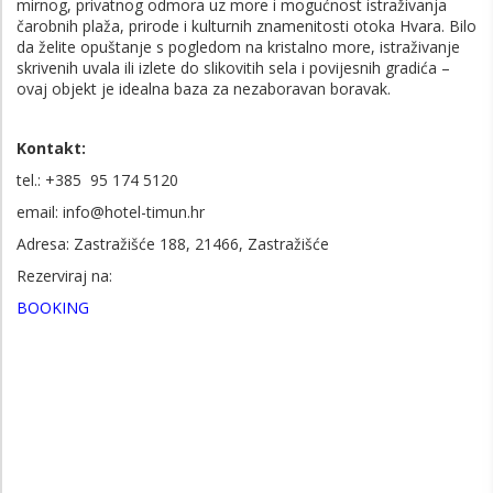
mirnog, privatnog odmora uz more i mogućnost istraživanja
čarobnih plaža, prirode i kulturnih znamenitosti otoka Hvara. Bilo
da želite opuštanje s pogledom na kristalno more, istraživanje
skrivenih uvala ili izlete do slikovitih sela i povijesnih gradića –
ovaj objekt je idealna baza za nezaboravan boravak.
Kontakt:
tel.: +385 95 174 5120
email: info@hotel-timun.hr
Adresa: Zastražišće 188, 21466, Zastražišće
Rezerviraj na:
BOOKING