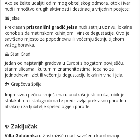
Ako se želite udaljiti od mirnog obiteljskog odmora, otok Hvar
nudi i mnoštvo drugih aktivnosti i destinacija vrijednih posjete:
🌆 Jelsa
Prekrasan
pristanišni gradić Jelsa
nudi šetnju uz rivu, lokalne
konobe s dalmatinskom kuhinjom i vinske degustacije. Ovo je
savršeno mjesto za popodnevnu ili večernju šetnju tijekom
vašeg boravka.
🌄 Stari Grad
Jedan od najstarijih gradova u Europi s bogatom poviješću,
starim ulicama i kulturnim znamenitostima. Idealno za
jednodnevni izlet ili večernju degustaciju lokalnih vina i jela.
🏞️ Grapčeva špilja
Impresivna pećina smještena u unutrašnjosti otoka, obiluje
stalaktitima i stalagmitima te predstavlja prekrasnu prirodnu
atrakciju za ljubitelje speleologije i prirode.
✨ Zaključak
Villa Golubinka
u Zastražišću nudi savršenu kombinaciju