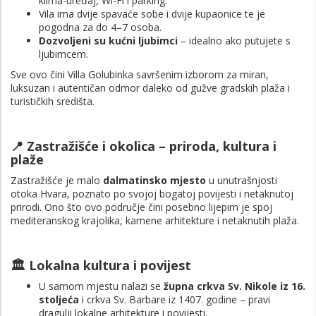
klima-uređaj, Wi-Fi i parking.
Vila ima dvije spavaće sobe i dvije kupaonice te je
pogodna za do 4–7 osoba.
Dozvoljeni su kućni ljubimci
– idealno ako putujete s
ljubimcem.
Sve ovo čini Villa Golubinka savršenim izborom za miran,
luksuzan i autentičan odmor daleko od gužve gradskih plaža i
turističkih središta.
📍 Zastražišće i okolica – priroda, kultura i
plaže
Zastražišće je malo
dalmatinsko mjesto
u unutrašnjosti
otoka Hvara, poznato po svojoj bogatoj povijesti i netaknutoj
prirodi. Ono što ovo područje čini posebno lijepim je spoj
mediteranskog krajolika, kamene arhitekture i netaknutih plaža.
🏛️ Lokalna kultura i povijest
U samom mjestu nalazi se
župna crkva Sv. Nikole iz 16.
stoljeća
i crkva Sv. Barbare iz 1407. godine – pravi
dragulji lokalne arhitekture i povijesti.