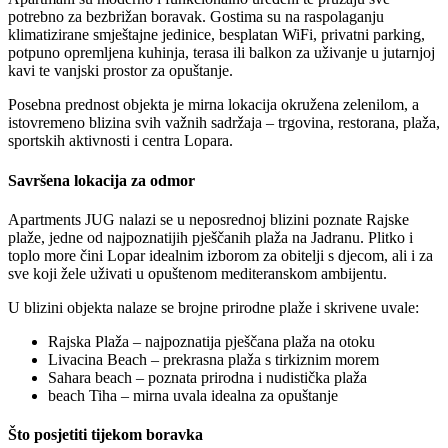
potrebno za bezbrižan boravak. Gostima su na raspolaganju
klimatizirane smještajne jedinice, besplatan WiFi, privatni parking,
potpuno opremljena kuhinja, terasa ili balkon za uživanje u jutarnjoj
kavi te vanjski prostor za opuštanje.
Posebna prednost objekta je mirna lokacija okružena zelenilom, a
istovremeno blizina svih važnih sadržaja – trgovina, restorana, plaža,
sportskih aktivnosti i centra Lopara.
Savršena lokacija za odmor
Apartments JUG nalazi se u neposrednoj blizini poznate Rajske
plaže, jedne od najpoznatijih pješčanih plaža na Jadranu. Plitko i
toplo more čini Lopar idealnim izborom za obitelji s djecom, ali i za
sve koji žele uživati u opuštenom mediteranskom ambijentu.
U blizini objekta nalaze se brojne prirodne plaže i skrivene uvale:
Rajska Plaža – najpoznatija pješčana plaža na otoku
Livacina Beach – prekrasna plaža s tirkiznim morem
Sahara beach – poznata prirodna i nudistička plaža
beach Tiha – mirna uvala idealna za opuštanje
Što posjetiti tijekom boravka