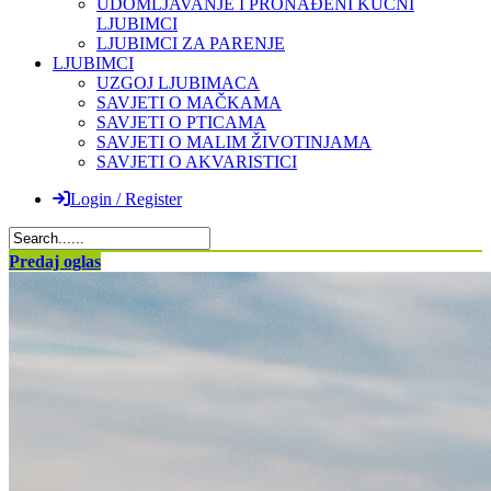
UDOMLJAVANJE I PRONAĐENI KUĆNI
LJUBIMCI
LJUBIMCI ZA PARENJE
LJUBIMCI
UZGOJ LJUBIMACA
SAVJETI O MAČKAMA
SAVJETI O PTICAMA
SAVJETI O MALIM ŽIVOTINJAMA
SAVJETI O AKVARISTICI
Login / Register
Predaj oglas