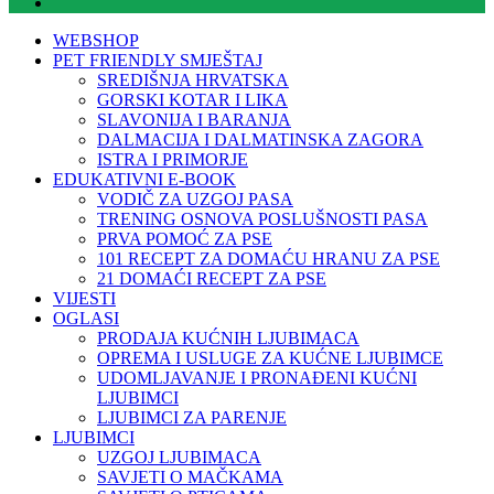
WEBSHOP
PET FRIENDLY SMJEŠTAJ
SREDIŠNJA HRVATSKA
GORSKI KOTAR I LIKA
SLAVONIJA I BARANJA
DALMACIJA I DALMATINSKA ZAGORA
ISTRA I PRIMORJE
EDUKATIVNI E-BOOK
VODIČ ZA UZGOJ PASA
TRENING OSNOVA POSLUŠNOSTI PASA
PRVA POMOĆ ZA PSE
101 RECEPT ZA DOMAĆU HRANU ZA PSE
21 DOMAĆI RECEPT ZA PSE
VIJESTI
OGLASI
PRODAJA KUĆNIH LJUBIMACA
OPREMA I USLUGE ZA KUĆNE LJUBIMCE
UDOMLJAVANJE I PRONAĐENI KUĆNI
LJUBIMCI
LJUBIMCI ZA PARENJE
LJUBIMCI
UZGOJ LJUBIMACA
SAVJETI O MAČKAMA