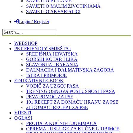
SAVJETI O PTICAMA
SAVJETI O MALIM ŽIVOTINJAMA
SAVJETI O AKVARISTICI
Login / Register
WEBSHOP
PET FRIENDLY SMJEŠTAJ
SREDIŠNJA HRVATSKA
GORSKI KOTAR I LIKA
SLAVONIJA I BARANJA
DALMACIJA I DALMATINSKA ZAGORA
ISTRA I PRIMORJE
EDUKATIVNI E-BOOK
VODIČ ZA UZGOJ PASA
TRENING OSNOVA POSLUŠNOSTI PASA
PRVA POMOĆ ZA PSE
101 RECEPT ZA DOMAĆU HRANU ZA PSE
21 DOMAĆI RECEPT ZA PSE
VIJESTI
OGLASI
PRODAJA KUĆNIH LJUBIMACA
OPREMA I USLUGE ZA KUĆNE LJUBIMCE