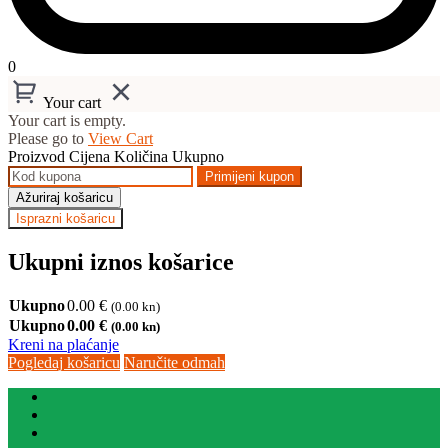
0
Your cart
Your cart is empty.
Please go to
View Cart
Proizvod
Cijena
Količina
Ukupno
Primijeni kupon
Ažuriraj košaricu
Isprazni košaricu
Ukupni iznos košarice
Ukupno
0.00
€
(0.00 kn)
Ukupno
0.00
€
(0.00 kn)
Kreni na plaćanje
Pogledaj košaricu
Naručite odmah