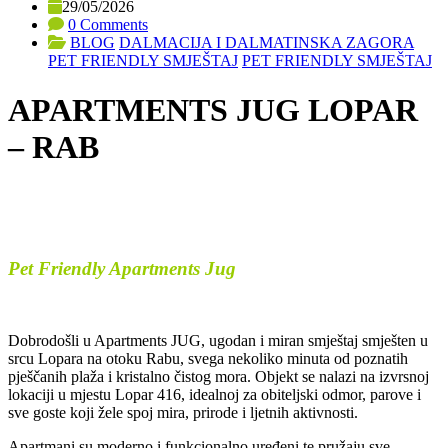
29/05/2026
0 Comments
BLOG
DALMACIJA I DALMATINSKA ZAGORA
PET FRIENDLY SMJEŠTAJ
PET FRIENDLY SMJEŠTAJ
APARTMENTS JUG LOPAR
– RAB
Pet Friendly Apartments Jug
Dobrodošli u Apartments JUG, ugodan i miran smještaj smješten u
srcu Lopara na otoku Rabu, svega nekoliko minuta od poznatih
pješčanih plaža i kristalno čistog mora. Objekt se nalazi na izvrsnoj
lokaciji u mjestu Lopar 416, idealnoj za obiteljski odmor, parove i
sve goste koji žele spoj mira, prirode i ljetnih aktivnosti.
Apartmani su moderno i funkcionalno uređeni te pružaju sve