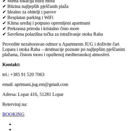
✔ Mirna lokacija blizu mora
✔ Blizina najljepših pješčanih plaža
✔ Idealno za obitelji i parove
✔ Besplatan parking i WiFi
✔ Klima uređaj i potpuno opremljeni apartmani
✔ Prekrasna priroda i kristalno čisto more
✔ Savršena polazišna točka za istraživanje otoka Raba
Provedite nezaboravan odmor u Apartments JUG i doživite čari
Lopara i otoka Raba – destinacije poznate po najljepšim pješčanim
plažama, čistom moru i opuštenoj mediteranskoj atmosferi.
Kontakt:
tel.: +385
91 520 7063
email: aprtmani.jug.em@gmail.com
Adresa: Lopar 416, 51281 Lopar
Reterviraj na:
BOOKING