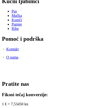
Kućni ljubimci
Pas
Mačka
Kunići
Papige
Ribe
Pomoć i podrška
•
Kontakt
•
O nama
Pratite nas
Fiksni tečaj konverzije:
1 € = 7,53450 kn