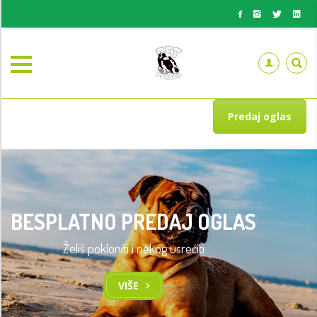
Predaj oglas
BESPLATNO PREDAJ OGLAS
Želiš pokloniti i nekog usrećiti
VIŠE