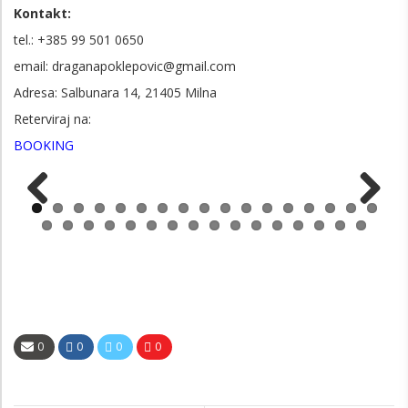
Kontakt:
tel.: +385
99 501 0650
email: draganapoklepovic@gmail.com
Adresa: Salbunara 14, 21405 Milna
Reterviraj na:
BOOKING
Previous
Next
0
0
0
0