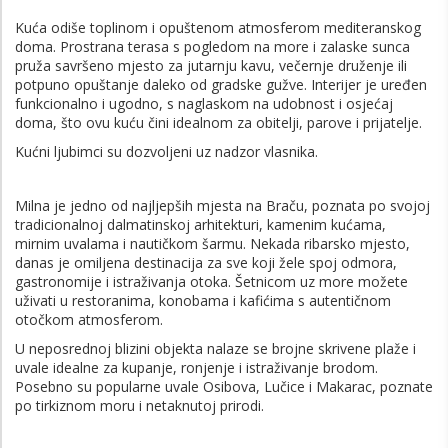
Kuća odiše toplinom i opuštenom atmosferom mediteranskog
doma. Prostrana terasa s pogledom na more i zalaske sunca
pruža savršeno mjesto za jutarnju kavu, večernje druženje ili
potpuno opuštanje daleko od gradske gužve. Interijer je uređen
funkcionalno i ugodno, s naglaskom na udobnost i osjećaj
doma, što ovu kuću čini idealnom za obitelji, parove i prijatelje.
Kućni ljubimci su dozvoljeni uz nadzor vlasnika.
Milna je jedno od najljepših mjesta na Braču, poznata po svojoj
tradicionalnoj dalmatinskoj arhitekturi, kamenim kućama,
mirnim uvalama i nautičkom šarmu. Nekada ribarsko mjesto,
danas je omiljena destinacija za sve koji žele spoj odmora,
gastronomije i istraživanja otoka. Šetnicom uz more možete
uživati u restoranima, konobama i kafićima s autentičnom
otočkom atmosferom.
U neposrednoj blizini objekta nalaze se brojne skrivene plaže i
uvale idealne za kupanje, ronjenje i istraživanje brodom.
Posebno su popularne uvale Osibova, Lučice i Makarac, poznate
po tirkiznom moru i netaknutoj prirodi.