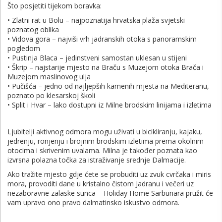
Što posjetiti tijekom boravka:
• Zlatni rat u Bolu – najpoznatija hrvatska plaža svjetski
poznatog oblika
• Vidova gora – najviši vrh jadranskih otoka s panoramskim
pogledom
• Pustinja Blaca – jedinstveni samostan uklesan u stijeni
• Škrip – najstarije mjesto na Braču s Muzejom otoka Brača i
Muzejom maslinovog ulja
• Pučišća – jedno od najljepših kamenih mjesta na Mediteranu,
poznato po klesarskoj školi
• Split i Hvar – lako dostupni iz Milne brodskim linijama i izletima
Ljubitelji aktivnog odmora mogu uživati u bicikliranju, kajaku,
jedrenju, ronjenju i brojnim brodskim izletima prema okolnim
otocima i skrivenim uvalama. Milna je također poznata kao
izvrsna polazna točka za istraživanje srednje Dalmacije.
Ako tražite mjesto gdje ćete se probuditi uz zvuk cvrčaka i miris
mora, provoditi dane u kristalno čistom Jadranu i večeri uz
nezaboravne zalaske sunca – Holiday Home Sarbunara pružit će
vam upravo ono pravo dalmatinsko iskustvo odmora.