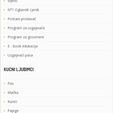
Vijesti
N°1 Oglasnik cjenik
Postani prodavač
Program za uzgajivače
Program za groomere
E - book edukacija
Uzgajivači pasa
KUĆNI LJUBIMCI
Pas
Mačka
Kunići
Papige