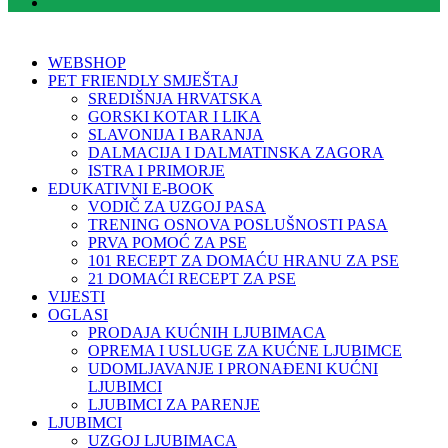
WEBSHOP
PET FRIENDLY SMJEŠTAJ
SREDIŠNJA HRVATSKA
GORSKI KOTAR I LIKA
SLAVONIJA I BARANJA
DALMACIJA I DALMATINSKA ZAGORA
ISTRA I PRIMORJE
EDUKATIVNI E-BOOK
VODIČ ZA UZGOJ PASA
TRENING OSNOVA POSLUŠNOSTI PASA
PRVA POMOĆ ZA PSE
101 RECEPT ZA DOMAĆU HRANU ZA PSE
21 DOMAĆI RECEPT ZA PSE
VIJESTI
OGLASI
PRODAJA KUĆNIH LJUBIMACA
OPREMA I USLUGE ZA KUĆNE LJUBIMCE
UDOMLJAVANJE I PRONAĐENI KUĆNI
LJUBIMCI
LJUBIMCI ZA PARENJE
LJUBIMCI
UZGOJ LJUBIMACA