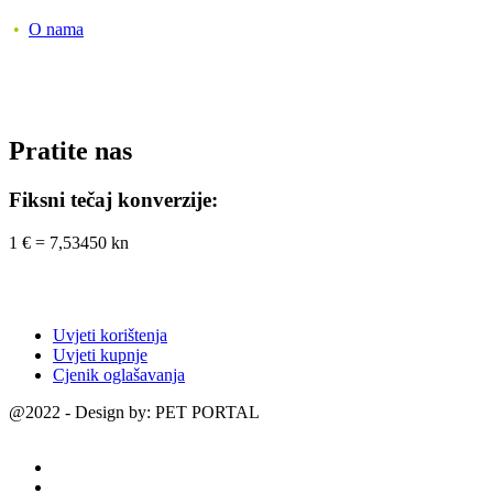
•
O nama
Pratite nas
Fiksni tečaj konverzije:
1 € = 7,53450 kn
Uvjeti korištenja
Uvjeti kupnje
Cjenik oglašavanja
@2022 - Design by: PET PORTAL