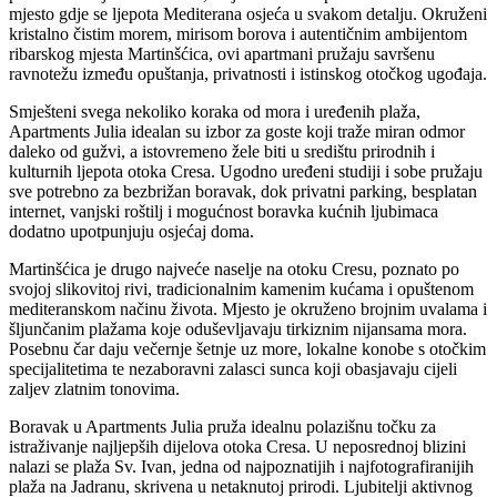
mjesto gdje se ljepota Mediterana osjeća u svakom detalju. Okruženi
kristalno čistim morem, mirisom borova i autentičnim ambijentom
ribarskog mjesta Martinšćica, ovi apartmani pružaju savršenu
ravnotežu između opuštanja, privatnosti i istinskog otočkog ugođaja.
Smješteni svega nekoliko koraka od mora i uređenih plaža,
Apartments Julia idealan su izbor za goste koji traže miran odmor
daleko od gužvi, a istovremeno žele biti u središtu prirodnih i
kulturnih ljepota otoka Cresa. Ugodno uređeni studiji i sobe pružaju
sve potrebno za bezbrižan boravak, dok privatni parking, besplatan
internet, vanjski roštilj i mogućnost boravka kućnih ljubimaca
dodatno upotpunjuju osjećaj doma.
Martinšćica je drugo najveće naselje na otoku Cresu, poznato po
svojoj slikovitoj rivi, tradicionalnim kamenim kućama i opuštenom
mediteranskom načinu života. Mjesto je okruženo brojnim uvalama i
šljunčanim plažama koje oduševljavaju tirkiznim nijansama mora.
Posebnu čar daju večernje šetnje uz more, lokalne konobe s otočkim
specijalitetima te nezaboravni zalasci sunca koji obasjavaju cijeli
zaljev zlatnim tonovima.
Boravak u Apartments Julia pruža idealnu polazišnu točku za
istraživanje najljepših dijelova otoka Cresa. U neposrednoj blizini
nalazi se plaža Sv. Ivan, jedna od najpoznatijih i najfotografiranijih
plaža na Jadranu, skrivena u netaknutoj prirodi. Ljubitelji aktivnog