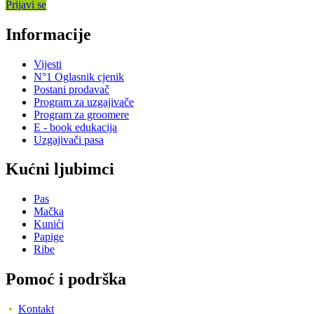
Prijavi se
Informacije
Vijesti
N°1 Oglasnik cjenik
Postani prodavač
Program za uzgajivače
Program za groomere
E - book edukacija
Uzgajivači pasa
Kućni ljubimci
Pas
Mačka
Kunići
Papige
Ribe
Pomoć i podrška
•
Kontakt