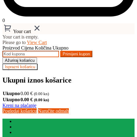
0
Your cart
Your cart is empty.
Please go to
View Cart
Proizvod
Cijena
Količina
Ukupno
Primijeni kupon
Ažuriraj košaricu
Isprazni košaricu
Ukupni iznos košarice
Ukupno
0.00
€
(0.00 kn)
Ukupno
0.00
€
(0.00 kn)
Kreni na plaćanje
Pogledaj košaricu
Naručite odmah