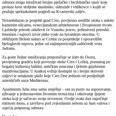
odmora mogu istraživati brojne pješačke i biciklističke staze koje
prolaze kroz stoljetne maslinike, suhozide i vidikovce s kojih se
pružaju spektakularni pogledi na Kvarnerski zaljev.
Nezaobilazno je posjetiti grad Cres, povijesno središte otoka s uskim
kamenim ulicama, venecijanskom arhitekturom i živopisnom rivom.
Ljubitelje prirode oduševit će Vransko jezero, jedinstveni prirodni
fenomen i najveći izvor pitke vode na hrvatskim otocima. U
obližnjem Belom nalazi se Centar za posjetitelje i oporavilište
bjeloglavih supova, jedne od najimpresivnijih zaštićenih vrsta
Jadrana.
Za goste željne istraživanja preporučuje se izlet do Osora,
povijesnog gradića koji povezuje otoke Cres i Lošinj, poznatog po
bogatoj kulturnoj baštini, antičkim ostacima i ljetnim glazbenim
manifestacijama. U kratkoj vožnji dostupni su i brojni skriveni
zaljevi te netaknute plaže koje Cres čine jednom od posljednjih
autentičnih oaza Mediterana.
Apartments Julia nisu samo smještaj – oni su poziv na usporavanje,
uživanje u jednostavnim životnim trenucima i otkrivanje ljepote
otoka koji je sačuvao svoju izvornost. Ovdje svaki dan započinje
mirisom mora, a završava pod zvjezdanim nebom uz šum valova i
osjećaj potpunog odmora.