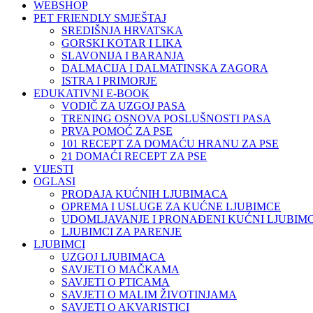
WEBSHOP
PET FRIENDLY SMJEŠTAJ
SREDIŠNJA HRVATSKA
GORSKI KOTAR I LIKA
SLAVONIJA I BARANJA
DALMACIJA I DALMATINSKA ZAGORA
ISTRA I PRIMORJE
EDUKATIVNI E-BOOK
VODIČ ZA UZGOJ PASA
TRENING OSNOVA POSLUŠNOSTI PASA
PRVA POMOĆ ZA PSE
101 RECEPT ZA DOMAĆU HRANU ZA PSE
21 DOMAĆI RECEPT ZA PSE
VIJESTI
OGLASI
PRODAJA KUĆNIH LJUBIMACA
OPREMA I USLUGE ZA KUĆNE LJUBIMCE
UDOMLJAVANJE I PRONAĐENI KUĆNI LJUBIMC
LJUBIMCI ZA PARENJE
LJUBIMCI
UZGOJ LJUBIMACA
SAVJETI O MAČKAMA
SAVJETI O PTICAMA
SAVJETI O MALIM ŽIVOTINJAMA
SAVJETI O AKVARISTICI