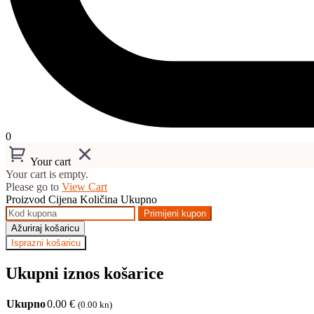
0
Your cart
Your cart is empty.
Please go to
View Cart
Proizvod
Cijena
Količina
Ukupno
Primijeni kupon
Ažuriraj košaricu
Isprazni košaricu
Ukupni iznos košarice
Ukupno
0.00
€
(0.00 kn)