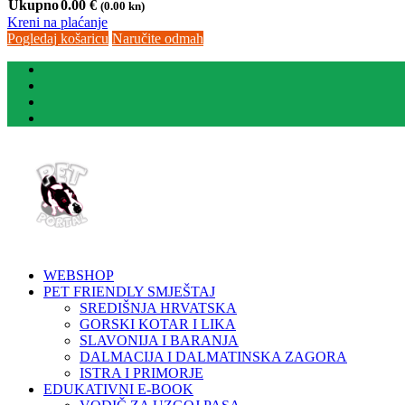
Ukupno
0.00
€
(0.00 kn)
Kreni na plaćanje
Pogledaj košaricu
Naručite odmah
WEBSHOP
PET FRIENDLY SMJEŠTAJ
SREDIŠNJA HRVATSKA
GORSKI KOTAR I LIKA
SLAVONIJA I BARANJA
DALMACIJA I DALMATINSKA ZAGORA
ISTRA I PRIMORJE
EDUKATIVNI E-BOOK