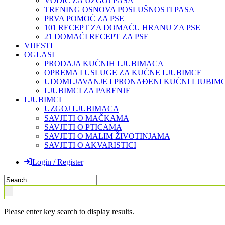
VODIČ ZA UZGOJ PASA
TRENING OSNOVA POSLUŠNOSTI PASA
PRVA POMOĆ ZA PSE
101 RECEPT ZA DOMAĆU HRANU ZA PSE
21 DOMAĆI RECEPT ZA PSE
VIJESTI
OGLASI
PRODAJA KUĆNIH LJUBIMACA
OPREMA I USLUGE ZA KUĆNE LJUBIMCE
UDOMLJAVANJE I PRONAĐENI KUĆNI LJUBIMC
LJUBIMCI ZA PARENJE
LJUBIMCI
UZGOJ LJUBIMACA
SAVJETI O MAČKAMA
SAVJETI O PTICAMA
SAVJETI O MALIM ŽIVOTINJAMA
SAVJETI O AKVARISTICI
Login / Register
Please enter key search to display results.