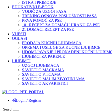
ISTRA I PRIMORJE
EDUKATIVNI E-BOOK
VODIČ ZA UZGOJ PASA
TRENING OSNOVA POSLUŠNOSTI PASA
PRVA POMOĆ ZA PSE
101 RECEPT ZA DOMAĆU HRANU ZA PSE
21 DOMAĆI RECEPT ZA PSE
VIJESTI
OGLASI
PRODAJA KUĆNIH LJUBIMACA
OPREMA I USLUGE ZA KUĆNE LJUBIMCE
UDOMLJAVANJE I PRONAĐENI KUĆNI LJUBIMC
LJUBIMCI ZA PARENJE
LJUBIMCI
UZGOJ LJUBIMACA
SAVJETI O MAČKAMA
SAVJETI O PTICAMA
SAVJETI O MALIM ŽIVOTINJAMA
SAVJETI O AKVARISTICI
Login / Register