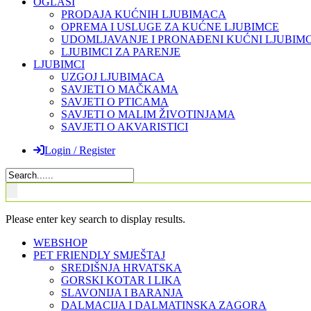
OGLASI
PRODAJA KUĆNIH LJUBIMACA
OPREMA I USLUGE ZA KUĆNE LJUBIMCE
UDOMLJAVANJE I PRONAĐENI KUĆNI LJUBIMC
LJUBIMCI ZA PARENJE
LJUBIMCI
UZGOJ LJUBIMACA
SAVJETI O MAČKAMA
SAVJETI O PTICAMA
SAVJETI O MALIM ŽIVOTINJAMA
SAVJETI O AKVARISTICI
Login / Register
Please enter key search to display results.
WEBSHOP
PET FRIENDLY SMJEŠTAJ
SREDIŠNJA HRVATSKA
GORSKI KOTAR I LIKA
SLAVONIJA I BARANJA
DALMACIJA I DALMATINSKA ZAGORA