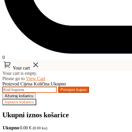
0
Your cart
Your cart is empty.
Please go to
View Cart
Proizvod
Cijena
Količina
Ukupno
Primijeni kupon
Ažuriraj košaricu
Isprazni košaricu
Ukupni iznos košarice
Ukupno
0.00
€
(0.00 kn)