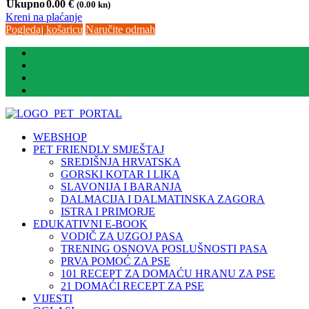
Ukupno
0.00
€
(0.00 kn)
Kreni na plaćanje
Pogledaj košaricu
Naručite odmah
WEBSHOP
PET FRIENDLY SMJEŠTAJ
SREDIŠNJA HRVATSKA
GORSKI KOTAR I LIKA
SLAVONIJA I BARANJA
DALMACIJA I DALMATINSKA ZAGORA
ISTRA I PRIMORJE
EDUKATIVNI E-BOOK
VODIČ ZA UZGOJ PASA
TRENING OSNOVA POSLUŠNOSTI PASA
PRVA POMOĆ ZA PSE
101 RECEPT ZA DOMAĆU HRANU ZA PSE
21 DOMAĆI RECEPT ZA PSE
VIJESTI