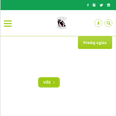
Predaj oglas
BESPLATNO PREDAJ OGLAS
Želiš pokloniti i nekog usrećiti
VIŠE