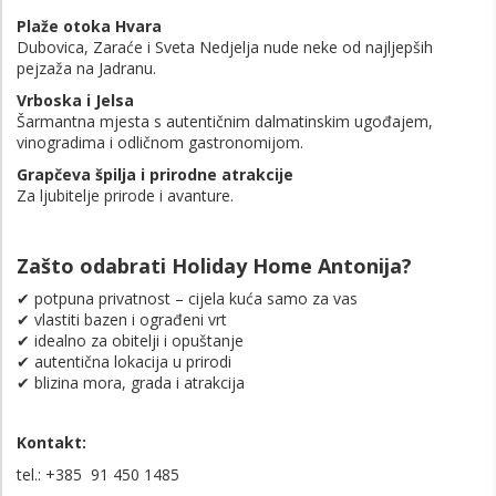
Plaže otoka Hvara
Dubovica, Zaraće i Sveta Nedjelja nude neke od najljepših
pejzaža na Jadranu.
Vrboska i Jelsa
Šarmantna mjesta s autentičnim dalmatinskim ugođajem,
vinogradima i odličnom gastronomijom.
Grapčeva špilja i prirodne atrakcije
Za ljubitelje prirode i avanture.
Zašto odabrati Holiday Home Antonija?
✔ potpuna privatnost – cijela kuća samo za vas
✔ vlastiti bazen i ograđeni vrt
✔ idealno za obitelji i opuštanje
✔ autentična lokacija u prirodi
✔ blizina mora, grada i atrakcija
Kontakt:
tel.: +385 91 450 1485