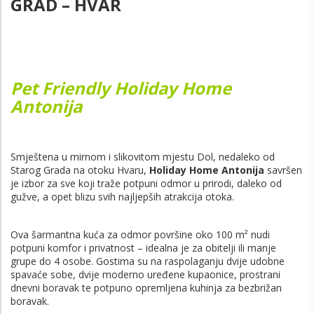
GRAD – HVAR
Pet Friendly Holiday Home
Antonija
Smještena u mirnom i slikovitom mjestu Dol, nedaleko od
Starog Grada na otoku Hvaru,
Holiday Home Antonija
savršen
je izbor za sve koji traže potpuni odmor u prirodi, daleko od
gužve, a opet blizu svih najljepših atrakcija otoka.
Ova šarmantna kuća za odmor površine oko 100 m² nudi
potpuni komfor i privatnost – idealna je za obitelji ili manje
grupe do 4 osobe. Gostima su na raspolaganju dvije udobne
spavaće sobe, dvije moderno uređene kupaonice, prostrani
dnevni boravak te potpuno opremljena kuhinja za bezbrižan
boravak.