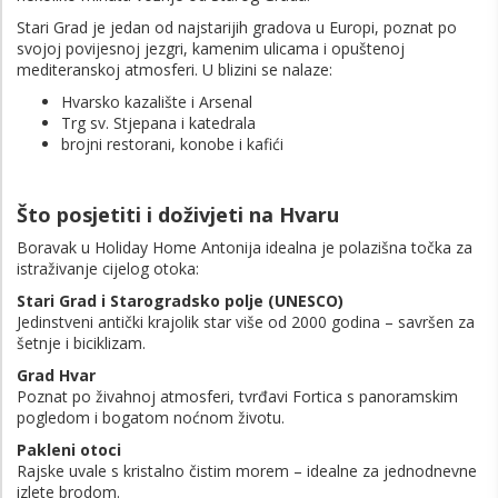
Stari Grad je jedan od najstarijih gradova u Europi, poznat po
svojoj povijesnoj jezgri, kamenim ulicama i opuštenoj
mediteranskoj atmosferi. U blizini se nalaze:
Hvarsko kazalište i Arsenal
Trg sv. Stjepana i katedrala
brojni restorani, konobe i kafići
Što posjetiti i doživjeti na Hvaru
Boravak u Holiday Home Antonija idealna je polazišna točka za
istraživanje cijelog otoka:
Stari Grad i Starogradsko polje (UNESCO)
Jedinstveni antički krajolik star više od 2000 godina – savršen za
šetnje i biciklizam.
Grad Hvar
Poznat po živahnoj atmosferi, tvrđavi Fortica s panoramskim
pogledom i bogatom noćnom životu.
Pakleni otoci
Rajske uvale s kristalno čistim morem – idealne za jednodnevne
izlete brodom.