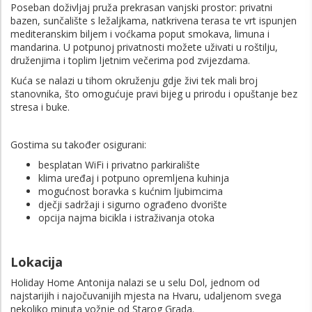
Poseban doživljaj pruža prekrasan vanjski prostor: privatni
bazen, sunčalište s ležaljkama, natkrivena terasa te vrt ispunjen
mediteranskim biljem i voćkama poput smokava, limuna i
mandarina. U potpunoj privatnosti možete uživati u roštilju,
druženjima i toplim ljetnim večerima pod zvijezdama.
Kuća se nalazi u tihom okruženju gdje živi tek mali broj
stanovnika, što omogućuje pravi bijeg u prirodu i opuštanje bez
stresa i buke.
Gostima su također osigurani:
besplatan WiFi i privatno parkiralište
klima uređaj i potpuno opremljena kuhinja
mogućnost boravka s kućnim ljubimcima
dječji sadržaji i sigurno ograđeno dvorište
opcija najma bicikla i istraživanja otoka
Lokacija
Holiday Home Antonija nalazi se u selu Dol, jednom od
najstarijih i najočuvanijih mjesta na Hvaru, udaljenom svega
nekoliko minuta vožnje od Starog Grada.