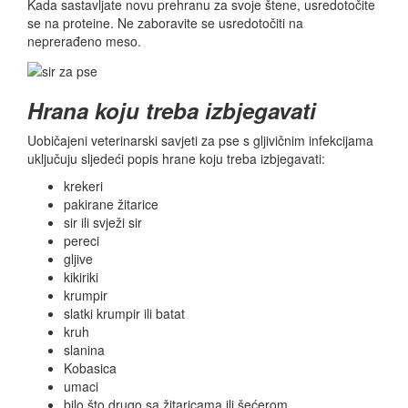
Kada sastavljate novu prehranu za svoje štene, usredotočite
se na proteine. Ne zaboravite se usredotočiti na
neprerađeno meso.
Hrana koju treba izbjegavati
Uobičajeni veterinarski savjeti za pse s gljivičnim infekcijama
uključuju sljedeći popis hrane koju treba izbjegavati:
krekeri
pakirane žitarice
sir ili svježi sir
pereci
gljive
kikiriki
krumpir
slatki krumpir ili batat
kruh
slanina
Kobasica
umaci
bilo što drugo sa žitaricama ili šećerom