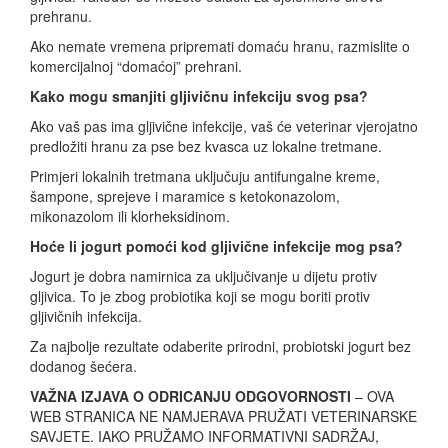
prehranu.
Ako nemate vremena pripremati domaću hranu, razmislite o
komercijalnoj “domaćoj” prehrani.
Kako mogu smanjiti gljivičnu infekciju svog psa?
Ako vaš pas ima gljivične infekcije, vaš će veterinar vjerojatno
predložiti hranu za pse bez kvasca uz lokalne tretmane.
Primjeri lokalnih tretmana uključuju antifungalne kreme,
šampone, sprejeve i maramice s ketokonazolom,
mikonazolom ili klorheksidinom.
Hoće li jogurt pomoći kod gljivične infekcije mog psa?
Jogurt je dobra namirnica za uključivanje u dijetu protiv
gljivica. To je zbog probiotika koji se mogu boriti protiv
gljivičnih infekcija.
Za najbolje rezultate odaberite prirodni, probiotski jogurt bez
dodanog šećera.
VAŽNA IZJAVA O ODRICANJU ODGOVORNOSTI
– OVA
WEB STRANICA NE NAMJERAVA PRUŽATI VETERINARSKE
SAVJETE. IAKO PRUŽAMO INFORMATIVNI SADRŽAJ,