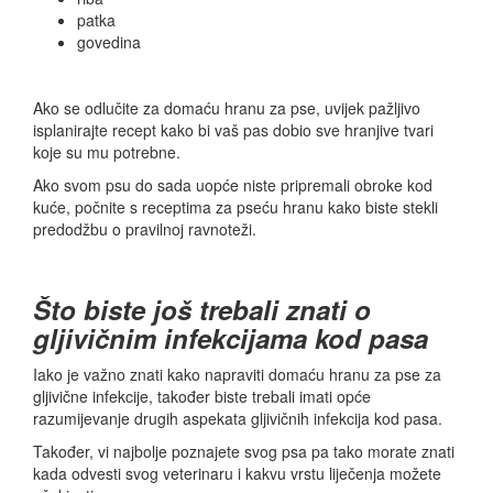
patka
govedina
Ako se odlučite za domaću hranu za pse, uvijek pažljivo
isplanirajte recept kako bi vaš pas dobio sve hranjive tvari
koje su mu potrebne.
Ako svom psu do sada uopće niste pripremali obroke kod
kuće, počnite s receptima za pseću hranu kako biste stekli
predodžbu o pravilnoj ravnoteži.
Što biste još trebali znati o
gljivičnim infekcijama kod pasa
Iako je važno znati kako napraviti domaću hranu za pse za
gljivične infekcije, također biste trebali imati opće
razumijevanje drugih aspekata gljivičnih infekcija kod pasa.
Također, vi najbolje poznajete svog psa pa tako morate znati
kada odvesti svog veterinaru i kakvu vrstu liječenja možete