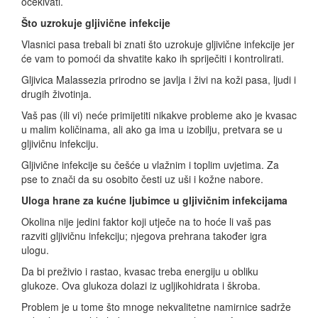
očekivati.
Što uzrokuje gljivične infekcije
Vlasnici pasa trebali bi znati što uzrokuje gljivične infekcije jer
će vam to pomoći da shvatite kako ih spriječiti i kontrolirati.
Gljivica Malassezia prirodno se javlja i živi na koži pasa, ljudi i
drugih životinja.
Vaš pas (ili vi) neće primijetiti nikakve probleme ako je kvasac
u malim količinama, ali ako ga ima u izobilju, pretvara se u
gljivičnu infekciju.
Gljivične infekcije su češće u vlažnim i toplim uvjetima. Za
pse to znači da su osobito česti uz uši i kožne nabore.
Uloga hrane za kućne ljubimce u gljivičnim infekcijama
Okolina nije jedini faktor koji utječe na to hoće li vaš pas
razviti gljivičnu infekciju; njegova prehrana također igra
ulogu.
Da bi preživio i rastao, kvasac treba energiju u obliku
glukoze. Ova glukoza dolazi iz ugljikohidrata i škroba.
Problem je u tome što mnoge nekvalitetne namirnice sadrže