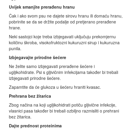
Uvijek smanjite prerađenu hranu
Čak i ako svom psu ne dajete sirovu hranu ili domaću hranu,
pobrinite se da se držite podalje od pretjerano prerađene
hrane.
Neki sastojci koje treba izbjegavati uključuju prekomjernu
količinu škroba, visokofruktozni kukuruzni sirup i kukuruzna
punila.
Izbjegavajte prirodne šećere
Ne želite samo izbjegavati prerađene šećere i
ugljikohidrate. Psi s gljivičnim infekcijama također bi trebali
izbjegavati prirodne šećere.
Zapamtite da će glukoza u šećeru hraniti kvasac.
Prehrana bez žitarica
Zbog načina na koji ugljikohidrati potiču gljivične infekcije,
vlasnici pasa također bi trebali ozbiljno razmisliti o prehrani
bez žitarica.
Dajte prednost proteinima