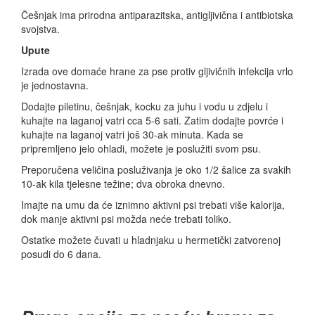
Češnjak ima prirodna antiparazitska, antigljivična i antibiotska
svojstva.
Upute
Izrada ove domaće hrane za pse protiv gljivičnih infekcija vrlo
je jednostavna.
Dodajte piletinu, češnjak, kocku za juhu i vodu u zdjelu i
kuhajte na laganoj vatri cca 5-6 sati. Zatim dodajte povrće i
kuhajte na laganoj vatri još 30-ak minuta. Kada se
pripremljeno jelo ohladi, možete je poslužiti svom psu.
Preporučena veličina posluživanja je oko 1/2 šalice za svakih
10-ak kila tjelesne težine; dva obroka dnevno.
Imajte na umu da će iznimno aktivni psi trebati više kalorija,
dok manje aktivni psi možda neće trebati toliko.
Ostatke možete čuvati u hladnjaku u hermetički zatvorenoj
posudi do 6 dana.