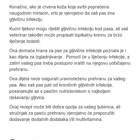
Konačno, ako je crvena koža koja svrbi popraćena
neugodnim mirisom, vrlo je vjerojatno da vaš pas ima
gljivičnu infekciju.
Kućni lijekovi mogu riješiti gljivičnu infekciju kod pasa, ali vaš
veterinar također može propisati topikalnu kremu za brzo
liječenje bolesti.
Ova domaća hrana za pse za gljivične infekcije poznata je i
kao dijeta za izgladnjivanje. Pomoći će u liječenju infekcije, a
zatim vašeg psa treba postupno vratiti na njegovu uobičajenu
prehranu.
Ova dijeta neće osigurati uravnoteženu prehranu za vašeg
psa. Ako vaš pas pati od kroničnih gljivičnih infekcija,
posavjetujte se s psećim nutricionistom o najboljem
rješavanju gljivica.
Ovaj recept može biti dobra opcija za vašeg ljubimca, ali
stručnjak za pseću prehranu vjerojatno će preporučiti
dodavanje dodatnih dodataka i/ili multivitamina.