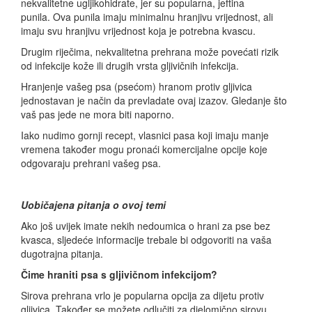
nekvalitetne ugljikohidrate, jer su popularna, jeftina
punila. Ova punila imaju minimalnu hranjivu vrijednost, ali
imaju svu hranjivu vrijednost koja je potrebna kvascu.
Drugim riječima, nekvalitetna prehrana može povećati rizik
od infekcije kože ili drugih vrsta gljivičnih infekcija.
Hranjenje vašeg psa (psećom) hranom protiv gljivica
jednostavan je način da prevladate ovaj izazov. Gledanje što
vaš pas jede ne mora biti naporno.
Iako nudimo gornji recept, vlasnici pasa koji imaju manje
vremena također mogu pronaći komercijalne opcije koje
odgovaraju prehrani vašeg psa.
Uobičajena pitanja o ovoj temi
Ako još uvijek imate nekih nedoumica o hrani za pse bez
kvasca, sljedeće informacije trebale bi odgovoriti na vaša
dugotrajna pitanja.
Čime hraniti psa s gljivičnom infekcijom?
Sirova prehrana vrlo je popularna opcija za dijetu protiv
gljivica. Također se možete odlučiti za djelomično sirovu