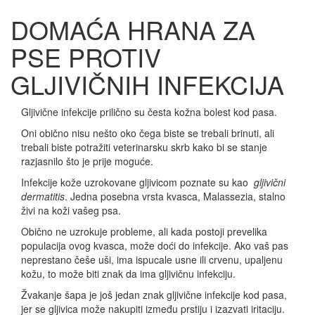
DOMAĆA HRANA ZA
PSE PROTIV
GLJIVIČNIH INFEKCIJA
Gljivične infekcije prilično su česta kožna bolest kod pasa.
Oni obično nisu nešto oko čega biste se trebali brinuti, ali
trebali biste potražiti veterinarsku skrb kako bi se stanje
razjasnilo što je prije moguće.
Infekcije kože uzrokovane gljivicom poznate su kao
gljivični
dermatitis
. Jedna posebna vrsta kvasca, Malassezia, stalno
živi na koži vašeg psa.
Obično ne uzrokuje probleme, ali kada postoji prevelika
populacija ovog kvasca, može doći do infekcije. Ako vaš pas
neprestano češe uši, ima ispucale usne ili crvenu, upaljenu
kožu, to može biti znak da ima gljivičnu infekciju.
Žvakanje šapa je još jedan znak gljivične infekcije kod pasa,
jer se gljivica može nakupiti između prstiju i izazvati iritaciju.