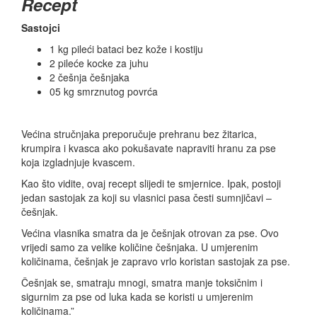
Recept
Sastojci
1 kg pileći bataci bez kože i kostiju
2 pileće kocke za juhu
2 češnja češnjaka
05 kg smrznutog povrća
Većina stručnjaka preporučuje prehranu bez žitarica,
krumpira i kvasca ako pokušavate napraviti hranu za pse
koja izgladnjuje kvascem.
Kao što vidite, ovaj recept slijedi te smjernice. Ipak, postoji
jedan sastojak za koji su vlasnici pasa česti sumnjičavi –
češnjak.
Većina vlasnika smatra da je češnjak otrovan za pse. Ovo
vrijedi samo za velike količine češnjaka. U umjerenim
količinama, češnjak je zapravo vrlo koristan sastojak za pse.
Češnjak se, smatraju mnogi, smatra manje toksičnim i
sigurnim za pse od luka kada se koristi u umjerenim
količinama.”