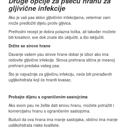
Druge opcije za pseću hranu za
gljivične infekcije
Ako je vaš pas sklon gljivičnim infekcijama, veterinar vam
može predložiti dijetu protiv gljivica.
Prethodni recept je dobra polazna točka, ali također možete
biti kreativni, sve dok znate što uključiti, a što isključiti.
Držite se sirove hrane
Davanje vašem psu sirove hrane dobar je izbor ako ima
redovite gljivične infekcije. Sirova prehrana slična je mesnoj
prehrani predaka vašeg psa.
Što je najvažnije za gljivičnu infekciju, neće biti prerađenih
ugljikohidrata koji će hraniti kvasac.
Probajte dijetu s ograničenim sastojcima
Ako svom psu ne želite dati sirovu hranu, možete potražiti i
komercijalnu hranu s ograničenim sastojcima.
Budući da ova hrana ima manje sastojaka, obično ima manje
ugljikohidrata niske kvalitete.