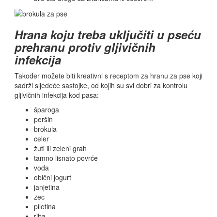
Hrana koju treba uključiti u pseću
prehranu protiv gljivičnih
infekcija
Također možete biti kreativni s receptom za hranu za pse koji
sadrži sljedeće sastojke, od kojih su svi dobri za kontrolu
gljivičnih infekcija kod pasa:
šparoga
peršin
brokula
celer
žuti ili zeleni grah
tamno lisnato povrće
voda
obični jogurt
janjetina
zec
piletina
riba