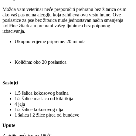
Možda vam veterinar neće preporučiti prehranu bez žitarica osim
ako vaš pas nema alergiju koja zahtijeva ovu vrstu hrane. Ove
poslastice za pse bez žitarica nude jednostavan način smanjenja
količine žitarica u prehrani vašeg ljubimca bez potpunog
izbacivanja.
Ukupno vrijeme pripreme: 20 minuta
Količina: oko 20 poslastica
Sastojci
1,5 šalica kokosovog brašna
1/2 šalice maslaca od kikirikija
4 jaja
1/2 šalice kokosovog ulja
1 šalica i 2 žlice pirea od bundeve
Upute
Zagrijte pećnicu na 180˚C.