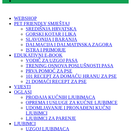
WEBSHOP
PET FRIENDLY SMJEŠTAJ
SREDIŠNJA HRVATSKA
GORSKI KOTAR I LIKA
SLAVONIJA I BARANJA
DALMACIJA I DALMATINSKA ZAGORA
ISTRA I PRIMORJE
EDUKATIVNI E-BOOK
VODIČ ZA UZGOJ PASA
TRENING OSNOVA POSLUŠNOSTI PASA
PRVA POMOĆ ZA PSE
101 RECEPT ZA DOMAĆU HRANU ZA PSE
21 DOMAĆI RECEPT ZA PSE
VIJESTI
OGLASI
PRODAJA KUĆNIH LJUBIMACA
OPREMA I USLUGE ZA KUĆNE LJUBIMCE
UDOMLJAVANJE I PRONAĐENI KUĆNI
LJUBIMCI
LJUBIMCI ZA PARENJE
LJUBIMCI
UZGOJ LJUBIMACA