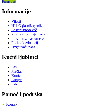
Prijavi se
Informacije
Vijesti
N°1 Oglasnik cjenik
Postani prodavač
Program za uzgajivače
Program za groomere
E - book edukacija
Uzgajivači pasa
Kućni ljubimci
Pas
Mačka
Kunići
Papige
Ribe
Pomoć i podrška
•
Kontakt