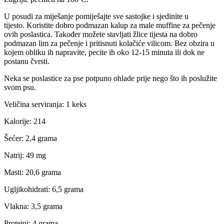
U posudi za miješanje pomiješajte sve sastojke i sjedinite u
tijesto. Koristite dobro podmazan kalup za male muffine za pečenje
ovih poslastica. Također možete stavljati žlice tijesta na dobro
podmazan lim za pečenje i pritisnuti kolačiće vilicom. Bez obzira u
kojem obliku ih napravite, pecite ih oko 12-15 minuta ili dok ne
postanu čvrsti.
Neka se poslastice za pse potpuno ohlade prije nego što ih poslužite
svom psu.
Veličina serviranja: 1 keks
Kalorije: 214
Šećer: 2,4 grama
Natrij: 49 mg
Masti: 20,6 grama
Ugljikohidrati: 6,5 grama
Vlakna: 3,5 grama
Proteini: 4 grama