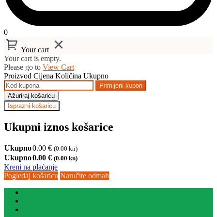
0
Your cart
Your cart is empty.
Please go to
View Cart
Proizvod
Cijena
Količina
Ukupno
Primijeni kupon
Ažuriraj košaricu
Isprazni košaricu
Ukupni iznos košarice
Ukupno
0.00
€
(0.00 kn)
Ukupno
0.00
€
(0.00 kn)
Kreni na plaćanje
Pogledaj košaricu
Naručite odmah