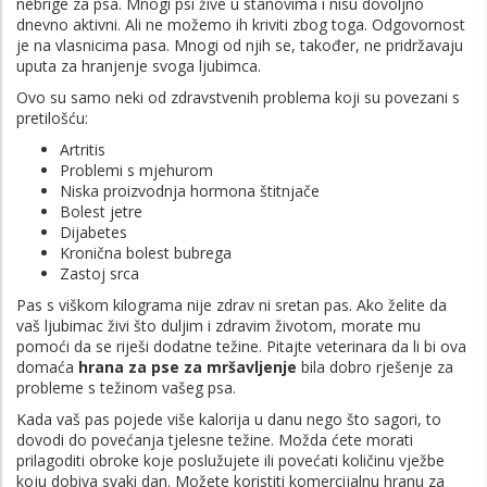
nebrige za psa. Mnogi psi žive u stanovima i nisu dovoljno
dnevno aktivni. Ali ne možemo ih kriviti zbog toga. Odgovornost
je na vlasnicima pasa. Mnogi od njih se, također, ne pridržavaju
uputa za hranjenje svoga ljubimca.
Ovo su samo neki od zdravstvenih problema koji su povezani s
pretilošću:
Artritis
Problemi s mjehurom
Niska proizvodnja hormona štitnjače
Bolest jetre
Dijabetes
Kronična bolest bubrega
Zastoj srca
Pas s viškom kilograma nije zdrav ni sretan pas. Ako želite da
vaš ljubimac živi što duljim i zdravim životom, morate mu
pomoći da se riješi dodatne težine. Pitajte veterinara da li bi ova
domaća
hrana za pse za mršavljenje
bila dobro rješenje za
probleme s težinom vašeg psa.
Kada vaš pas pojede više kalorija u danu nego što sagori, to
dovodi do povećanja tjelesne težine. Možda ćete morati
prilagoditi obroke koje poslužujete ili povećati količinu vježbe
koju dobiva svaki dan. Možete koristiti komercijalnu hranu za