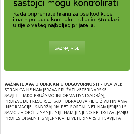
sastojci mogu kontrolirati
Kada pripremate hranu za pse kod kuće,
imate potpunu kontrolu nad onim što ulazi
u tijelo vašeg najboljeg prijatelja.
SAZNAJ VIŠE
VAŽNA IZJAVA O ODRICANJU ODGOVORNOSTI
– OVA WEB
STRANICA NE NAMJERAVA PRUŽATI VETERINARSKE
SAVJETE. IAKO PRUŽAMO INFORMATIVNI SADRŽAJ,
PROIZVODE I RESURSE, KAO I OBRAZOVANJE O ŽIVOTINJAMA;
INFORMACIJE I SADRŽAJ NA PET-PORTAL.NET NAMIJENJENI SU
SAMO ZA OPĆE ZNANJE. NIJE NAMIJENJENO PREDSTAVLJANJU
PROFESIONALNIH SMJERNICA ILI VETERINARSKIH SAVJETA.