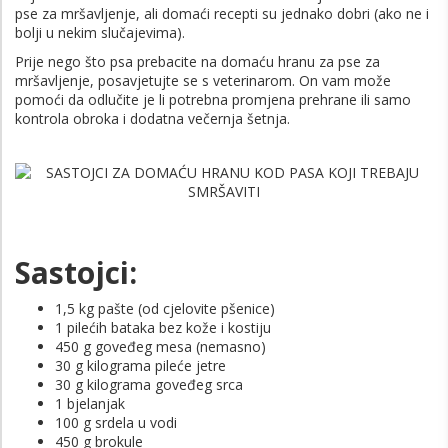
pse za mršavljenje, ali domaći recepti su jednako dobri (ako ne i
bolji u nekim slučajevima).
Prije nego što psa prebacite na domaću hranu za pse za
mršavljenje, posavjetujte se s veterinarom. On vam može
pomoći da odlučite je li potrebna promjena prehrane ili samo
kontrola obroka i dodatna večernja šetnja.
Sastojci:
1,5 kg pašte (od cjelovite pšenice)
1 pilećih bataka bez kože i kostiju
450 g goveđeg mesa (nemasno)
30 g kilograma pileće jetre
30 g kilograma goveđeg srca
1 bjelanjak
100 g srdela u vodi
450 g brokule