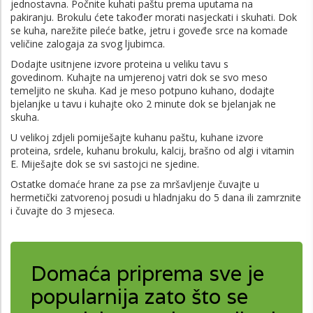
jednostavna. Počnite kuhati paštu prema uputama na
pakiranju. Brokulu ćete također morati nasjeckati i skuhati. Dok
se kuha, narežite pileće batke, jetru i goveđe srce na komade
veličine zalogaja za svog ljubimca.
Dodajte usitnjene izvore proteina u veliku tavu s
govedinom. Kuhajte na umjerenoj vatri dok se svo meso
temeljito ne skuha. Kad je meso potpuno kuhano, dodajte
bjelanjke u tavu i kuhajte oko 2 minute dok se bjelanjak ne
skuha.
U velikoj zdjeli pomiješajte kuhanu paštu, kuhane izvore
proteina, srdele, kuhanu brokulu, kalcij, brašno od algi i vitamin
E. Miješajte dok se svi sastojci ne sjedine.
Ostatke domaće hrane za pse za mršavljenje čuvajte u
hermetički zatvorenoj posudi u hladnjaku do 5 dana ili zamrznite
i čuvajte do 3 mjeseca.
Domaća priprema sve je
popularnija zato što se