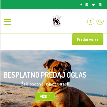
Predaj oglas
BESPLATNO PREDAJ OGLAS
Želiš pokloniti i nekog usrećiti
VIŠE