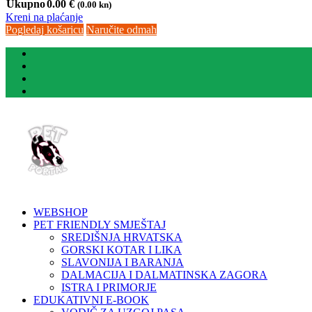
Ukupno
0.00
€
(0.00 kn)
Kreni na plaćanje
Pogledaj košaricu
Naručite odmah
WEBSHOP
PET FRIENDLY SMJEŠTAJ
SREDIŠNJA HRVATSKA
GORSKI KOTAR I LIKA
SLAVONIJA I BARANJA
DALMACIJA I DALMATINSKA ZAGORA
ISTRA I PRIMORJE
EDUKATIVNI E-BOOK