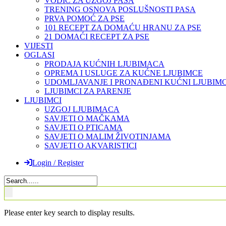
VODIČ ZA UZGOJ PASA
TRENING OSNOVA POSLUŠNOSTI PASA
PRVA POMOĆ ZA PSE
101 RECEPT ZA DOMAĆU HRANU ZA PSE
21 DOMAĆI RECEPT ZA PSE
VIJESTI
OGLASI
PRODAJA KUĆNIH LJUBIMACA
OPREMA I USLUGE ZA KUĆNE LJUBIMCE
UDOMLJAVANJE I PRONAĐENI KUĆNI LJUBIMC
LJUBIMCI ZA PARENJE
LJUBIMCI
UZGOJ LJUBIMACA
SAVJETI O MAČKAMA
SAVJETI O PTICAMA
SAVJETI O MALIM ŽIVOTINJAMA
SAVJETI O AKVARISTICI
Login / Register
Please enter key search to display results.