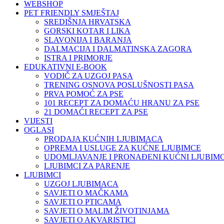
WEBSHOP
PET FRIENDLY SMJEŠTAJ
SREDIŠNJA HRVATSKA
GORSKI KOTAR I LIKA
SLAVONIJA I BARANJA
DALMACIJA I DALMATINSKA ZAGORA
ISTRA I PRIMORJE
EDUKATIVNI E-BOOK
VODIČ ZA UZGOJ PASA
TRENING OSNOVA POSLUŠNOSTI PASA
PRVA POMOĆ ZA PSE
101 RECEPT ZA DOMAĆU HRANU ZA PSE
21 DOMAĆI RECEPT ZA PSE
VIJESTI
OGLASI
PRODAJA KUĆNIH LJUBIMACA
OPREMA I USLUGE ZA KUĆNE LJUBIMCE
UDOMLJAVANJE I PRONAĐENI KUĆNI LJUBIMC
LJUBIMCI ZA PARENJE
LJUBIMCI
UZGOJ LJUBIMACA
SAVJETI O MAČKAMA
SAVJETI O PTICAMA
SAVJETI O MALIM ŽIVOTINJAMA
SAVJETI O AKVARISTICI