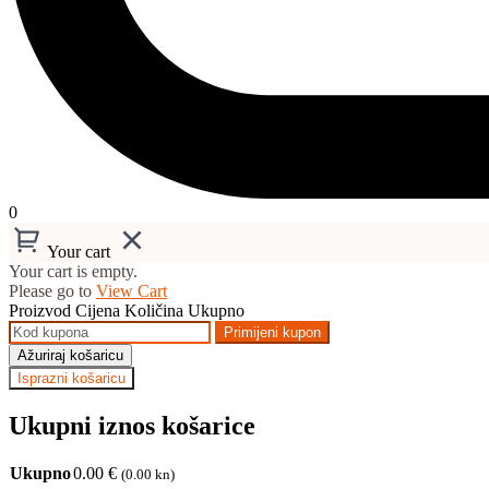
0
Your cart
Your cart is empty.
Please go to
View Cart
Proizvod
Cijena
Količina
Ukupno
Primijeni kupon
Ažuriraj košaricu
Isprazni košaricu
Ukupni iznos košarice
Ukupno
0.00
€
(0.00 kn)