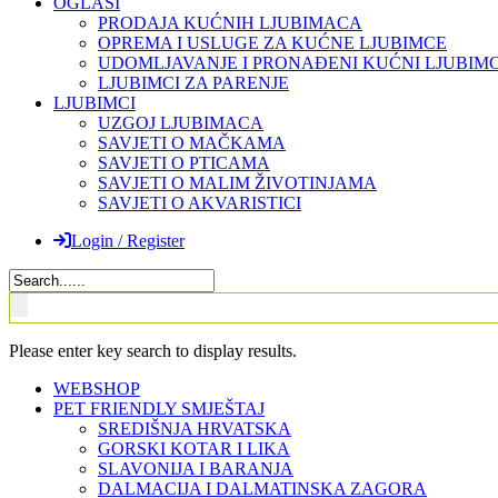
OGLASI
PRODAJA KUĆNIH LJUBIMACA
OPREMA I USLUGE ZA KUĆNE LJUBIMCE
UDOMLJAVANJE I PRONAĐENI KUĆNI LJUBIMC
LJUBIMCI ZA PARENJE
LJUBIMCI
UZGOJ LJUBIMACA
SAVJETI O MAČKAMA
SAVJETI O PTICAMA
SAVJETI O MALIM ŽIVOTINJAMA
SAVJETI O AKVARISTICI
Login / Register
Please enter key search to display results.
WEBSHOP
PET FRIENDLY SMJEŠTAJ
SREDIŠNJA HRVATSKA
GORSKI KOTAR I LIKA
SLAVONIJA I BARANJA
DALMACIJA I DALMATINSKA ZAGORA