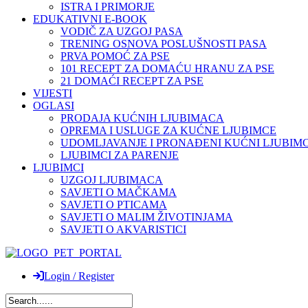
ISTRA I PRIMORJE
EDUKATIVNI E-BOOK
VODIČ ZA UZGOJ PASA
TRENING OSNOVA POSLUŠNOSTI PASA
PRVA POMOĆ ZA PSE
101 RECEPT ZA DOMAĆU HRANU ZA PSE
21 DOMAĆI RECEPT ZA PSE
VIJESTI
OGLASI
PRODAJA KUĆNIH LJUBIMACA
OPREMA I USLUGE ZA KUĆNE LJUBIMCE
UDOMLJAVANJE I PRONAĐENI KUĆNI LJUBIMC
LJUBIMCI ZA PARENJE
LJUBIMCI
UZGOJ LJUBIMACA
SAVJETI O MAČKAMA
SAVJETI O PTICAMA
SAVJETI O MALIM ŽIVOTINJAMA
SAVJETI O AKVARISTICI
Login / Register