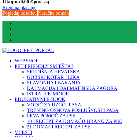
Ukupno
0.00
€
(0.00 kn)
Kreni na plaćanje
Pogledaj košaricu
Naručite odmah
WEBSHOP
PET FRIENDLY SMJEŠTAJ
SREDIŠNJA HRVATSKA
GORSKI KOTAR I LIKA
SLAVONIJA I BARANJA
DALMACIJA I DALMATINSKA ZAGORA
ISTRA I PRIMORJE
EDUKATIVNI E-BOOK
VODIČ ZA UZGOJ PASA
TRENING OSNOVA POSLUŠNOSTI PASA
PRVA POMOĆ ZA PSE
101 RECEPT ZA DOMAĆU HRANU ZA PSE
21 DOMAĆI RECEPT ZA PSE
VIJESTI