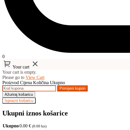
0
Your cart
Your cart is empty.
Please go to
View Cart
Proizvod
Cijena
Količina
Ukupno
Primijeni kupon
Ažuriraj košaricu
Isprazni košaricu
Ukupni iznos košarice
Ukupno
0.00
€
(0.00 kn)