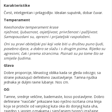
Karakteristike
Čvrst, inteligentan i prilagodljiv. Idealan suputnik, dobar čuvar.
Temperament
Keeshondov temperament krase
nježnost, ljubaznost, osjetljivost, privrženost i pažljivost.
Samopouzdani su, oprezni i prijateljski raspoloženi.
Oni su pravi obiteljski psi koji vole biti u društvu puno ljudi,
posebno djece, a dobro se slažu i s drugim psima. Rijetko su
agresivni, čak i prema strancima. Poznati su po tome što se
smiješe ljudima.
Glava
Dobre proporcije, klinastog oblika kada se gleda odozgo; sa
strane pokazujući definitivno zaustavljanje. Tamna njuška
jednaka je duljini ravne lubanje. Nos crn.
Oči
Tamne, srednje veličine, bademaste, koso postavljene. Dobro
definirane “naočale” prikazane kao nježno iscrtana crna linija
koja se proteže od vanjskog kuta oka do donjeg kuta uha,
zajedno s jasnim oznakama i sjenčanjem tvoreći izražajne