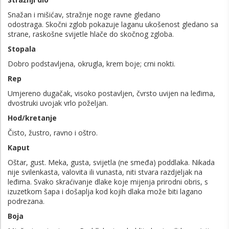
Snažan i mišićav, stražnje noge ravne gledano
odostraga. Skočni zglob pokazuje laganu ukošenost gledano sa
strane, raskošne svijetle hlače do skočnog zgloba.
Stopala
Dobro podstavljena, okrugla, krem ​​boje; crni nokti.
Rep
Umjereno dugačak, visoko postavljen, čvrsto uvijen na leđima,
dvostruki uvojak vrlo poželjan.
Hod/kretanje
Čisto, žustro, ravno i oštro.
Kaput
Oštar, gust. Meka, gusta, svijetla (ne smeđa) poddlaka. Nikada
nije svilenkasta, valovita ili vunasta, niti stvara razdjeljak na
leđima. Svako skraćivanje dlake koje mijenja prirodni obris, s
izuzetkom šapa i došaplja kod kojih dlaka može biti lagano
podrezana.
Boja