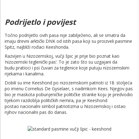
Podrijetlo i povijest
Točno podrijetlo ovih pasa nije zabilježeno, ali se smatra da
imaju drevni arktički DNK od istih pasa koji su proizveli pasmine
Spitz, najbliži rođaci Keeshonda.
Razvijen u Nizozemskoj, vučji špic je prije bio poznat kao
‘nizozemski teglenički pas’. To je zato što su uzgajani da
budu pratioci i psi čuvari za teglenice koje putuju nizozemskim
rijekama i kanalima.
Dobili su ime Keeshond po nizozemskom patrioti iz 18. stoljeća
po imenu Cornelius De Gyselaer, s nadimkom Kees. Njegov pas
bio je maskota pobunjeničke političke stranke koju je predvodio
tijekom razdoblja političkih nemira, pa je Keeshond
postao nacionalni simbol patriotizma u Nizozemskoj i ostao
njihov nacionalni pas do danas.