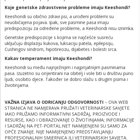
Koje genetske zdravstvene probleme imaju Keeshondi?
Keeshondi su obično zdravi psi, a urođeni problemi su
neuobičajena pojava. Ipak, sve pasmine pasa imaju
predispoziciju za određene probleme, a Keeshondi nisu iznimka.
Genetske predispozicije s kojima se najčešće susreću
uključuju displaziju kukova, luksaciju patela, epilepsiju,
Cushingov sindrom, hipotireozu, dijabetes i bolesti srca.
Kakav temperament imaju Keeshondi?
Keeshondi su među najnježnijim i najprijatnijim pasminama
pasa. Izuzetno su orijentirani na obitelj i vole biti u društvu puno
ljudi, osobito djece. Također se dobro slažu s drugim psima i
životinjama.
VAŽNA IZJAVA O ODRICANJU ODGOVORNOSTI
– OVA WEB
STRANICA NE NAMJERAVA PRUŽATI VETERINARSKE SAVJETE.
IAKO PRUŽAMO INFORMATIVNI SADRŽAJ, PROIZVODE I
RESURSE, KAO I OBRAZOVANJE O ŽIVOTINJAMA; INFORMACIJE
I SADRŽAJ NA PET-PORTAL.NET NAMIJENJENI SU SAMO ZA
OPĆE ZNANJE. NIJE NAMIJENJENO PREDSTAVLJANJU
PROFESIONALNIH SMJERNICA ILI VETERINARSKIH SAVJETA.