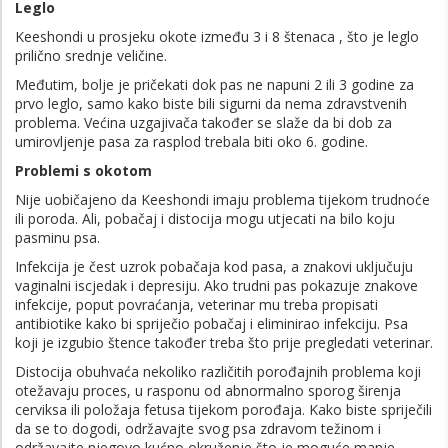
Leglo
Keeshondi u prosjeku okote između 3 i 8 štenaca , što je leglo
prilično srednje veličine.
Međutim, bolje je pričekati dok pas ne napuni 2 ili 3 godine za
prvo leglo, samo kako biste bili sigurni da nema zdravstvenih
problema. Većina uzgajivača također se slaže da bi dob za
umirovljenje pasa za rasplod trebala biti oko 6. godine.
Problemi s okotom
Nije uobičajeno da Keeshondi imaju problema tijekom trudnoće
ili poroda. Ali, pobačaj i distocija mogu utjecati na bilo koju
pasminu psa.
Infekcija je čest uzrok pobačaja kod pasa, a znakovi uključuju
vaginalni iscjedak i depresiju. Ako trudni pas pokazuje znakove
infekcije, poput povraćanja, veterinar mu treba propisati
antibiotike kako bi spriječio pobačaj i eliminirao infekciju. Psa
koji je izgubio štence također treba što prije pregledati veterinar.
Distocija obuhvaća nekoliko različitih porođajnih problema koji
otežavaju proces, u rasponu od abnormalno sporog širenja
cerviksa ili položaja fetusa tijekom porođaja. Kako biste spriječili
da se to dogodi, održavajte svog psa zdravom težinom i
održavajte njegovo kućno okruženje što je moguće manje