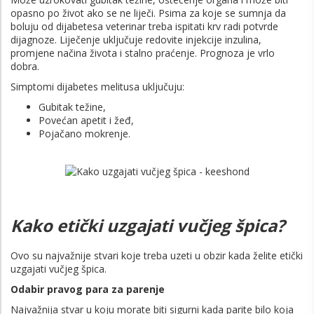
opasno po život ako se ne liječi. Psima za koje se sumnja da
boluju od dijabetesa veterinar treba ispitati krv radi potvrde
dijagnoze. Liječenje uključuje redovite injekcije inzulina,
promjene načina života i stalno praćenje. Prognoza je vrlo
dobra.
Simptomi dijabetes melitusa uključuju:
Gubitak težine,
Povećan apetit i žeđ,
Pojačano mokrenje.
Kako etički uzgajati vučjeg špica?
Ovo su najvažnije stvari koje treba uzeti u obzir kada želite etički
uzgajati vučjeg špica.
Odabir pravog para za parenje
Najvažnija stvar u koju morate biti sigurni kada parite bilo koja