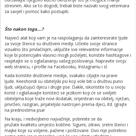
stresnim. Ako se to dogodi, trebali biste nazvati svog veterinara
za savjet i pomoć kako postupiti.
Što nakon toga….?
Najveći alat koji vam je na raspolaganju da zainteresirate ljude
za svoje štence su društveni mediji. Učinite svoje stranice
vizualno što privlačnijim, uključite sve relevantne informacije
koje bi potencijalni vlasnici mogli poželjeti, koristite hashtagove i
raspitajte se o oglašavanju vašeg poslovanja. Napravite svoju
web stranicu, i profile na Facebooku, Instagramu i sl.
Kada koristite društvene medije, svakako ciljajte na prave
ljude. Keeshondi su obiteljski psi koji vole biti u društvu puno
ljudi, uključujući djecu i druge pse. Dakle, iskoristite to u svoju
korist i oglašavajte koristeći se jezikom koji će se svidjeti
obiteljima koje traže novi dodatak; orijentiran na obitelj, nježan,
privržen, razigran, prijateljski nastrojen prema djeci, itd. Igrajte
na prednostima psa!
Na kraju, i nedvojbeno najvažnije, pobrinite se da
pružate kvalitetu umjesto količine. Sigurni, zdravi, sretni štenci i
majke koje su voljene, pažene i poštovane. Ovo nije potrebno