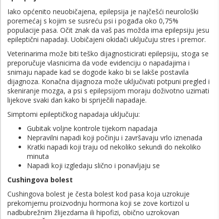
Iako općenito neuobičajena, epilepsija je najčešći neurološki
poremećaj s kojim se susreću psi i pogađa oko 0,75%
populacije pasa. Očit znak da vaš pas možda ima epilepsiju jesu
epileptični napadaji. Uobičajeni okidači uključuju stres i premor.
Veterinarima može biti teško dijagnosticirati epilepsiju, stoga se
preporučuje vlasnicima da vode evidenciju o napadajima i
snimaju napade kad se dogode kako bi se lakše postavila
dijagnoza. Konačna dijagnoza može uključivati ​​potpuni pregled i
skeniranje mozga, a psi s epilepsijom moraju doživotno uzimati
lijekove svaki dan kako bi spriječili napadaje.
Simptomi epileptičkog napadaja uključuju:
Gubitak voljne kontrole tijekom napadaja
Nepravilni napadi koji počinju i završavaju vrlo iznenada
Kratki napadi koji traju od nekoliko sekundi do nekoliko
minuta
Napadi koji izgledaju slično i ponavljaju se
Cushingova bolest
Cushingova bolest je česta bolest kod pasa koja uzrokuje
prekomjernu proizvodnju hormona koji se zove kortizol u
nadbubrežnim žlijezdama ili hipofizi, obično uzrokovan