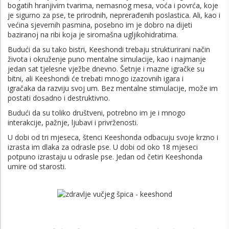
bogatih hranjivim tvarima, nemasnog mesa, voća i povrća, koje
je sigurno za pse, te prirodnih, neprerađenih poslastica. Ali, kao i
većina sjevernih pasmina, posebno im je dobro na dijeti
baziranoj na ribi koja je siromašna ugljikohidratima.
Budući da su tako bistri, Keeshondi trebaju strukturirani način
života i okruženje puno mentalne simulacije, kao i najmanje
jedan sat tjelesne vježbe dnevno. Šetnje i mazne igračke su
bitni, ali Keeshondi će trebati mnogo izazovnih igara i
igračaka da razviju svoj um. Bez mentalne stimulacije, može im
postati dosadno i destruktivno.
Budući da su toliko društveni, potrebno im je i mnogo
interakcije, pažnje, ljubavi i privrženosti.
U dobi od tri mjeseca, štenci Keeshonda odbacuju svoje krzno i ​​
izrasta im dlaka za odrasle pse. U dobi od oko 18 mjeseci
potpuno izrastaju u odrasle pse. Jedan od četiri Keeshonda
umire od starosti.