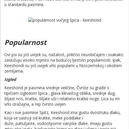
u standardu pasmine.
Popularnost
Ovi psi su još uvijek su, nažalost, prilično neuobičajeni i svakako
zaslužuju visoko mjesto na budućoj ljestvici popularnosti. Ipak,
Keeshondi su još uvijek vrlo popularni u Nizozemskoj i okolnim
zemljama.
Izgled
Keeshond je pasmina srednje veličine, Čvrste su građe s
tipičnim izgledom špica ; glava klinastog oblika, srednje dug,
šiljast nos, kratke, šiljate uši i relativno kratke noge. Lica su im
vrlo izražajna, a rep čvrsto uvijen.
Kao i sve pasmine Spitz, Keeshond ima gustu dvostruku dlaku,
koja se sastoji od kratke, meke poddlake i
duže, pahuljaste, vodootporne vanjske dlake. Imaju gustu
grivu oko vrata, baršunasto krzno na glavi i ušima i perje niz