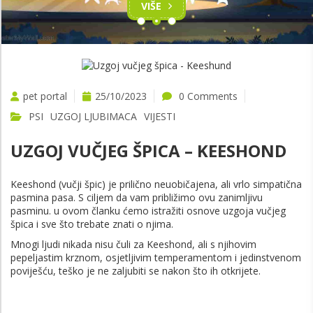
VIŠE
pet portal
25/10/2023
0 Comments
PSI
UZGOJ LJUBIMACA
VIJESTI
UZGOJ VUČJEG ŠPICA – KEESHOND
Keeshond (vučji špic) je prilično neuobičajena, ali vrlo simpatična
pasmina pasa. S ciljem da vam približimo ovu zanimljivu
pasminu. u ovom članku ćemo istražiti osnove uzgoja vučjeg
špica i sve što trebate znati o njima.
Mnogi ljudi nikada nisu čuli za Keeshond, ali s njihovim
pepeljastim krznom, osjetljivim temperamentom i jedinstvenom
poviješću, teško je ne zaljubiti se nakon što ih otkrijete.