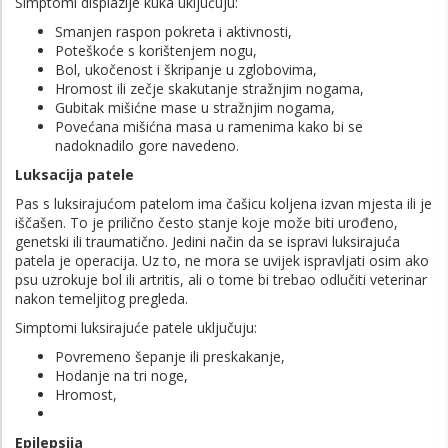
Simptomi displazije kuka uključuju:
Smanjen raspon pokreta i aktivnosti,
Poteškoće s korištenjem nogu,
Bol, ukočenost i škripanje u zglobovima,
Hromost ili zečje skakutanje stražnjim nogama,
Gubitak mišićne mase u stražnjim nogama,
Povećana mišićna masa u ramenima kako bi se
nadoknadilo gore navedeno.
Luksacija patele
Pas s luksirajućom patelom ima čašicu koljena izvan mjesta ili je
iščašen. To je prilično često stanje koje može biti urođeno,
genetski ili traumatično. Jedini način da se ispravi luksirajuća
patela je operacija. Uz to, ne mora se uvijek ispravljati osim ako
psu uzrokuje bol ili artritis, ali o tome bi trebao odlučiti veterinar
nakon temeljitog pregleda.
Simptomi luksirajuće patele uključuju:
Povremeno šepanje ili preskakanje,
Hodanje na tri noge,
Hromost,
Epilepsija