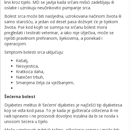
krvi kroz tijelo. MD se javlja kada srčani mišići zadebljaju ili
oslabe i uzrokuju neučinkovito pumpanje srca.
Bolest srca može biti nasljedna, uzrokovana načinom života ili
samo starošću, a jedan od deset pasa doživjet će je tijekom
života. Pse kod kojih se sumnja na srčanu bolest mora
pregledati i testirati veterinar, a iako nije izlječiva, može se
riješiti pravilnom prehranom, lijekovima, a ponekad i
operacijom.
Simptomi bolesti srca uključuju:
Kašalj,
Nesvjestica,
Kratkoća daha,
Natečen trbuh,
Smanjena želja za vježbanjem,
Šećerna bolest
Dijabetes melitus ili ‘šećerni’ dijabetes je najčešći tip dijabetesa
koji se viđa kod pasa. To je kada je gušterača oštećena ili ne
radi ispravno i ne proizvodi dovoljno inzulina da bi se nosila s
unosom šećera u tijelo.
Može uzrokovati gubitak težine, oštećenje organa i može biti