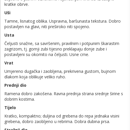
kratke obrve.
Uši
Tamne, lisnatog oblika. Uspravna, baršunasta tekstura. Dobro
postavljen na glavi, niti preširoko niti spojeno.
Usta
Čeljusti snažne, sa savršenim, pravilnim i potpunim škarastim
zagrizom, tj. gornji zubi tijesno preklapaju donje zube i
postavljeni su okomito na čeljusti. Usne crne.
Vrat
Umjereno dugačka i zaobljena, prekrivena gustom, bujnom
dlakom koja oblikuje veliko ruho.
Prednji dio
Ramena dobro zakošena. Ravna prednja strana srednje širine s
dobrim kostima.
Tijelo
Kratko, kompaktno; duljina od grebena do repa jednaka visini
grebena, dobro zaobljeno u rebrima. Dobra dubina prsa.
Stražnji dio