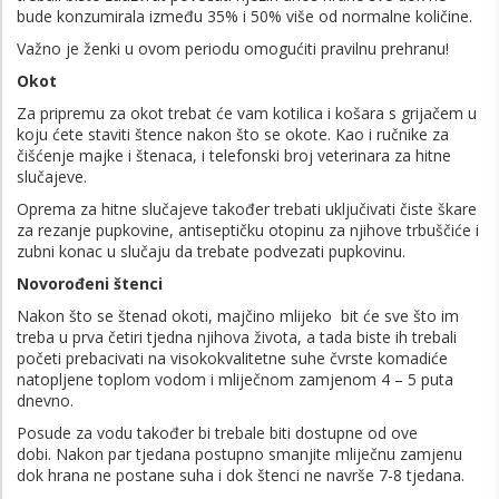
bude konzumirala između 35% i 50% više od normalne količine.
Važno je ženki u ovom periodu omogućiti pravilnu prehranu!
Okot
Za pripremu za okot trebat će vam kotilica i košara s grijačem u
koju ćete staviti štence nakon što se okote. Kao i ručnike za
čišćenje majke i štenaca, i telefonski broj veterinara za hitne
slučajeve.
Oprema za hitne slučajeve također trebati uključivati čiste škare
za rezanje pupkovine, antiseptičku otopinu za njihove trbuščiće i
zubni konac u slučaju da trebate podvezati pupkovinu.
Novorođeni štenci
Nakon što se štenad okoti, majčino mlijeko bit će sve što im
treba u prva četiri tjedna njihova života, a tada biste ih trebali
početi prebacivati na visokokvalitetne suhe čvrste komadiće
natopljene toplom vodom i mliječnom zamjenom 4 – 5 puta
dnevno.
Posude za vodu također bi trebale biti dostupne od ove
dobi. Nakon par tjedana postupno smanjite mliječnu zamjenu
dok hrana ne postane suha i dok štenci ne navrše 7-8 tjedana.