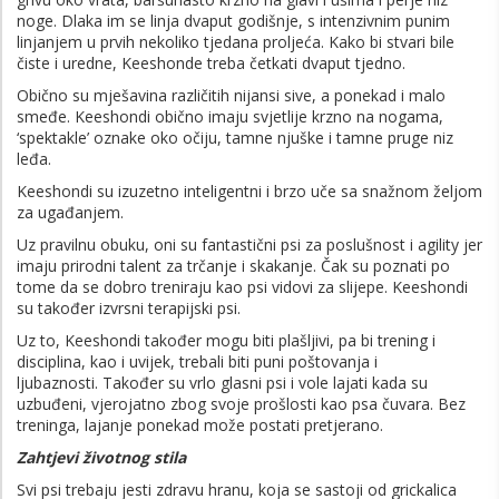
noge. Dlaka im se linja dvaput godišnje, s intenzivnim punim
linjanjem u prvih nekoliko tjedana proljeća. Kako bi stvari bile
čiste i uredne, Keeshonde treba četkati dvaput tjedno.
Obično su mješavina različitih nijansi sive, a ponekad i malo
smeđe. Keeshondi obično imaju svjetlije krzno na nogama,
‘spektakle’ oznake oko očiju, tamne njuške i tamne pruge niz
leđa.
Keeshondi su izuzetno inteligentni i brzo uče sa snažnom željom
za ugađanjem.
Uz pravilnu obuku, oni su fantastični psi za poslušnost i agility jer
imaju prirodni talent za trčanje i skakanje. Čak su poznati po
tome da se dobro treniraju kao psi vidovi za slijepe. Keeshondi
su također izvrsni terapijski psi.
Uz to, Keeshondi također mogu biti plašljivi, pa bi trening i
disciplina, kao i uvijek, trebali biti puni poštovanja i
ljubaznosti. Također su vrlo glasni psi i vole lajati kada su
uzbuđeni, vjerojatno zbog svoje prošlosti kao psa čuvara. Bez
treninga, lajanje ponekad može postati pretjerano.
Zahtjevi životnog stila
Svi psi trebaju jesti zdravu hranu, koja se sastoji od grickalica