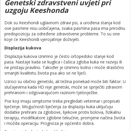
Genetski zdravstveni uvjeti pri
uzgoju Keeshonda
Dok su Keeshondi uglavnom zdravi psi, a urođena stanja kod
ove pasmine nisu uobičajena, svaka pasmina pasa ima prirodnu
predispoziciju za određene zdravstvene probleme. To su one
koje će Keeshondi vjerojatnije doživjeti.
Displazija kukova
Displazija kukova iznimno je često ortopedsko stanje kod
pasa. Nastaje kada se kuglica i čašica zgloba kuka ne razviju ili
ne pristaju pravilno. Također je iznimno bolno i može drastično
smanjiti kvalitetu života psa ako se ne liječi.
Uzroci su obično genetski, ali težina ponekad može biti faktor. U
slučajevima kada HD nije genetski, može se spriječiti zdravom
prehranom i odgovarajućom razinom tjelovježbe.
Pse koji imaju simptome treba pregledati veterinar i propisati
liječenje. Mogućnosti liječenja za displaziju kuka uključuju
dodatke prehrani za zglobove, lijekove protiv bolova, fizikalnu
terapiju, modifikatore zglobne tekućine, promjene načina života
i možda operaciju. Prognoza je općenito dobra.