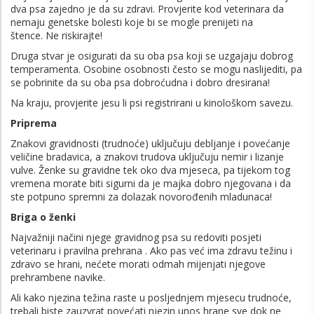
dva psa zajedno je da su zdravi. Provjerite kod veterinara da
nemaju genetske bolesti koje bi se mogle prenijeti na
štence. Ne riskirajte!
Druga stvar je osigurati da su oba psa koji se uzgajaju dobrog
temperamenta. Osobine osobnosti često se mogu naslijediti, pa
se pobrinite da su oba psa dobroćudna i dobro dresirana!
Na kraju, provjerite jesu li psi registrirani u kinološkom savezu.
Priprema
Znakovi gravidnosti (trudnoće) uključuju debljanje i povećanje
veličine bradavica, a znakovi trudova uključuju nemir i lizanje
vulve. Ženke su gravidne tek oko dva mjeseca, pa tijekom tog
vremena morate biti sigurni da je majka dobro njegovana i da
ste potpuno spremni za dolazak novorođenih mladunaca!
Briga o ženki
Najvažniji načini njege gravidnog psa su redoviti posjeti
veterinaru i pravilna prehrana . Ako pas već ima zdravu težinu i
zdravo se hrani, nećete morati odmah mijenjati njegove
prehrambene navike.
Ali kako njezina težina raste u posljednjem mjesecu trudnoće,
trebali biste zauzvrat povećati njezin unos hrane sve dok ne