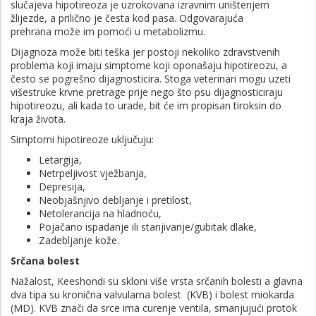
slučajeva hipotireoza je uzrokovana izravnim uništenjem
žlijezde, a prilično je česta kod pasa. Odgovarajuća
prehrana može im pomoći u metabolizmu.
Dijagnoza može biti teška jer postoji nekoliko zdravstvenih
problema koji imaju simptome koji oponašaju hipotireozu, a
često se pogrešno dijagnosticira. Stoga veterinari mogu uzeti
višestruke krvne pretrage prije nego što psu dijagnosticiraju
hipotireozu, ali kada to urade, bit će im propisan tiroksin do
kraja života.
Simptomi hipotireoze uključuju:
Letargija,
Netrpeljivost vježbanja,
Depresija,
Neobjašnjivo debljanje i pretilost,
Netolerancija na hladnoću,
Pojačano ispadanje ili stanjivanje/gubitak dlake,
Zadebljanje kože.
Srčana bolest
Nažalost, Keeshondi su skloni više vrsta srčanih bolesti a glavna
dva tipa su kronična valvularna bolest (KVB) i bolest miokarda
(MD). KVB znači da srce ima curenje ventila, smanjujući protok