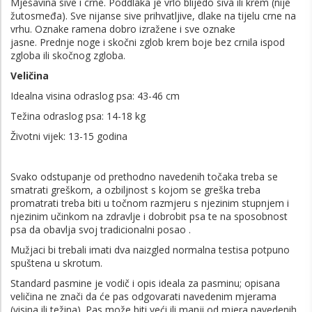
Mješavina sive i crne. Poddlaka je vrlo blijedo siva ili krem ​​(nije
žutosmeđa). Sve nijanse sive prihvatljive, dlake na tijelu crne na
vrhu. Oznake ramena dobro izražene i sve oznake
jasne. Prednje noge i skočni zglob krem ​​boje bez crnila ispod
zgloba ili skočnog zgloba.
Veličina
Idealna visina odraslog psa: 43-46 cm
Težina odraslog psa: 14-18 kg
Životni vijek: 13-15 godina
Svako odstupanje od prethodno navedenih točaka treba se
smatrati greškom, a ozbiljnost s kojom se greška treba
promatrati treba biti u točnom razmjeru s njezinim stupnjem i
njezinim učinkom na zdravlje i dobrobit psa te na sposobnost
psa da obavlja svoj tradicionalni posao .
Mužjaci bi trebali imati dva naizgled normalna testisa potpuno
spuštena u skrotum.
Standard pasmine je vodič i opis ideala za pasminu; opisana
veličina ne znači da će pas odgovarati navedenim mjerama
(visina ili težina). Pas može biti veći ili manji od mjera navedenih