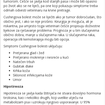
tumorom. Češće se javlja kod starijih pasa i može biti opasno
po život ako se ne liječi, pa one koji pokazuju simptome treba
odmah odvesti veterinaru na krvne pretrage.
Cushingova bolest može se liječiti ako je tumor dobroćudan, što
obično jest, i ako se nije proširio. Kirurgija je moguća, ali je
riskantna, pa umjesto toga veterinari češće propisuju doživotne
lijekove za rješavanje problema. Prognoza je u tim slučajevima
obično dobra, manje u slučajevima raka. U slučajevima raka,
operacija i/ili kemoterapija mogu biti opcija.
Simptomi Cushingove bolesti uključuju:
Pretjerana glad i žeđ
Pretjerano mokrenje i nesreće u kući
Natečen trbuh
Gubitak dlake
Krhka koža
Sklonost infekcijama kože
Umor
Hipotireoza
Hipotireoza se javlja kada štitnjača ne stvara dovoljno hormona
tiroksina, kao i nekoliko drugih, koji uvelike utječu na
metabolizam psa i uzrokuju njegovo usporavanje. U 95%