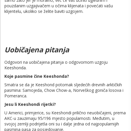
samo zato jer je moralno, već će vas učiniti uglednim i
pouzdanim uzgajivačem u očima klijenata i povećati vašu
klijentelu, ukoliko se želite baviti uzgojem.
Uobičajena pitanja
Odgovori na uobičajena pitanja o odgovornom uzgoju
Keeshonda.
Koje pasmine čine Keeshonda?
Smatra se da je Keeshond potomak sljedećih drevnih arktičkih
pasmina: Samojeda, Chow Chow-a, Norveškog goniča losova i
Pomeranca.
Jesu li Keeshondi rijetki?
U Americi, primjerice, su Keeshondi prilično neuobičajeni, prema
AKC-u zauzimaju 95/196 mjesto popularnosti. Međutim, u
svojoj zemlji podrijetla oni su i dalje jedna od najpopularnijih
pasmina pasa za posjedovanje.