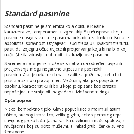
Standard pasmine
Standard pasmine je smjernica koja opisuje idealne
karakteristike, temperament i izgled uključujući ispravnu boju
pasmine i osigurava da je pasmina prikladna za funkciju. Bitna je
apsolutna ispravnost. Uzgajivači i suci trebaju u svakom trenutku
paziti da izbjegnu očite uvjete ili pretjerivanja koja bi na bilo koji
način štetila zdravlju, dobrobiti ili zdravlju ove pasmine.
S vremena na vrijeme može se smatrati da određeni uvjeti ili
pretjerivanja mogu negativno utjecati na pse nekih
pasmina. Ako je neka osobina ili kvaliteta poželjna, treba biti
prisutna samo u pravoj mjeri. Međutim, ako pas posjeduje
osobinu, karakteristiku ili boju koja je opisana kao izrazito
nepoželjna, ne smije biti nagrađen u izložbenom ringu.
Opća pojava
Nisko, kompaktno tijelo. Glava poput lisice s malim šiljastim
ušima, budnog izraza lica, velikog grba, dobro pernatog repa
savijenog preko leđa. Jasna razlika u veličini između spolova, s
mužjacima koji su očito muževni, ali nikad grubi; ženke su vrlo
ženstvene.