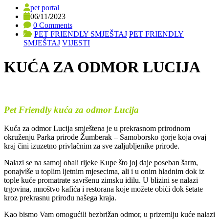
pet portal
06/11/2023
0 Comments
PET FRIENDLY SMJEŠTAJ
PET FRIENDLY
SMJEŠTAJ
VIJESTI
KUĆA ZA ODMOR LUCIJA
Pet Friendly kuća za odmor Lucija
Kuća za odmor Lucija smještena je u prekrasnom prirodnom
okruženju Parka prirode Žumberak – Samoborsko gorje koja ovaj
kraj čini izuzetno privlačnim za sve zaljubljenike prirode.
Nalazi se na samoj obali rijeke Kupe što joj daje poseban šarm,
ponajviše u toplim ljetnim mjesecima, ali i u onim hladnim dok iz
tople kuće promatrate savršenu zimsku idilu. U blizini se nalazi
trgovina, mnoštvo kafića i restorana koje možete obići dok šetate
kroz prekrasnu prirodu našega kraja.
Kao bismo Vam omogućili bezbrižan odmor, u prizemlju kuće nalazi