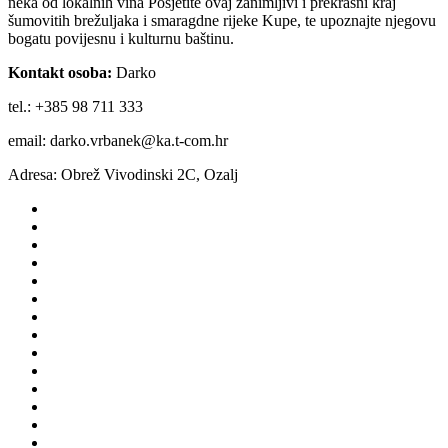
neka od lokalnih vina Posjetite ovaj zanimljivi i prekrasni kraj
šumovitih brežuljaka i smaragdne rijeke Kupe, te upoznajte njegovu
bogatu povijesnu i kulturnu baštinu.
Kontakt osoba:
Darko
tel.: +385
98 711 333
email: darko.vrbanek@ka.t-com.hr
Adresa: Obrež Vivodinski 2C, Ozalj