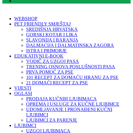
WEBSHOP
PET FRIENDLY SMJEŠTAJ
SREDIŠNJA HRVATSKA
GORSKI KOTAR I LIKA
SLAVONIJA I BARANJA
DALMACIJA I DALMATINSKA ZAGORA
ISTRA I PRIMORJE
EDUKATIVNI E-BOOK
VODIČ ZA UZGOJ PASA
TRENING OSNOVA POSLUŠNOSTI PASA
PRVA POMOĆ ZA PSE
101 RECEPT ZA DOMAĆU HRANU ZA PSE
21 DOMAĆI RECEPT ZA PSE
VIJESTI
OGLASI
PRODAJA KUĆNIH LJUBIMACA
OPREMA I USLUGE ZA KUĆNE LJUBIMCE
UDOMLJAVANJE I PRONAĐENI KUĆNI
LJUBIMCI
LJUBIMCI ZA PARENJE
LJUBIMCI
UZGOJ LJUBIMACA