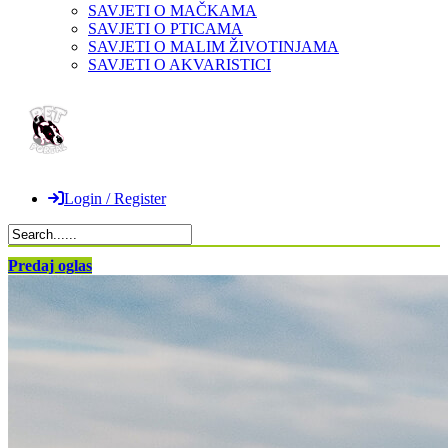
SAVJETI O MAČKAMA
SAVJETI O PTICAMA
SAVJETI O MALIM ŽIVOTINJAMA
SAVJETI O AKVARISTICI
Login / Register
Predaj oglas