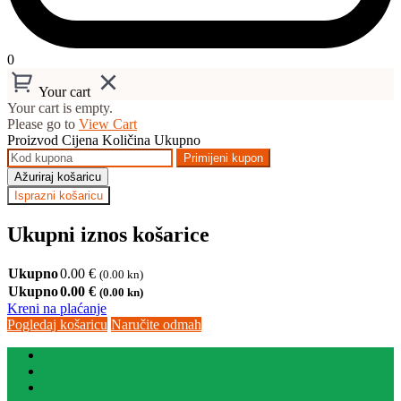
0
Your cart
Your cart is empty.
Please go to
View Cart
Proizvod
Cijena
Količina
Ukupno
Primijeni kupon
Ažuriraj košaricu
Isprazni košaricu
Ukupni iznos košarice
Ukupno
0.00
€
(0.00 kn)
Ukupno
0.00
€
(0.00 kn)
Kreni na plaćanje
Pogledaj košaricu
Naručite odmah