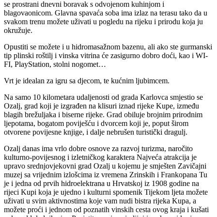
se prostrani dnevni boravak s odvojenom kuhinjom i
blagovaonicom. Glavna spavaća soba ima izlaz na terasu tako da u
svakom trenu možete uživati u pogledu na rijeku i prirodu koja ju
okružuje.
Opustiti se možete i u hidromasažnom bazenu, ali ako ste gurmanski
tip plinski roštilj i vinska vitrina će zasigurno dobro doći, kao i WI-
FI, PlayStation, stolni nogomet…
Vrt je idealan za igru sa djecom, te kućnim ljubimcem.
Na samo 10 kilometara udaljenosti od grada Karlovca smjestio se
Ozalj, grad koji je izgrađen na klisuri iznad rijeke Kupe, između
blagih brežuljaka i biserne rijeke. Grad obiluje brojnim prirodnim
ljepotama, bogatom poviješću i dvorcem koji je, poput širom
otvorene povijesne knjige, i dalje nebrušen turistički dragulj.
Ozalj danas ima vrlo dobre osnove za razvoj turizma, naročito
kulturno-povijesnog i izletničkog karaktera Najveća atrakcija je
upravo srednjovjekovni grad Ozalj u kojemu je smješten Zavičajni
muzej sa vrijednim izlošcima iz vremena Zrinskih i Frankopana Tu
je i jedna od prvih hidroelektrana u Hrvatskoj iz 1908 godine na
rijeci Kupi koja je ujedno i kulturni spomenik Tijekom ljeta možete
uživati u svim aktivnostima koje vam nudi bistra rijeka Kupa, a
možete proći i jednom od poznatih vinskih cesta ovog kraja i kušati