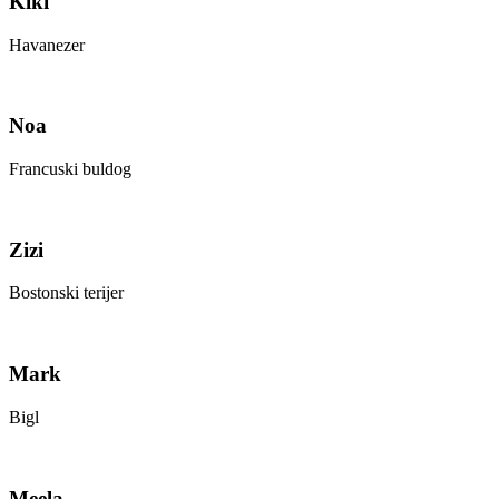
Kiki
Havanezer
Noa
Francuski buldog
Zizi
Bostonski terijer
Mark
Bigl
Meela