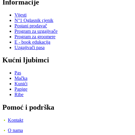
Informacije
Vijesti
N°1 Oglasnik cjenik
Postani prodavač
Program za uzgajivače
Program za groomere
E - book edukacija
Uzgajivači pasa
Kućni ljubimci
Pas
Mačka
Kunići
Papige
Ribe
Pomoć i podrška
•
Kontakt
•
O nama