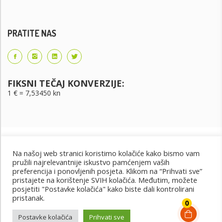
PRATITE NAS
FIKSNI TEČAJ KONVERZIJE:
1 € = 7,53450 kn
Na našoj web stranici koristimo kolačiće kako bismo vam
pružili najrelevantnije iskustvo pamćenjem vaših
preferencija i ponovljenih posjeta. Klikom na “Prihvati sve”
pristajete na korištenje SVIH kolačića. Međutim, možete
posjetiti "Postavke kolačića" kako biste dali kontrolirani
Uvjeti korištenja
Uvjeti kupnje
Cjenik oglašavanja
pristanak.
@2022 - Design by: PET PORTAL
0
Postavke kolačića
Prihvati sve