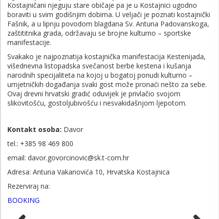
Kostajničani njeguju stare običaje pa je u Kostajnici ugodno
boraviti u svim godišnjim dobima. U veljači je poznati kostajnički
Fašnik, a u lipnju povodom blagdana Sv. Antuna Padovanskoga,
zaštititnika grada, održavaju se brojne kulturno – sportske
manifestacije.
Svakako je najpoznatija kostajnička manifestacija Kestenijada,
višednevna listopadska svečanost berbe kestena i kušanja
narodnih specijaliteta na kojoj u bogatoj ponudi kulturno –
umjetničkih događanja svaki gost može pronaći nešto za sebe.
Ovaj drevni hrvatski gradić oduvijek je privlačio svojom
slikovitošću, gostoljubivošću i nesvakidašnjom ljepotom.
Kontakt osoba:
Davor
tel.: +385
98 469 800
email: davor.govorcinovic@sk.t-com.hr
Adresa: Antuna Vakanovića 10, Hrvatska Kostajnica
Rezerviraj na:
BOOKING