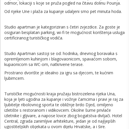
odmor, lokaciji s koje se pruža pogled na čitavu dolinu Pounja.
Od rijeke Une i plaža za kupanje udaljeni smo pet minuta hoda.
Studio apartman je kategoriziran s četiri zvjezdice. Za goste je
osiguran besplatan parking, wi-fi te mogućnost korištenja usluga
certificiranog turističkog vodiča.
Studio Apartman sastoji se od: hodnika, dnevnog boravaka s
opremljenom kuhinjom i blagovaonicom, spavaćom sobom,
kupaonicom sa WC-om, natkrivene terase.
Prostrano dvorište je idealno za igru sa djecom, te kućnim
ljubimcem.
Turističke mogućnosti kraja pružaju bistrozelena rijeka Una,
koja je ljeti ugodna za kupanje i vožnje čamcima i pravi je raj za
ljubitelje ribolovnog sporta te obližnje brdo Djed, omiljeno
izletište s restoranom i vidikovcem. Okolne šume privlače
izletnike i gljivare, a napose lovce zbog bogatstva divljači. Hotel
Central, zgrada zanimljive arhitekture, jedan je od najljepših
ugostiteljskih objekata u ovom dijelu Hrvatske, a i šire.