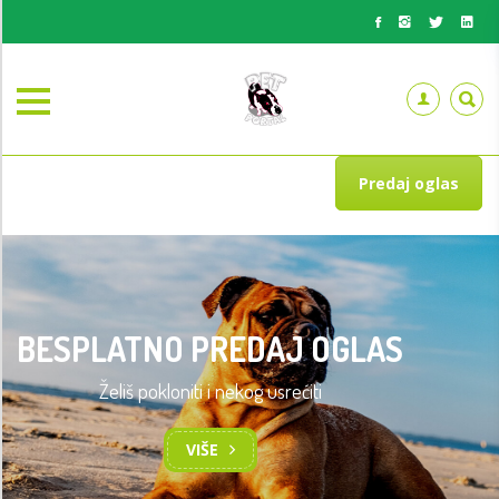
Predaj oglas
BESPLATNO PREDAJ OGLAS
Želiš pokloniti i nekog usrećiti
VIŠE