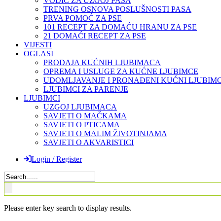
VODIČ ZA UZGOJ PASA
TRENING OSNOVA POSLUŠNOSTI PASA
PRVA POMOĆ ZA PSE
101 RECEPT ZA DOMAĆU HRANU ZA PSE
21 DOMAĆI RECEPT ZA PSE
VIJESTI
OGLASI
PRODAJA KUĆNIH LJUBIMACA
OPREMA I USLUGE ZA KUĆNE LJUBIMCE
UDOMLJAVANJE I PRONAĐENI KUĆNI LJUBIMC
LJUBIMCI ZA PARENJE
LJUBIMCI
UZGOJ LJUBIMACA
SAVJETI O MAČKAMA
SAVJETI O PTICAMA
SAVJETI O MALIM ŽIVOTINJAMA
SAVJETI O AKVARISTICI
Login / Register
Please enter key search to display results.