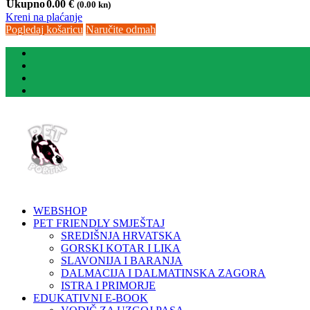
Ukupno
0.00
€
(0.00 kn)
Kreni na plaćanje
Pogledaj košaricu
Naručite odmah
WEBSHOP
PET FRIENDLY SMJEŠTAJ
SREDIŠNJA HRVATSKA
GORSKI KOTAR I LIKA
SLAVONIJA I BARANJA
DALMACIJA I DALMATINSKA ZAGORA
ISTRA I PRIMORJE
EDUKATIVNI E-BOOK