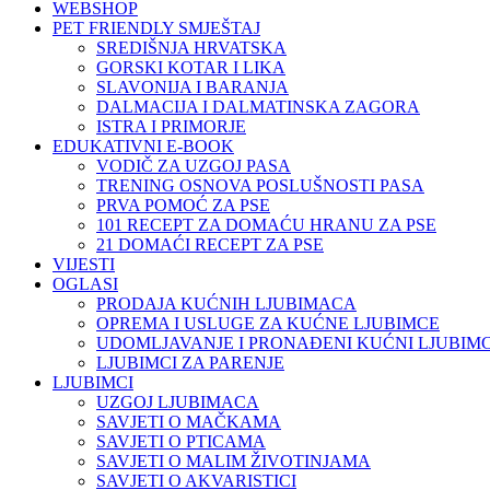
WEBSHOP
PET FRIENDLY SMJEŠTAJ
SREDIŠNJA HRVATSKA
GORSKI KOTAR I LIKA
SLAVONIJA I BARANJA
DALMACIJA I DALMATINSKA ZAGORA
ISTRA I PRIMORJE
EDUKATIVNI E-BOOK
VODIČ ZA UZGOJ PASA
TRENING OSNOVA POSLUŠNOSTI PASA
PRVA POMOĆ ZA PSE
101 RECEPT ZA DOMAĆU HRANU ZA PSE
21 DOMAĆI RECEPT ZA PSE
VIJESTI
OGLASI
PRODAJA KUĆNIH LJUBIMACA
OPREMA I USLUGE ZA KUĆNE LJUBIMCE
UDOMLJAVANJE I PRONAĐENI KUĆNI LJUBIMC
LJUBIMCI ZA PARENJE
LJUBIMCI
UZGOJ LJUBIMACA
SAVJETI O MAČKAMA
SAVJETI O PTICAMA
SAVJETI O MALIM ŽIVOTINJAMA
SAVJETI O AKVARISTICI