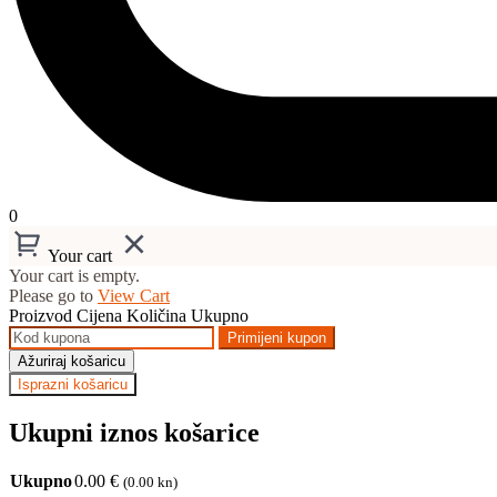
0
Your cart
Your cart is empty.
Please go to
View Cart
Proizvod
Cijena
Količina
Ukupno
Primijeni kupon
Ažuriraj košaricu
Isprazni košaricu
Ukupni iznos košarice
Ukupno
0.00
€
(0.00 kn)