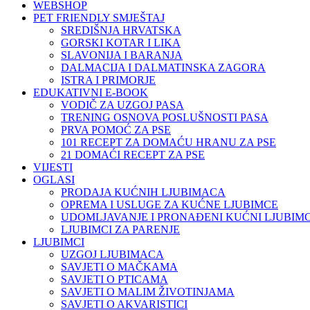
WEBSHOP
PET FRIENDLY SMJEŠTAJ
SREDIŠNJA HRVATSKA
GORSKI KOTAR I LIKA
SLAVONIJA I BARANJA
DALMACIJA I DALMATINSKA ZAGORA
ISTRA I PRIMORJE
EDUKATIVNI E-BOOK
VODIČ ZA UZGOJ PASA
TRENING OSNOVA POSLUŠNOSTI PASA
PRVA POMOĆ ZA PSE
101 RECEPT ZA DOMAĆU HRANU ZA PSE
21 DOMAĆI RECEPT ZA PSE
VIJESTI
OGLASI
PRODAJA KUĆNIH LJUBIMACA
OPREMA I USLUGE ZA KUĆNE LJUBIMCE
UDOMLJAVANJE I PRONAĐENI KUĆNI LJUBIMC
LJUBIMCI ZA PARENJE
LJUBIMCI
UZGOJ LJUBIMACA
SAVJETI O MAČKAMA
SAVJETI O PTICAMA
SAVJETI O MALIM ŽIVOTINJAMA
SAVJETI O AKVARISTICI