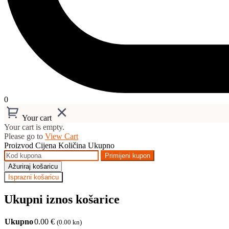
0
Your cart
Your cart is empty.
Please go to
View Cart
Proizvod
Cijena
Količina
Ukupno
Primijeni kupon
Ažuriraj košaricu
Isprazni košaricu
Ukupni iznos košarice
Ukupno
0.00
€
(0.00 kn)