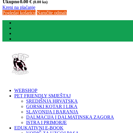
Ukupno
0.00
€
(0.00 kn)
Kreni na plaćanje
Pogledaj košaricu
Naručite odmah
WEBSHOP
PET FRIENDLY SMJEŠTAJ
SREDIŠNJA HRVATSKA
GORSKI KOTAR I LIKA
SLAVONIJA I BARANJA
DALMACIJA I DALMATINSKA ZAGORA
ISTRA I PRIMORJE
EDUKATIVNI E-BOOK