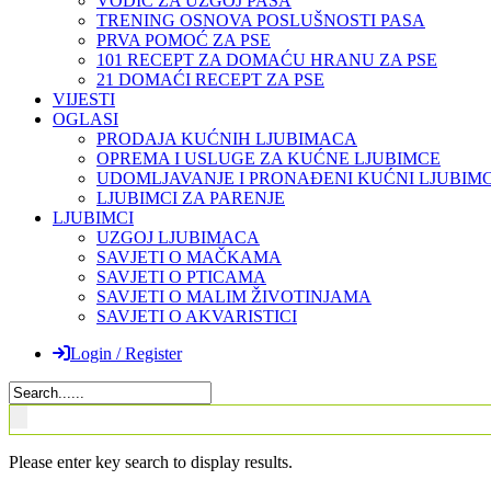
VODIČ ZA UZGOJ PASA
TRENING OSNOVA POSLUŠNOSTI PASA
PRVA POMOĆ ZA PSE
101 RECEPT ZA DOMAĆU HRANU ZA PSE
21 DOMAĆI RECEPT ZA PSE
VIJESTI
OGLASI
PRODAJA KUĆNIH LJUBIMACA
OPREMA I USLUGE ZA KUĆNE LJUBIMCE
UDOMLJAVANJE I PRONAĐENI KUĆNI LJUBIMC
LJUBIMCI ZA PARENJE
LJUBIMCI
UZGOJ LJUBIMACA
SAVJETI O MAČKAMA
SAVJETI O PTICAMA
SAVJETI O MALIM ŽIVOTINJAMA
SAVJETI O AKVARISTICI
Login / Register
Please enter key search to display results.