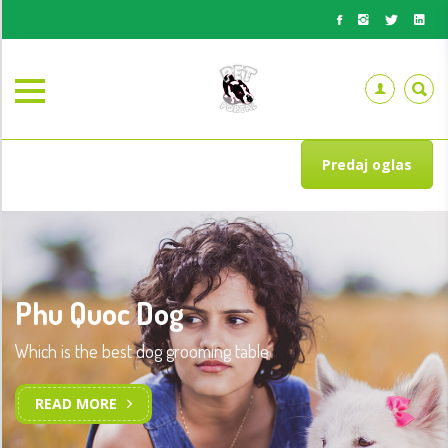
Predaj oglas
Phu Quoc Dog
Which is the best dog grooming table
READ MORE