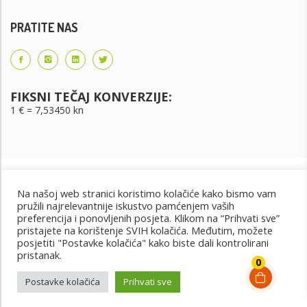
PRATITE NAS
FIKSNI TEČAJ KONVERZIJE:
1 € = 7,53450 kn
Na našoj web stranici koristimo kolačiće kako bismo vam
pružili najrelevantnije iskustvo pamćenjem vaših
preferencija i ponovljenih posjeta. Klikom na “Prihvati sve”
pristajete na korištenje SVIH kolačića. Međutim, možete
posjetiti "Postavke kolačića" kako biste dali kontrolirani
Uvjeti korištenja
Uvjeti kupnje
Cjenik oglašavanja
pristanak.
@2022 - Design by: PET PORTAL
0
Postavke kolačića
Prihvati sve