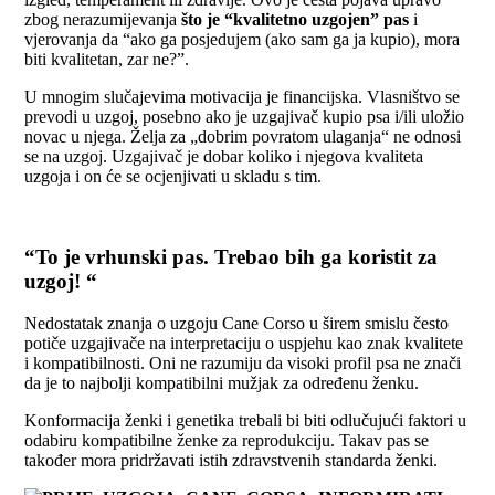
zbog nerazumijevanja
što je “kvalitetno uzgojen” pas
i
vjerovanja da “ako ga posjedujem (ako sam ga ja kupio), mora
biti kvalitetan, zar ne?”.
U mnogim slučajevima motivacija je financijska. Vlasništvo se
prevodi u uzgoj, posebno ako je uzgajivač kupio psa i/ili uložio
novac u njega. Želja za „dobrim povratom ulaganja“ ne odnosi
se na uzgoj. Uzgajivač je dobar koliko i njegova kvaliteta
uzgoja i on će se ocjenjivati u skladu s tim.
“To je vrhunski pas. Trebao bih ga koristit za
uzgoj! “
Nedostatak znanja o uzgoju Cane Corso u širem smislu često
potiče uzgajivače na interpretaciju o uspjehu kao znak kvalitete
i kompatibilnosti. Oni ne razumiju da visoki profil psa ne znači
da je to najbolji kompatibilni mužjak za određenu ženku.
Konformacija ženki i genetika trebali bi biti odlučujući faktori u
odabiru kompatibilne ženke za reprodukciju. Takav pas se
također mora pridržavati istih zdravstvenih standarda ženki.