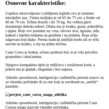
Osnovne karakteristike:
Usprkos mrzovoljnom i ozbiljnom izgledu ovo je iznimno
miroljubiv pas. Visina mužjaka je od 65 do 75 cm, a ženke od
60 do 70 cm. Težina doseže i do 70 kg. Na velikoj glavi
dominiraju duboki nabori. Dlaka mu je kratka, gusta, jednolična
i sjajna. Boje ove pasmine su: crna, olovno siva, tigrasta, riđa,
katkad s bijelim mrljama na grudima i na prstima. Boja očiju
odgovara boji dlake. Prema tradiciji antičkih borbi uši se režu
sasvim na kratko, a rep na jednu trećinu.
Cane Corso je hrabar, srčano podnosi bol, te je vrlo privržen
gospodaru i ukućanima.
Njegovo kompaktno tijelo je mišićavo s izraženom kosti, a
pokret mu je gladak, elegantan i bez napora.
Atletske sposobnosti, inteligencija i zaštitnička priroda izazov su
za vlasnike početnike ili za one koji su naviknuti na „mekše“
pasmine.
Atletske sposobnosti, inteligencija i zaštitnička priroda Cane
Corsoa mogu izazvati vlasnike početnika.