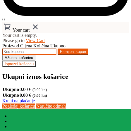
0
Your cart
Your cart is empty.
Please go to
View Cart
Proizvod
Cijena
Količina
Ukupno
Primijeni kupon
Ažuriraj košaricu
Isprazni košaricu
Ukupni iznos košarice
Ukupno
0.00
€
(0.00 kn)
Ukupno
0.00
€
(0.00 kn)
Kreni na plaćanje
Pogledaj košaricu
Naručite odmah