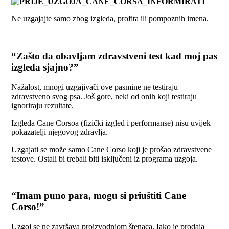
Ne uzgajajte samo zbog izgleda, profita ili pompoznih imena.
“Zašto da obavljam zdravstveni test kad moj pas
izgleda sjajno?”
Nažalost, mnogi uzgajivači ove pasmine ne testiraju
zdravstveno svog psa. Još gore, neki od onih koji testiraju
ignoriraju rezultate.
Izgleda Cane Corsoa (fizički izgled i performanse) nisu uvijek
pokazatelji njegovog zdravlja.
Uzgajati se može samo Cane Corso koji je prošao zdravstvene
testove. Ostali bi trebali biti isključeni iz programa uzgoja.
“Imam puno para, mogu si priuštiti Cane
Corso!”
Uzgoj se ne završava proizvodnjom štenaca. Iako je prodaja