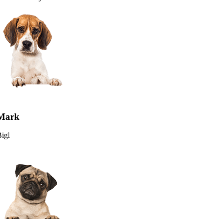
Mark
igl