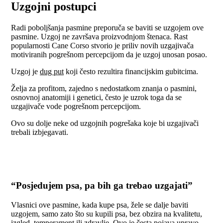
Uzgojni postupci
Radi poboljšanja pasmine preporuča se baviti se uzgojem ove
pasmine. Uzgoj ne završava proizvodnjom štenaca. Rast
popularnosti Cane Corso stvorio je priliv novih uzgajivača
motiviranih pogrešnom percepcijom da je uzgoj unosan posao.
Uzgoj je
dug put
koji često rezultira financijskim gubitcima.
Želja za profitom, zajedno s nedostatkom znanja o pasmini,
osnovnoj anatomiji i genetici, često je uzrok toga da se
uzgajivače vode pogrešnom percepcijom.
Ovo su dolje neke od uzgojnih pogrešaka koje bi uzgajivači
trebali izbjegavati.
“Posjedujem psa, pa bih ga trebao uzgajati”
Vlasnici ove pasmine, kada kupe psa, žele se dalje baviti
uzgojem, samo zato što su kupili psa, bez obzira na kvalitetu,
izgled, temperament ili zdravlje. Ovo je česta pojava upravo