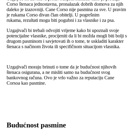
Corso štenaca jednostavna, pronalazak dobrih domova za njih
daleko je izazovniji. Cane Corso nije pasmina za sve. U pravim
je rukama Corso divan član obitelji. U pogrešnim
rukama, rezultati mogu biti pogubni i za vlasnike i za psa.
Uzgajivači bi trebali odvojiti vrijeme kako bi upoznali svoje
potencijalne vlasnike, procijeniti da li bi možda mogli biti bolji s
drugom pasminom i savjetovati ih o tome, te uskladiti karakter
štenaca s načinom života ili specifičnom situacijom vlasnika.
Uzgajivači moraju brinuti o tome da je budućnost njihovih
štenaca osigurana, a ne misliti samo na budućnost svog
bankovnog računa. Ovo je vrlo važno za reputaciju Cane
Corsoa kao pasmine.
Budućnost pasmine