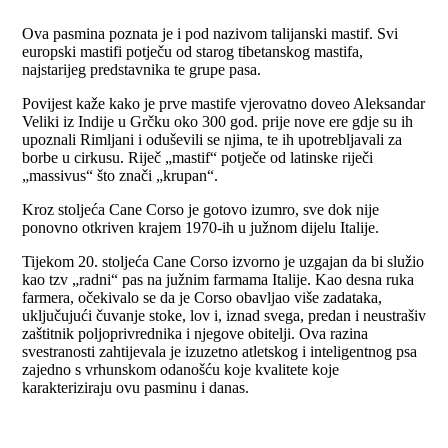
Ova pasmina poznata je i pod nazivom talijanski mastif. Svi
europski mastifi potječu od starog tibetanskog mastifa,
najstarijeg predstavnika te grupe pasa.
Povijest kaže kako je prve mastife vjerovatno doveo Aleksandar
Veliki iz Indije u Grčku oko 300 god. prije nove ere gdje su ih
upoznali Rimljani i oduševili se njima, te ih upotrebljavali za
borbe u cirkusu. Riječ „mastif“ potječe od latinske riječi
„massivus“ što znači „krupan“.
Kroz stoljeća Cane Corso je gotovo izumro, sve dok nije
ponovno otkriven krajem 1970-ih u južnom dijelu Italije.
Tijekom 20. stoljeća Cane Corso izvorno je uzgajan da bi služio
kao tzv „radni“ pas na južnim farmama Italije. Kao desna ruka
farmera, očekivalo se da je Corso obavljao više zadataka,
uključujući čuvanje stoke, lov i, iznad svega, predan i neustrašiv
zaštitnik poljoprivrednika i njegove obitelji. Ova razina
svestranosti zahtijevala je izuzetno atletskog i inteligentnog psa
zajedno s vrhunskom odanošću koje kvalitete koje
karakteriziraju ovu pasminu i danas.