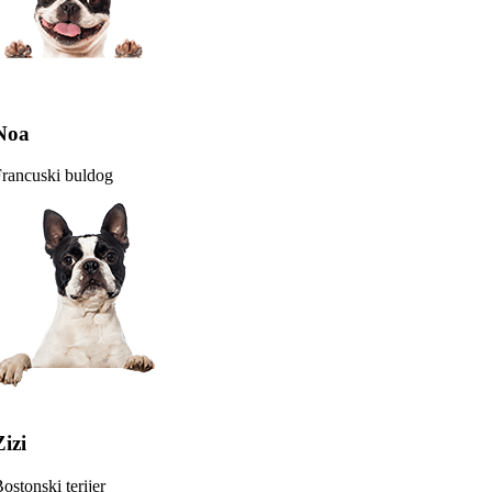
Noa
rancuski buldog
Zizi
ostonski terijer