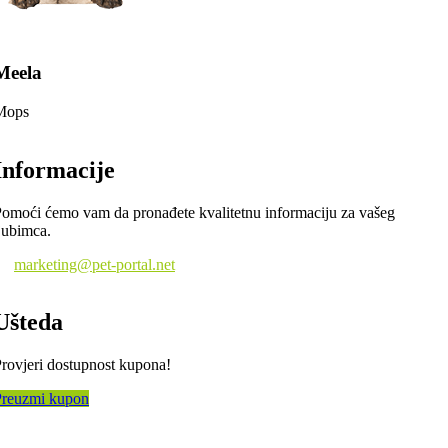
Meela
Mops
Informacije
omoći ćemo vam da pronađete kvalitetnu informaciju za vašeg
jubimca.
marketing@pet-portal.net
Ušteda
rovjeri dostupnost kupona!
Preuzmi kupon