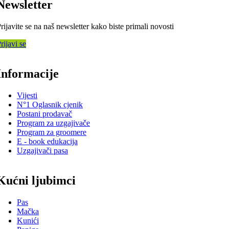
Newsletter
rijavite se na naš newsletter kako biste primali novosti
rijavi se
Informacije
Vijesti
N°1 Oglasnik cjenik
Postani prodavač
Program za uzgajivače
Program za groomere
E - book edukacija
Uzgajivači pasa
Kućni ljubimci
Pas
Mačka
Kunići