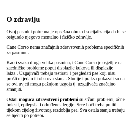
O zdravlju
Ovoj pasmini potrebna je opsežna obuka i socijalizacija da bi se
osiguralo njegovo mentalno i fizičko zdravlje.
Cane Corso nema značajnih zdravstvenih problema specifičnih
za pasminu.
Kao i svaka druga velika pasmina, i Cane Corso je osjetljiv na
zaedničke probleme poput displazije kukova ili displazije
lakta . Uzgajivači trebaju testirati i pregledati pse koji nisu
prošli ni jedan ili oba ova stanja. Studije i praksa pokazali su da
se ovi uvjeti mogu pažnjom uzgoja tj. uzgajivača značajno
smanjiti.
Ostali
moguća zdravstveni problemi
su srčani problemi, očne
bolesti, epilepsija i određene alergije. Srce i oči treba pratiti
tijekom cijelog životnog razdoblja psa. Sva ostala stanja trebaju
se liječiti po potrebi.