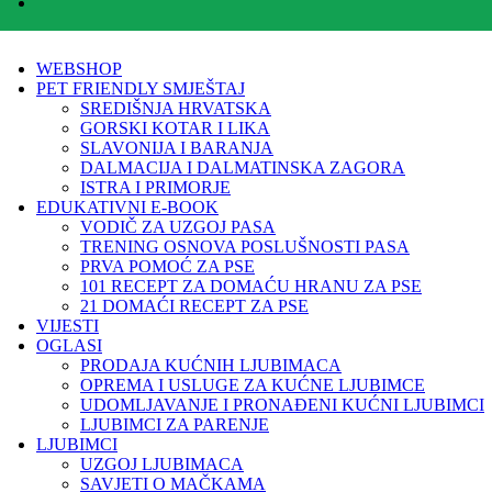
WEBSHOP
PET FRIENDLY SMJEŠTAJ
SREDIŠNJA HRVATSKA
GORSKI KOTAR I LIKA
SLAVONIJA I BARANJA
DALMACIJA I DALMATINSKA ZAGORA
ISTRA I PRIMORJE
EDUKATIVNI E-BOOK
VODIČ ZA UZGOJ PASA
TRENING OSNOVA POSLUŠNOSTI PASA
PRVA POMOĆ ZA PSE
101 RECEPT ZA DOMAĆU HRANU ZA PSE
21 DOMAĆI RECEPT ZA PSE
VIJESTI
OGLASI
PRODAJA KUĆNIH LJUBIMACA
OPREMA I USLUGE ZA KUĆNE LJUBIMCE
UDOMLJAVANJE I PRONAĐENI KUĆNI LJUBIMCI
LJUBIMCI ZA PARENJE
LJUBIMCI
UZGOJ LJUBIMACA
SAVJETI O MAČKAMA