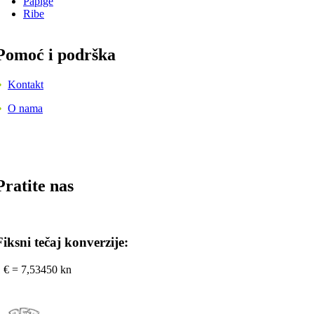
Papige
Ribe
Pomoć i podrška
•
Kontakt
•
O nama
Pratite nas
Fiksni tečaj konverzije:
 € = 7,53450 kn