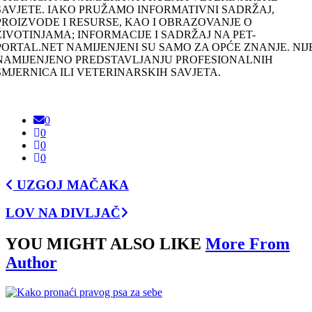
SAVJETE. IAKO PRUŽAMO INFORMATIVNI SADRŽAJ,
PROIZVODE I RESURSE, KAO I OBRAZOVANJE O
ŽIVOTINJAMA; INFORMACIJE I SADRŽAJ NA PET-
PORTAL.NET NAMIJENJENI SU SAMO ZA OPĆE ZNANJE. NIJ
NAMIJENJENO PREDSTAVLJANJU PROFESIONALNIH
SMJERNICA ILI VETERINARSKIH SAVJETA.
0
0
0
0
UZGOJ MAČAKA
LOV NA DIVLJAČ
YOU MIGHT ALSO LIKE
More From
Author