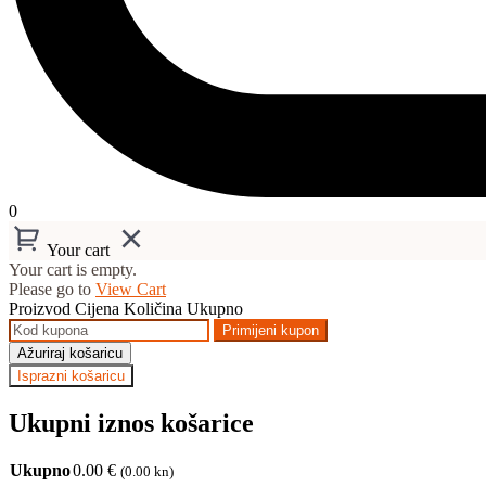
0
Your cart
Your cart is empty.
Please go to
View Cart
Proizvod
Cijena
Količina
Ukupno
Primijeni kupon
Ažuriraj košaricu
Isprazni košaricu
Ukupni iznos košarice
Ukupno
0.00
€
(0.00 kn)