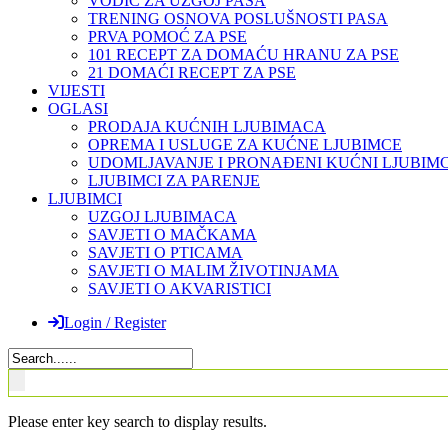
VODIČ ZA UZGOJ PASA
TRENING OSNOVA POSLUŠNOSTI PASA
PRVA POMOĆ ZA PSE
101 RECEPT ZA DOMAĆU HRANU ZA PSE
21 DOMAĆI RECEPT ZA PSE
VIJESTI
OGLASI
PRODAJA KUĆNIH LJUBIMACA
OPREMA I USLUGE ZA KUĆNE LJUBIMCE
UDOMLJAVANJE I PRONAĐENI KUĆNI LJUBIMC
LJUBIMCI ZA PARENJE
LJUBIMCI
UZGOJ LJUBIMACA
SAVJETI O MAČKAMA
SAVJETI O PTICAMA
SAVJETI O MALIM ŽIVOTINJAMA
SAVJETI O AKVARISTICI
Login / Register
Please enter key search to display results.