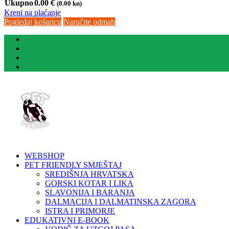
Ukupno
0.00
€
(0.00 kn)
Kreni na plaćanje
Pogledaj košaricu
Naručite odmah
WEBSHOP
PET FRIENDLY SMJEŠTAJ
SREDIŠNJA HRVATSKA
GORSKI KOTAR I LIKA
SLAVONIJA I BARANJA
DALMACIJA I DALMATINSKA ZAGORA
ISTRA I PRIMORJE
EDUKATIVNI E-BOOK