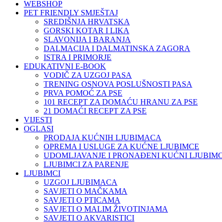
WEBSHOP
PET FRIENDLY SMJEŠTAJ
SREDIŠNJA HRVATSKA
GORSKI KOTAR I LIKA
SLAVONIJA I BARANJA
DALMACIJA I DALMATINSKA ZAGORA
ISTRA I PRIMORJE
EDUKATIVNI E-BOOK
VODIČ ZA UZGOJ PASA
TRENING OSNOVA POSLUŠNOSTI PASA
PRVA POMOĆ ZA PSE
101 RECEPT ZA DOMAĆU HRANU ZA PSE
21 DOMAĆI RECEPT ZA PSE
VIJESTI
OGLASI
PRODAJA KUĆNIH LJUBIMACA
OPREMA I USLUGE ZA KUĆNE LJUBIMCE
UDOMLJAVANJE I PRONAĐENI KUĆNI LJUBIMC
LJUBIMCI ZA PARENJE
LJUBIMCI
UZGOJ LJUBIMACA
SAVJETI O MAČKAMA
SAVJETI O PTICAMA
SAVJETI O MALIM ŽIVOTINJAMA
SAVJETI O AKVARISTICI