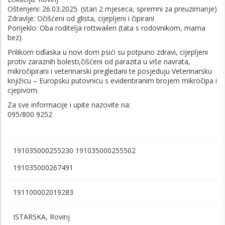
Oštenjeni: 26.03.2025. (stari 2 mjeseca, spremni za preuzimanje)
Zdravlje: Očišćeni od glista, cijepljeni i čipirani
Porijeklo: Oba roditelja rottwaileri (tata s rodovnikom, mama
bez).
Prilikom odlaska u novi dom psići su potpuno zdravi, cijepljeni
protiv zaraznih bolesti,čišćeni od parazita u više navrata,
mikročipirani i veterinarski pregledani te posjeduju Veterinarsku
knjižicu – Europsku putovnicu s evidentiranim brojem mikročipa i
cjepivom.
Za sve informacije i upite nazovite na:
095/800 9252
191035000255230 191035000255502
191035000267491
191100002019283
ISTARSKA, Rovinj