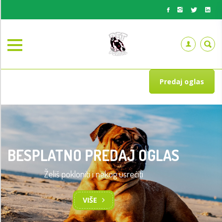
Predaj oglas
BESPLATNO PREDAJ OGLAS
Želiš pokloniti i nekog usrećiti
VIŠE