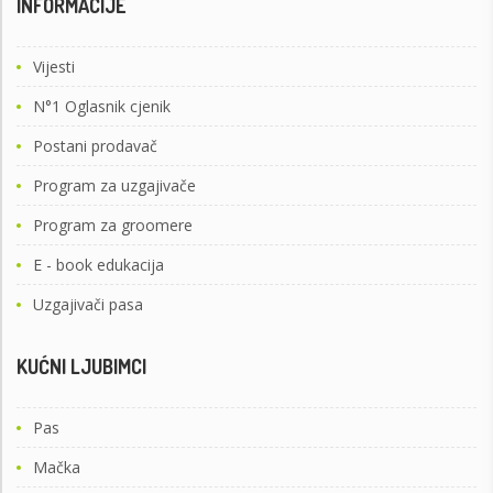
INFORMACIJE
Vijesti
N°1 Oglasnik cjenik
Postani prodavač
Program za uzgajivače
Program za groomere
E - book edukacija
Uzgajivači pasa
KUĆNI LJUBIMCI
Pas
Mačka