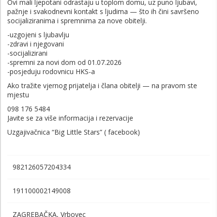
Ovi mali ljepotani odrastaju u toplom domu, uz puno ljubavi,
pažnje i svakodnevni kontakt s ljudima — što ih čini savršeno
socijaliziranima i spremnima za nove obitelji.
-uzgojeni s ljubavlju
-zdravi i njegovani
-socijalizirani
-spremni za novi dom od 01.07.2026
-posjeduju rodovnicu HKS-a
Ako tražite vjernog prijatelja i člana obitelji — na pravom ste
mjestu
098 176 5484
Javite se za više informacija i rezervacije
Uzgajivačnica “Big Little Stars” ( facebook)
982126057204334
191100002149008
ZAGREBAČKA, Vrbovec