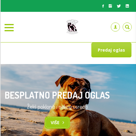
Predaj oglas
BESPLATNO PREDAJ OGLAS
Želiš pokloniti i nekog usrećiti
TRENING OSNOVA POSLUŠNOSTI
PASA
VIŠE