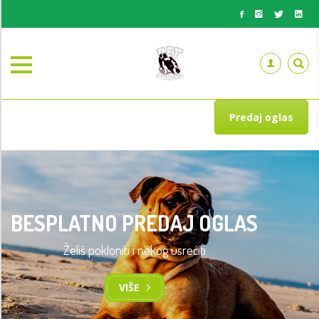
Predaj oglas
BESPLATNO PREDAJ OGLAS
Želiš pokloniti i nekog usrećiti
VIŠE