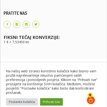
PRATITE NAS
FIKSNI TEČAJ KONVERZIJE:
1 € = 7,53450 kn
Na našoj web stranici koristimo kolačiće kako bismo vam
pružili najrelevantnije iskustvo pamćenjem vaših
preferencija i ponovljenih posjeta. Klikom na “Prihvati sve”
pristajete na korištenje SVIH kolačića. Međutim, možete
posjetiti "Postavke kolačića" kako biste dali kontrolirani
Uvjeti korištenja
Uvjeti kupnje
Cjenik oglašavanja
pristanak.
@2022 - Design by: PET PORTAL
0
Postavke kolačića
Prihvati sve