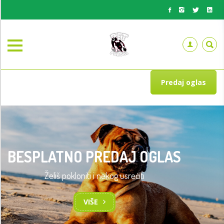
Predaj oglas
BESPLATNO PREDAJ OGLAS
Želiš pokloniti i nekog usrećiti
VIŠE