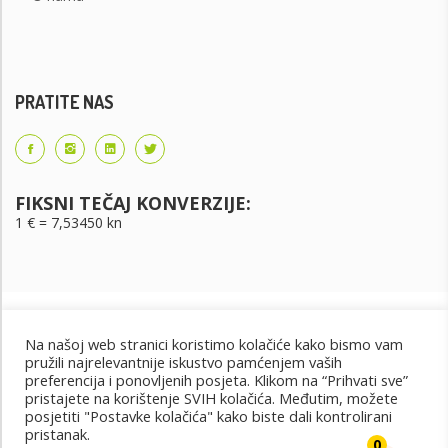
PRATITE NAS
FIKSNI TEČAJ KONVERZIJE:
1 € = 7,53450 kn
Na našoj web stranici koristimo kolačiće kako bismo vam
pružili najrelevantnije iskustvo pamćenjem vaših
preferencija i ponovljenih posjeta. Klikom na “Prihvati sve”
pristajete na korištenje SVIH kolačića. Međutim, možete
posjetiti "Postavke kolačića" kako biste dali kontrolirani
Uvjeti korištenja
Uvjeti kupnje
Cjenik oglašavanja
pristanak.
@2022 - Design by: PET PORTAL
0