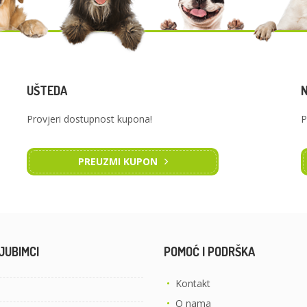
UŠTEDA
Provjeri dostupnost kupona!
P
PREUZMI KUPON
JUBIMCI
POMOĆ I PODRŠKA
•
Kontakt
•
O nama