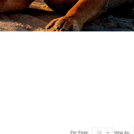
Per Page:
10
View As: