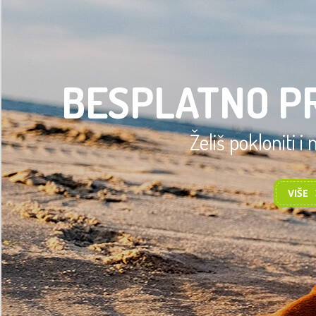
BESPLATNO P
Želiš pokloniti i
VIŠE