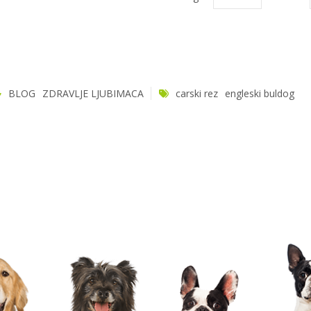
BLOG
ZDRAVLJE LJUBIMACA
carski rez
engleski buldog