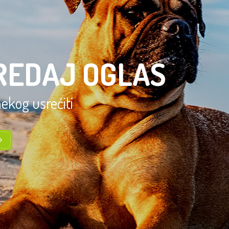
REDAJ OGLAS
 nekog usrećiti