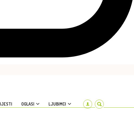
IJESTI
OGLASI
LJUBIMCI