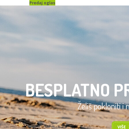
Predaj oglas
BESPLATNO P
Želiš pokloniti i
VIŠE