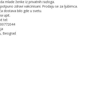
da mlade ženke iz privatnih razloga.
 potpuno zdravi vakcinisani. Prodaju se za ljubimca.
 dostava bilo gde u svetu.
a upit.
t tel:
00772044
ja
A, Beograd