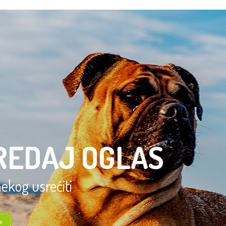
REDAJ OGLAS
 nekog usrećiti