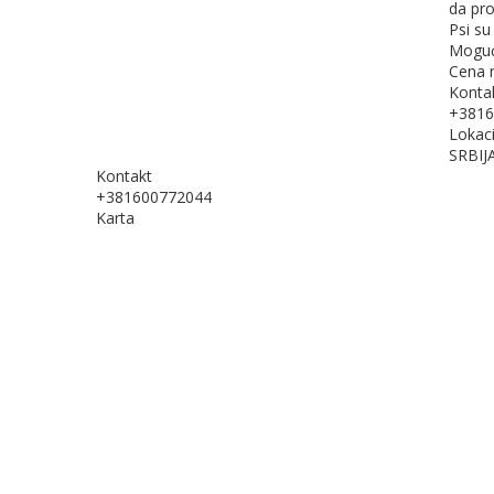
da pro
Psi su
Moguća
Cena n
Kontak
+3816
Lokaci
SRBIJ
Kontakt
+381600772044
Karta