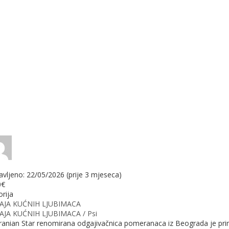
avljeno: 22/05/2026 (prije 3 mjeseca)
0€
rija
AJA KUĆNIH LJUBIMACA
JA KUĆNIH LJUBIMACA / Psi
anian Star renomirana odgajivačnica pomeranaca iz Beograda je pr