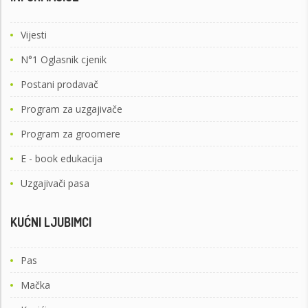
Vijesti
N°1 Oglasnik cjenik
Postani prodavač
Program za uzgajivače
Program za groomere
E - book edukacija
Uzgajivači pasa
KUĆNI LJUBIMCI
Pas
Mačka