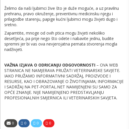
Želimo da naši ljubimci žive što je duže moguće, a uz pravilnu
prehranu, pravo okruženje, preventivnu medicinsku njegu i
prilagodbe starenju, papige kućni ljubimci mogu živjeti dugo i
sretno.
Zapamtite, mnoge od ovih ptica mogu živjeti nekoliko
desetljeća, pa prije nego što odete i nabavite jednu, budite
spremni jer bi vas ova nevjerojatna pernata stvorenja mogla
nadživjeti.
VAŽNA IZJAVA O ODRICANJU ODGOVORNOSTI
– OVA WEB
STRANICA NE NAMJERAVA PRUŽATI VETERINARSKE SAVJETE.
IAKO PRUŽAMO INFORMATIVNI SADRŽAJ, PROIZVODE I
RESURSE, KAO I OBRAZOVANJE O ŽIVOTINJAMA; INFORMACIJE
I SADRŽAJ NA PET-PORTAL.NET NAMIJENJENI SU SAMO ZA
OPĆE ZNANJE. NIJE NAMIJENJENO PREDSTAVLJANJU
PROFESIONALNIH SMJERNICA ILI VETERINARSKIH SAVJETA.
0
0
0
0