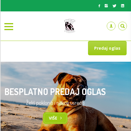
Predaj oglas
BESPLATNO PREDAJ OGLAS
Želiš pokloniti i nekog usrećiti
TRENING OSNOVA POSLUŠNOSTI
PASA
VIŠE