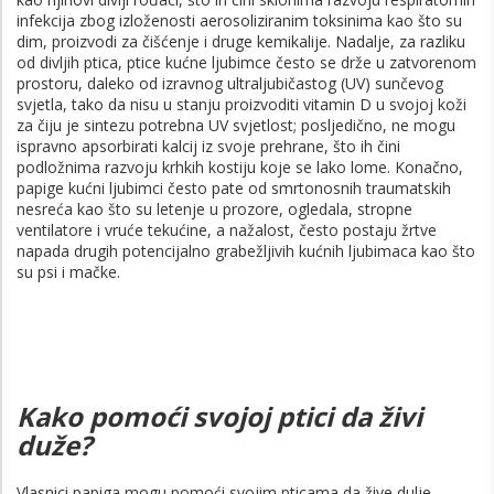
infekcija zbog izloženosti aerosoliziranim toksinima kao što su
dim, proizvodi za čišćenje i druge kemikalije. Nadalje, za razliku
od divljih ptica, ptice kućne ljubimce često se drže u zatvorenom
prostoru, daleko od izravnog ultraljubičastog (UV) sunčevog
svjetla, tako da nisu u stanju proizvoditi vitamin D u svojoj koži
za čiju je sintezu potrebna UV svjetlost; posljedično, ne mogu
ispravno apsorbirati kalcij iz svoje prehrane, što ih čini
podložnima razvoju krhkih kostiju koje se lako lome. Konačno,
papige kućni ljubimci često pate od smrtonosnih traumatskih
nesreća kao što su letenje u prozore, ogledala, stropne
ventilatore i vruće tekućine, a nažalost, često postaju žrtve
napada drugih potencijalno grabežljivih kućnih ljubimaca kao što
su psi i mačke.
Kako pomoći svojoj ptici da živi
duže?
Vlasnici papiga mogu pomoći svojim pticama da žive dulje