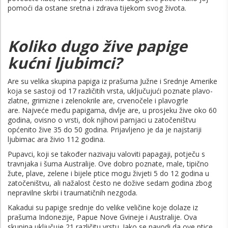
pomoći da ostane sretna i zdrava tijekom svog života.
Koliko dugo žive papige
kućni ljubimci?
Are su velika skupina papiga iz prašuma Južne i Srednje Amerike
koja se sastoji od 17 različitih vrsta, uključujući poznate plavo-
zlatne, grimizne i zelenokrile are, crvenočele i plavogrle
are. Najveće među papigama, divlje are, u prosjeku žive oko 60
godina, ovisno o vrsti, dok njihovi parnjaci u zatočeništvu
općenito žive 35 do 50 godina. Prijavljeno je da je najstariji
ljubimac ara živio 112 godina.
Pupavci, koji se također nazivaju valoviti papagaji, potječu s
travnjaka i šuma Australije. Ove dobro poznate, male, tipično
žute, plave, zelene i bijele ptice mogu živjeti 5 do 12 godina u
zatočeništvu, ali nažalost često ne dožive sedam godina zbog
nepravilne skrbi i traumatičnih nezgoda.
Kakadui su papige srednje do velike veličine koje dolaze iz
prašuma Indonezije, Papue Nove Gvineje i Australije. Ova
skupina uključuje 21 različitu vrstu. Iako se navodi da ove ptice