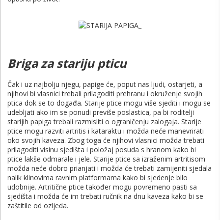
Briga za stariju pticu
Čak i uz najbolju njegu, papige će, poput nas ljudi, ostarjeti, a
njihovi bi vlasnici trebali prilagoditi prehranu i okruženje svojih
ptica dok se to događa. Starije ptice mogu više sjediti i mogu se
udebljati ako im se ponudi previše poslastica, pa bi roditelji
starijih papiga trebali razmisliti o ograničenju zalogaja. Starije
ptice mogu razviti artritis i kataraktu i možda neće manevrirati
oko svojih kaveza. Zbog toga će njihovi vlasnici možda trebati
prilagoditi visinu sjedišta i položaj posuda s hranom kako bi
ptice lakše odmarale i jele. Starije ptice sa izraženim artritisom
možda neće dobro prianjati i možda će trebati zamijeniti sjedala
nalik klinovima ravnim platformama kako bi sjedenje bilo
udobnije. Artritične ptice također mogu povremeno pasti sa
sjedišta i možda će im trebati ručnik na dnu kaveza kako bi se
zaštitile od ozljeda.