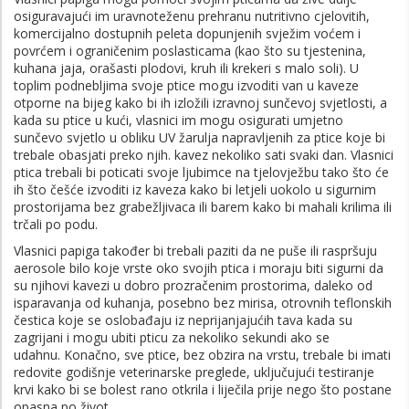
osiguravajući im uravnoteženu prehranu nutritivno cjelovitih,
komercijalno dostupnih peleta dopunjenih svježim voćem i
povrćem i ograničenim poslasticama (kao što su tjestenina,
kuhana jaja, orašasti plodovi, kruh ili krekeri s malo soli). U
toplim podnebljima svoje ptice mogu izvoditi van u kaveze
otporne na bijeg kako bi ih izložili izravnoj sunčevoj svjetlosti, a
kada su ptice u kući, vlasnici im mogu osigurati umjetno
sunčevo svjetlo u obliku UV žarulja napravljenih za ptice koje bi
trebale obasjati preko njih. kavez nekoliko sati svaki dan. Vlasnici
ptica trebali bi poticati svoje ljubimce na tjelovježbu tako što će
ih što češće izvoditi iz kaveza kako bi letjeli uokolo u sigurnim
prostorijama bez grabežljivaca ili barem kako bi mahali krilima ili
trčali po podu.
Vlasnici papiga također bi trebali paziti da ne puše ili raspršuju
aerosole bilo koje vrste oko svojih ptica i moraju biti sigurni da
su njihovi kavezi u dobro prozračenim prostorima, daleko od
isparavanja od kuhanja, posebno bez mirisa, otrovnih teflonskih
čestica koje se oslobađaju iz neprijanjajućih tava kada su
zagrijani i mogu ubiti pticu za nekoliko sekundi ako se
udahnu. Konačno, sve ptice, bez obzira na vrstu, trebale bi imati
redovite godišnje veterinarske preglede, uključujući testiranje
krvi kako bi se bolest rano otkrila i liječila prije nego što postane
opasna po život.