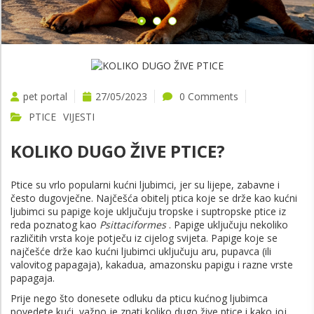
VIŠE
pet portal
27/05/2023
0 Comments
PTICE
VIJESTI
KOLIKO DUGO ŽIVE PTICE?
Ptice su vrlo popularni kućni ljubimci, jer su lijepe, zabavne i
često dugovječne. Najčešća obitelj ptica koje se drže kao kućni
ljubimci su papige koje uključuju tropske i suptropske ptice iz
reda poznatog kao
Psittaciformes
. Papige uključuju nekoliko
različitih vrsta koje potječu iz cijelog svijeta. Papige koje se
najčešće drže kao kućni ljubimci uključuju aru, pupavca (ili
valovitog papagaja), kakadua, amazonsku papigu i razne vrste
papagaja.
Prije nego što donesete odluku da pticu kućnog ljubimca
povedete kući, važno je znati koliko dugo žive ptice i kako joj