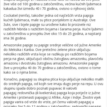
žive više od 100 godina u zatočeništvu, većina kućnih ljubimaca
kakadua živi između 40 i 70 godina, ovisno o njihovoj skrbi.
Cockatiel (nimfa), također jedna od najčešćih vrsta papiga
kućnih ljubimaca, male su ptice porijeklom iz Australije. Ove
žute, sive i bijele papige su urođene kako bi proizvele niz
različitih hibrida s različitim bojama i šarama perja. Kućni ljubimci
u zatočeništvu u prosjeku žive oko 15 do 25 godina, a najstariji
ima 36 godina.
Amazonske papige su papige srednje veličine od Južne Amerike
do Meksika i Kariba. Ove pretežno zelene ptice uključuju
nekoliko različitih vrsta koje se razlikuju po različitim bojama
perja na glavi, uključujući običnu žutoglavu amazonku, plavočelu
amazonu i dvostruku žutoglavu amazonu. Amazonske papige
žive u prosjeku 40 do 70 godina u zatočeništvu, ovisno o tome
kako se o njima brine.
Konačno, papagaji su skupina ptica koja uključuje nekoliko malih
do srednjih papiga, od kojih sve imaju dugo perje na repu. U ovu
skupinu spada dobro poznati pupavac ili valoviti
papagaj; redovnička (ili kvekerska) papiga koja potječe iz Južne
Amerike i prstenasti papagaj iz Afrike, Azije i Indije. Životni vijek
papiga varira od vrste do vrste, pri čemu valoviti papagaj u
prosjeku živi 5 do 12 godina u zatočeništvu, redovnički papagaj