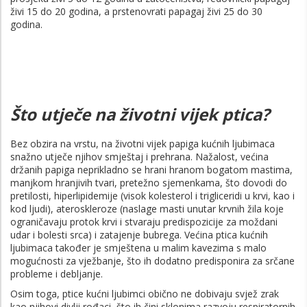
živi 15 do 20 godina, a prstenovrati papagaj živi 25 do 30
godina.
Što utječe na životni vijek ptica?
Bez obzira na vrstu, na životni vijek papiga kućnih ljubimaca
snažno utječe njihov smještaj i prehrana. Nažalost, većina
držanih papiga neprikladno se hrani hranom bogatom mastima,
manjkom hranjivih tvari, pretežno sjemenkama, što dovodi do
pretilosti, hiperlipidemije (visok kolesterol i trigliceridi u krvi, kao i
kod ljudi), ateroskleroze (naslage masti unutar krvnih žila koje
ograničavaju protok krvi i stvaraju predispozicije za moždani
udar i bolesti srca) i zatajenje bubrega. Većina ptica kućnih
ljubimaca također je smještena u malim kavezima s malo
mogućnosti za vježbanje, što ih dodatno predisponira za srčane
probleme i debljanje.
Osim toga, ptice kućni ljubimci obično ne dobivaju svjež zrak
kao njihovi divlji rođaci, što ih čini sklonima razvoju respiratornih