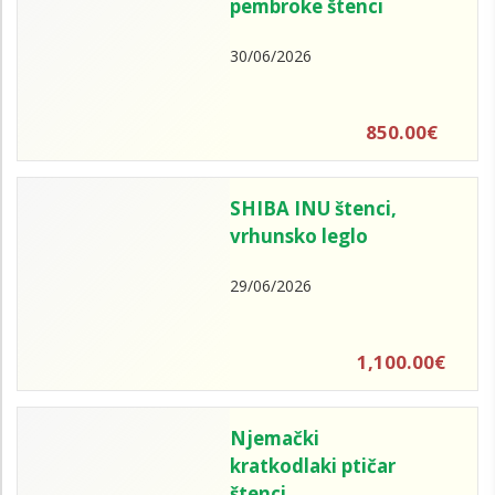
pembroke štenci
30/06/2026
850.00€
SHIBA INU štenci,
vrhunsko leglo
29/06/2026
1,100.00€
Njemački
kratkodlaki ptičar
štenci