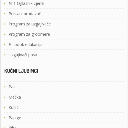
N°1 Oglasnik cjenik
Postani prodavač
Program za uzgajivače
Program za groomere
E - book edukacija
Uzgajivači pasa
KUĆNI LJUBIMCI
Pas
Mačka
Kunići
Papige
Ribe